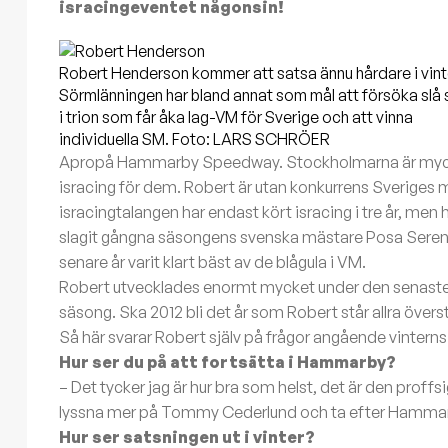
isracingeventet någonsin!
Robert Henderson kommer att satsa ännu hårdare i vint
Sörmlänningen har bland annat som mål att försöka slå s
i trion som får åka lag-VM för Sverige och att vinna
individuella SM. Foto: LARS SCHRÖER
Apropå Hammarby Speedway. Stockholmarna är mycket
isracing för dem. Robert är utan konkurrens Sveriges m
isracingtalangen har endast kört isracing i tre år, men 
slagit gångna säsongens svenska mästare Posa Seren
senare år varit klart bäst av de blågula i VM.
Robert utvecklades enormt mycket under den senast
säsong. Ska 2012 bli det år som Robert står allra överst
Så här svarar Robert själv på frågor angående vinterns
Hur ser du på att fortsätta i Hammarby?
– Det tycker jag är hur bra som helst, det är den proffs
lyssna mer på Tommy Cederlund och ta efter Hamma
Hur ser satsningen ut i vinter?