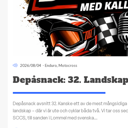
2026/08/04
-
Enduro
,
Motocross
Depåsnack: 32. Landska
Depåsnack avsnitt 32. Kanske ett av de mest mångsidiga av
landskap – där vi är ute och cyklar båda två. Vi tar oss se
SCCS, till sanden i Lommel med svenska...