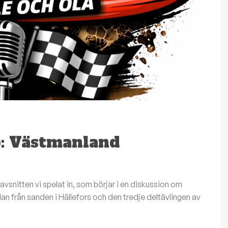
p: Västmanland
snitten vi spelat in, som börjar i en diskussion om
dan från sanden i Hällefors och den tredje deltävlingen av