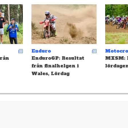
Motocross
Enduro
ltat
MXSM: Resultat från
Depåsnac
 i
lördagen i Ulricehamn!
Landska