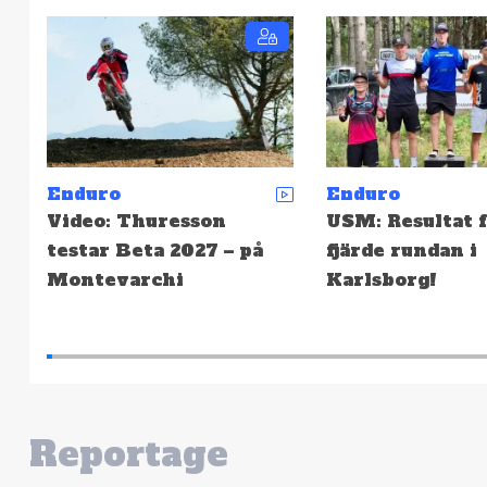
Enduro
Enduro
USM: Resultat från
EnduroGP: Resu
fjärde rundan i
från finalhelgen
Karlsborg!
Wales, Lördag
Reportage