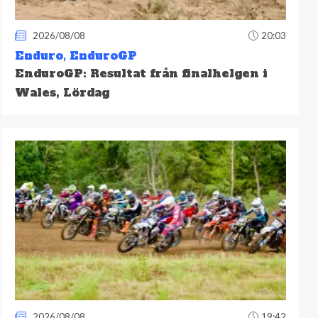
2026/08/08
20:03
Enduro
,
EnduroGP
EnduroGP: Resultat från finalhelgen i
Wales, Lördag
2026/08/08
19:42