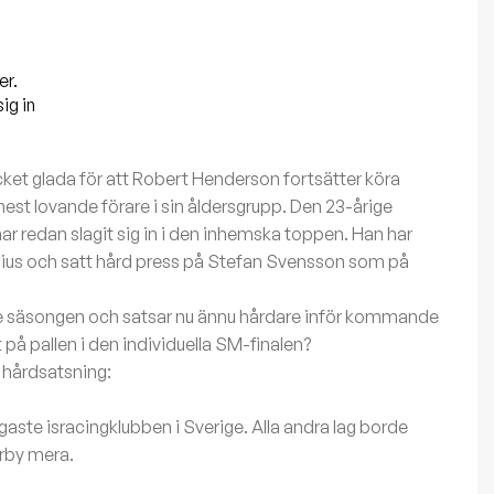
er.
ig in
 glada för att Robert Henderson fortsätter köra
est lovande förare i sin åldersgrupp. Den 23-årige
har redan slagit sig in i den inhemska toppen. Han har
ius och satt hård press på Stefan Svensson som på
e säsongen och satsar nu ännu hårdare inför kommande
 på pallen i den individuella SM-finalen?
 hårdsatsning:
igaste isracingklubben i Sverige. Alla andra lag borde
rby mera.