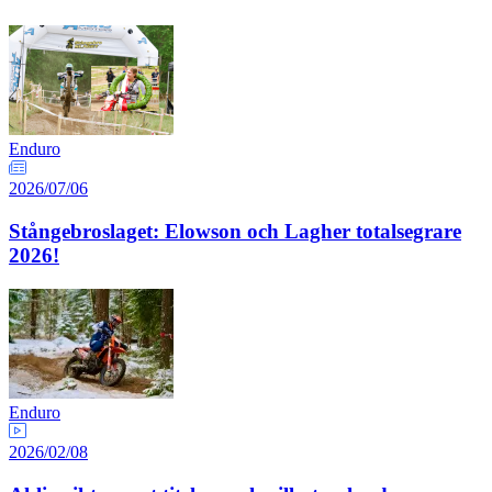
Enduro
2026/07/06
Stångebroslaget: Elowson och Lagher totalsegrare
2026!
Enduro
2026/02/08