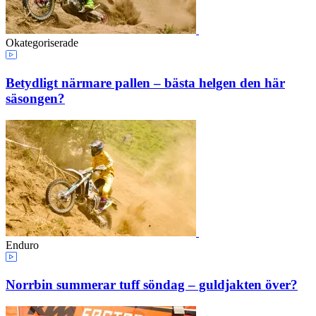
Okategoriserade
Betydligt närmare pallen – bästa helgen den här
säsongen?
Enduro
Norrbin summerar tuff söndag – guldjakten över?