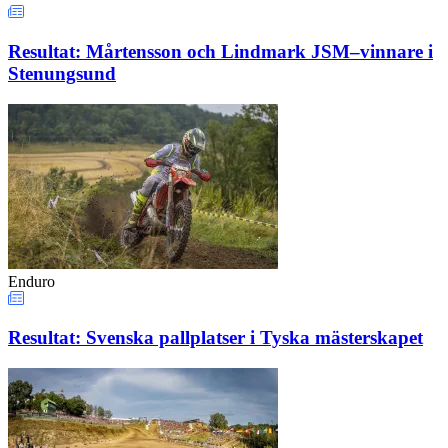
Resultat: Mårtensson och Lindmark JSM–vinnare i
Stenungsund
Enduro
Resultat: Svenska pallplatser i Tyska mästerskapet