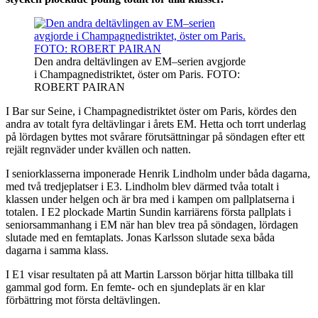
Den andra deltävlingen av EM–serien avgjorde
i Champagnedistriktet, öster om Paris. FOTO:
ROBERT PAIRAN
I Bar sur Seine, i Champagnedistriktet öster om Paris, kördes den
andra av totalt fyra deltävlingar i årets EM. Hetta och torrt underlag
på lördagen byttes mot svårare förutsättningar på söndagen efter ett
rejält regnväder under kvällen och natten.
I seniorklasserna imponerade Henrik Lindholm under båda dagarna,
med två tredjeplatser i E3. Lindholm blev därmed tvåa totalt i
klassen under helgen och är bra med i kampen om pallplatserna i
totalen. I E2 plockade Martin Sundin karriärens första pallplats i
seniorsammanhang i EM när han blev trea på söndagen, lördagen
slutade med en femtaplats. Jonas Karlsson slutade sexa båda
dagarna i samma klass.
I E1 visar resultaten på att Martin Larsson börjar hitta tillbaka till
gammal god form. En femte- och en sjundeplats är en klar
förbättring mot första deltävlingen.