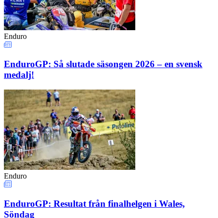
Enduro
EnduroGP: Så slutade säsongen 2026 – en svensk
medalj!
Enduro
EnduroGP: Resultat från finalhelgen i Wales,
Söndag