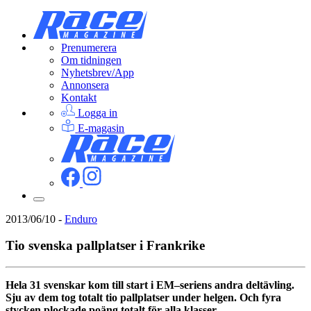
Prenumerera
Om tidningen
Nyhetsbrev/App
Annonsera
Kontakt
Logga in
E-magasin
2013/06/10
-
Enduro
Tio svenska pallplatser i Frankrike
Hela 31 svenskar kom till start i EM–seriens andra deltävling.
Sju av dem tog totalt tio pallplatser under helgen. Och fyra
stycken plockade poäng totalt för alla klasser.