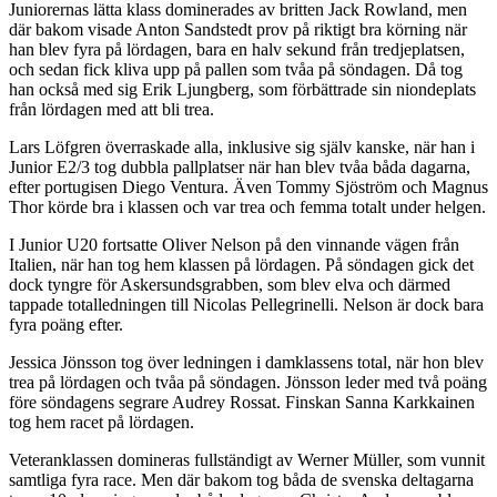
Juniorernas lätta klass dominerades av britten Jack Rowland, men
där bakom visade Anton Sandstedt prov på riktigt bra körning när
han blev fyra på lördagen, bara en halv sekund från tredjeplatsen,
och sedan fick kliva upp på pallen som tvåa på söndagen. Då tog
han också med sig Erik Ljungberg, som förbättrade sin niondeplats
från lördagen med att bli trea.
Lars Löfgren överraskade alla, inklusive sig själv kanske, när han i
Junior E2/3 tog dubbla pallplatser när han blev tvåa båda dagarna,
efter portugisen Diego Ventura. Även Tommy Sjöström och Magnus
Thor körde bra i klassen och var trea och femma totalt under helgen.
I Junior U20 fortsatte Oliver Nelson på den vinnande vägen från
Italien, när han tog hem klassen på lördagen. På söndagen gick det
dock tyngre för Askersundsgrabben, som blev elva och därmed
tappade totalledningen till Nicolas Pellegrinelli. Nelson är dock bara
fyra poäng efter.
Jessica Jönsson tog över ledningen i damklassens total, när hon blev
trea på lördagen och tvåa på söndagen. Jönsson leder med två poäng
före söndagens segrare Audrey Rossat. Finskan Sanna Karkkainen
tog hem racet på lördagen.
Veteranklassen domineras fullständigt av Werner Müller, som vunnit
samtliga fyra race. Men där bakom tog båda de svenska deltagarna