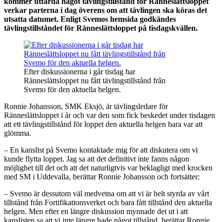
kommer utfärda något tävlingstillstånd för Ränneslättsloppet
verkar parterna i dag överens om att tävlingen ska köras det
utsatta datumet. Enligt Svemos hemsida godkändes
tävlingstillståndet för Ränneslättsloppet på tisdagskvällen.
Efter diskussionerna i går tisdag har
Ränneslättsloppet nu fått tävlingstillstånd från
Svemo för den aktuella helgen.
Ronnie Johansson, SMK Eksjö, är tävlingsledare för
Ränneslättsloppet i år och var den som fick beskedet under tisdagen
att ett tävlingstillstånd för loppet den aktuella helgen bara var att
glömma.
– En kanslist på Svemo kontaktade mig för att diskutera om vi
kunde flytta loppet. Jag sa att det definitivt inte fanns någon
möjlighet till det och att det naturligtvis var beklagligt med krocken
med SM i Uddevalla, berättar Ronnie Johansson och fortsätter:
– Svemo är dessutom väl medvetna om att vi är helt styrda av vårt
tillstånd från Fortifikationsverket och bara fått tillstånd den aktuella
helgen. Men efter en längre diskussion mynnade det ut i att
kanslisten sa att vi inte längre hade något tillstånd, berättar Ronnie