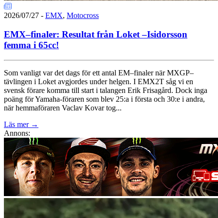
2026/07/27
-
EMX
,
Motocross
EMX–finaler: Resultat från Loket –Isidorsson
femma i 65cc!
Som vanligt var det dags för ett antal EM–finaler när MXGP–
tävlingen i Loket avgjordes under helgen. I EMX2T såg vi en
svensk förare komma till start i talangen Erik Frisagård. Dock inga
poäng för Yamaha-föraren som blev 25:a i första och 30:e i andra,
när hemmaföraren Vaclav Kovar tog...
Läs mer
→
Annons: