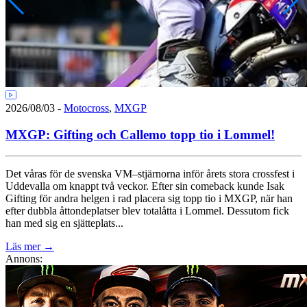
2026/08/03
-
Motocross
,
MXGP
MXGP: Gifting och Callemo topp tio i Lommel!
Det våras för de svenska VM–stjärnorna inför årets stora crossfest i
Uddevalla om knappt två veckor. Efter sin comeback kunde Isak
Gifting för andra helgen i rad placera sig topp tio i MXGP, när han
efter dubbla åttondeplatser blev totalåtta i Lommel. Dessutom fick
han med sig en sjätteplats...
Läs mer
→
Annons: