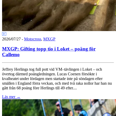
2026/07/27
-
Motocross
,
MXGP
MXGP: Gifting topp tio i Loket – poäng för
Callemo
Jeffrey Herlings tog full pott vid VM–tävlingen i Loket – och
övertog därmed poängledningen. Lucas Coenen försökte i
kvalheatet under lördagen men startade inte på söndagen efter
smällen i England förra veckan, och med två raka nollor har han nu
gått från 68 poäng före Herlings till 49 efter....
Läs mer
→