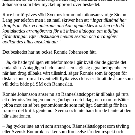
Johansson som blev mycket upprörd över beskedet.
Race har förgäves sökt Svemos kommunikationsansvarige Stefan
Lang per telefon men i ett mail skriver han att
”I
nget tillstånd har
dragits in. När vi hanterade ansökan upptäcktes krocken och då
kontaktades arrangörerna för att inleda dialogen om möjliga
förändringar. Efter diskussion mellan sektion och arrangörer
godkändes allas ansökningar.”
Det beskedet har nu också Ronnie Johansson fått.
– Ja, de hade tydligen ett telefonmöte i går kväll där de gjorde det
enda rätta. Antagligen hade kanslisten tagit sig egna befogenheter
när han drog tillbaka vårt tillstånd, säger Ronnie som är öppen för
diskussioner om att eventuellt flytta vissa klasser för att de åkare som
vill delta både på SM och Ränneslätt.
Ronnie Johansson anser nu att Ränneslättsloppet är tillbaka på ruta
ett efter utsvävningen under gårdagen och i dag, och man fortsätter
jobba mot ett så bra genomförande som möjligt. Samtidigt för han
fram en del kritik gentemot Svemo och inte bara hur de hanterat den
här situationen.
– Jag tycker inte att vi som arrangör, Ränneslättsloppet som tävling
eller Svensk Enduroklassiker som företeelse får den respekt och