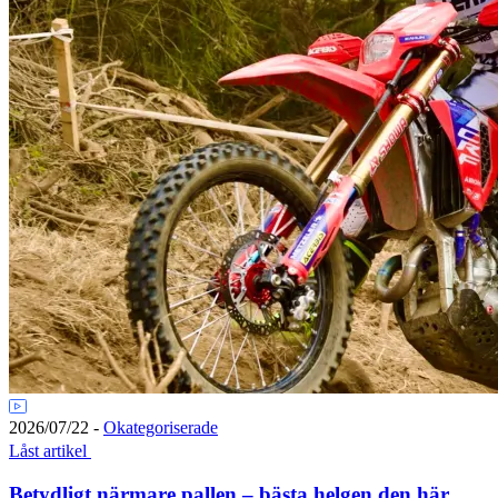
2026/07/22
-
Okategoriserade
Låst artikel
Betydligt närmare pallen – bästa helgen den här