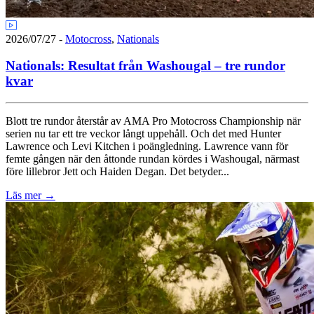
2026/07/27
-
Motocross
,
Nationals
Nationals: Resultat från Washougal – tre rundor
kvar
Blott tre rundor återstår av AMA Pro Motocross Championship när
serien nu tar ett tre veckor långt uppehåll. Och det med Hunter
Lawrence och Levi Kitchen i poängledning. Lawrence vann för
femte gången när den åttonde rundan kördes i Washougal, närmast
före lillebror Jett och Haiden Degan. Det betyder...
Läs mer
→