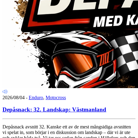
2026/08/04
-
Enduro
,
Motocross
Depåsnack: 32. Landskap: Västmanland
Depåsnack avsnitt 32. Kanske ett av de mest mångsidiga avsnitten
vi spelat in, som börjar i en diskussion om landskap – där vi är ute
och cyklar båda två. Vi tar oss sedan från sanden i Hällefors och den