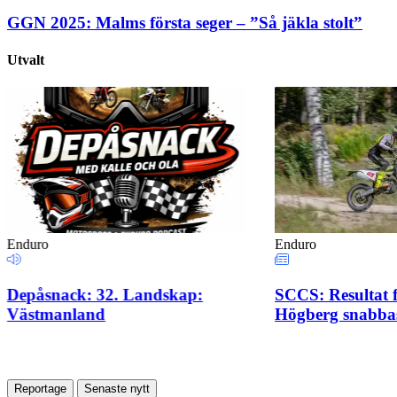
GGN 2025: Malms första seger – ”Så jäkla stolt”
Utvalt
Enduro
Enduro
Depåsnack: 32. Landskap:
SCCS: Resultat f
Västmanland
Högberg snabba
Reportage
Senaste nytt