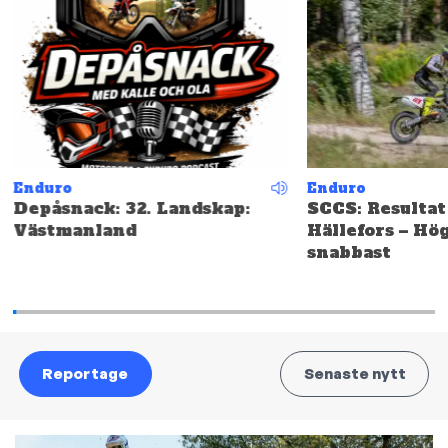
Enduro
Enduro
Depåsnack: 32. Landskap:
SCCS: Resultat
Västmanland
Hällefors – Hö
snabbast
Reportage
Senaste nytt