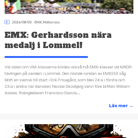
2026/08/03
-
EMX
,
Motocross
EMX: Gerhardsson nära
medalj i Lommel!
Vid sidan om VM–klasserna kördes också två EMX–klasser vid MXGP-
tävlingen på sanden i Lommel. Den nionde rundan av EMX250 såg
blott en svensk till start i Erik Frisagård, som blev 24:a i första och
23:a i andra när dansken Nicolai Skovbjerg vann före britten William
Askew. Poängledaren Francisco Garcia...
Läs mer
→