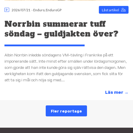
2026/07/21
-
Enduro
,
EnduroGP
Låst artikel
Norrbin summerar tuff
söndag – guldjakten över?
Albin Norrbin inledde söndagens VM–tävling i Frankrike på ett
imponerande sätt. Inte minst efter smällen under lördagsmorgonen,
som gjorde att han inte kunde göra sig själv rättvisa den dagen. Men
verkligheten kom ifatt den guldjagande svensken, som fick slita för
att ta sig i mål och nöja sig med...
Läs mer
→
Fler reportage