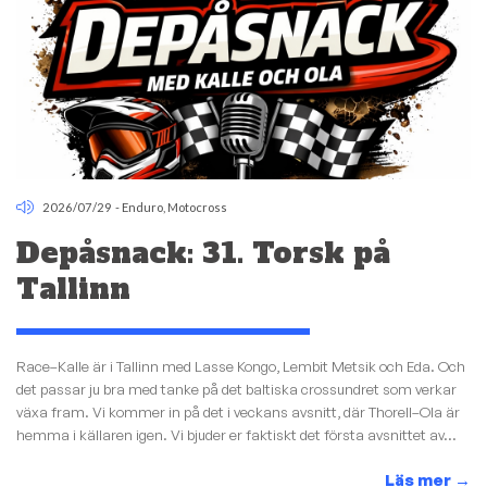
2026/07/29
-
Enduro
,
Motocross
Depåsnack: 31. Torsk på
Tallinn
Race–Kalle är i Tallinn med Lasse Kongo, Lembit Metsik och Eda. Och
det passar ju bra med tanke på det baltiska crossundret som verkar
växa fram. Vi kommer in på det i veckans avsnitt, där Thorell–Ola är
hemma i källaren igen. Vi bjuder er faktiskt det första avsnittet av...
Läs mer
→