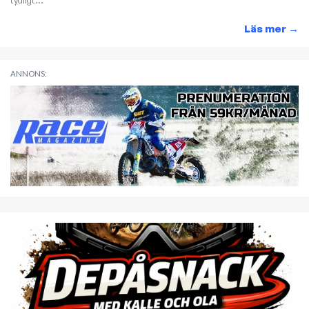
tydligt...
Läs mer
→
ANNONS: