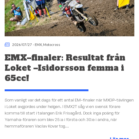
2026/07/27
-
EMX
,
Motocross
EMX–finaler: Resultat från
Loket –Isidorsson femma i
65cc!
Som vanligt var det dags för ett antal EM–finaler när MXGP–tävlingen
i Loket avgjordes under helgen. I EMX2T såg vi en svensk förare
komma till start i talangen Erik Frisagård. Dock inga poäng för
Yamaha-föraren som blev 25:a i första och 30:e i andra, när
hemmaföraren Vaclav Kovar tog...
Läs mer