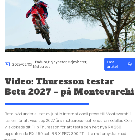
-
Enduro
,
Hojnyheter
,
Hojnyheter
,
Låst
2026/08/05
Motocross
artikel
Video: Thuresson testar
Beta 2027 – på Montevarchi
Beta bjöd under slutet av juni in internationell press till Montevarchi i
Italien för att visa upp 2027 års motocross- och enduromodeller. Och
vi skickade dit Filip Thuresson för att testa den helt nya RX 250,
uppdaterade RX 450 och RR X-PRO 300 2T – tre motorcyklar med