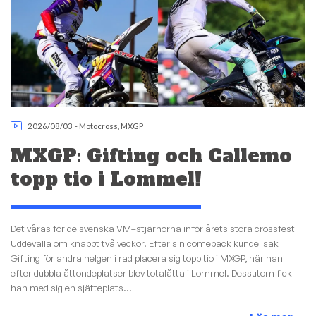
2026/08/03
-
Motocross
,
MXGP
MXGP: Gifting och Callemo
topp tio i Lommel!
Det våras för de svenska VM–stjärnorna inför årets stora crossfest i
Uddevalla om knappt två veckor. Efter sin comeback kunde Isak
Gifting för andra helgen i rad placera sig topp tio i MXGP, när han
efter dubbla åttondeplatser blev totalåtta i Lommel. Dessutom fick
han med sig en sjätteplats...