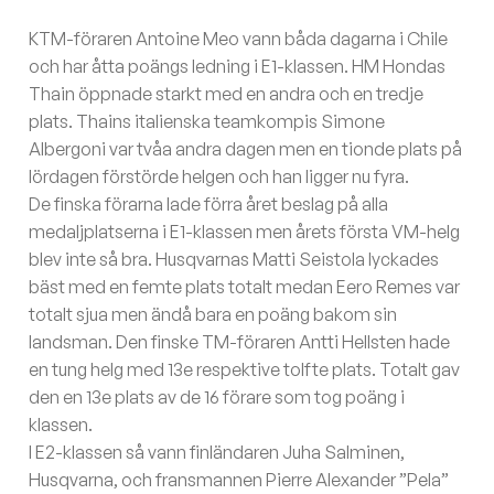
KTM-föraren Antoine Meo vann båda dagarna i Chile
och har åtta poängs ledning i E1-klassen. HM Hondas
Thain öppnade starkt med en andra och en tredje
plats. Thains italienska teamkompis Simone
Albergoni var tvåa andra dagen men en tionde plats på
lördagen förstörde helgen och han ligger nu fyra.
De finska förarna lade förra året beslag på alla
medaljplatserna i E1-klassen men årets första VM-helg
blev inte så bra. Husqvarnas Matti Seistola lyckades
bäst med en femte plats totalt medan Eero Remes var
totalt sjua men ändå bara en poäng bakom sin
landsman. Den finske TM-föraren Antti Hellsten hade
en tung helg med 13e respektive tolfte plats. Totalt gav
den en 13e plats av de 16 förare som tog poäng i
klassen.
I E2-klassen så vann finländaren Juha Salminen,
Husqvarna, och fransmannen Pierre Alexander ”Pela”