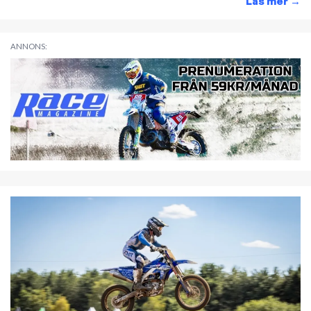
Läs mer
→
ANNONS: