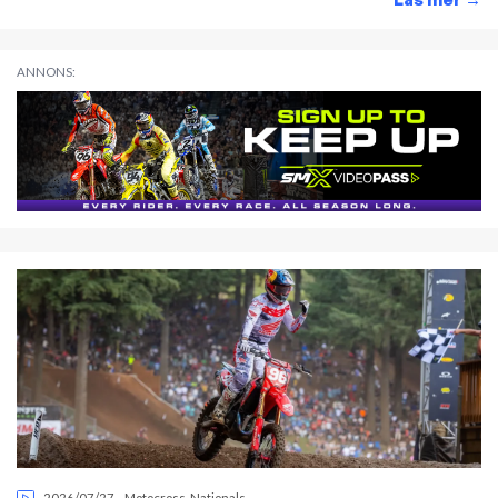
→
ANNONS:
2026/07/27
-
Motocross
,
Nationals