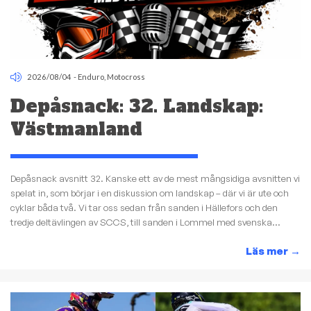
2026/08/04
-
Enduro
,
Motocross
Depåsnack: 32. Landskap:
Västmanland
Depåsnack avsnitt 32. Kanske ett av de mest mångsidiga avsnitten vi
spelat in, som börjar i en diskussion om landskap – där vi är ute och
cyklar båda två. Vi tar oss sedan från sanden i Hällefors och den
tredje deltävlingen av SCCS, till sanden i Lommel med svenska...
Läs mer
→