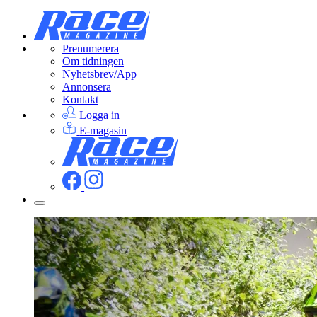
Prenumerera
Om tidningen
Nyhetsbrev/App
Annonsera
Kontakt
Logga in
E-magasin