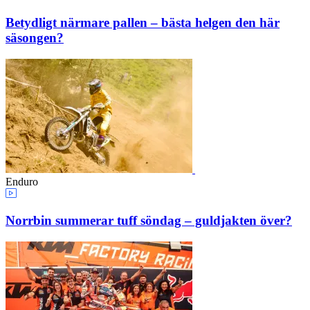
Betydligt närmare pallen – bästa helgen den här
säsongen?
Enduro
Norrbin summerar tuff söndag – guldjakten över?