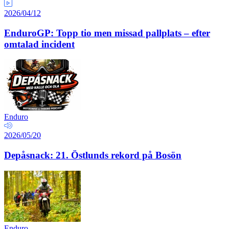
2026/04/12
EnduroGP: Topp tio men missad pallplats – efter
omtalad incident
Enduro
2026/05/20
Depåsnack: 21. Östlunds rekord på Bosön
Enduro