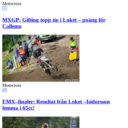
Motocross
MXGP: Gifting topp tio i Loket – poäng för
Callemo
Motocross
EMX–finaler: Resultat från Loket –Isidorsson
femma i 65cc!