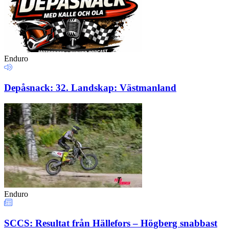
Enduro
Depåsnack: 32. Landskap: Västmanland
Enduro
SCCS: Resultat från Hällefors – Högberg snabbast