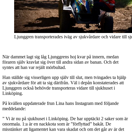
Ljunggren transporterades iväg av sjukvårdare och vidare till s
När dammet lagt sig låg Ljunggrens hoj kvar på innern, medan
föraren själv kravlat sig över till andra sidan av banan. Och det
syntes att han var rejält mörbultad.
Han ställde sig visserligen upp själv till slut, men tvingades ta hjälp
av sjukvårdare för att ta sig därifrån. Väl i depån konstaterades att
Ljunggren också behövde transporteras vidare till sjukhuset i
Linköping.
På kvällen uppdaterade frun Lina hans Instagram med följande
meddelande:
” Vi är nu på sjukhuset i Linköping. De har upptäckt 2 saker som är
onormala. 1:a är en nackkota som är ”förflyttad” bakåt. De
misstänker att ligamentet kan vara skadat och om det går av är det