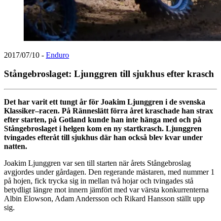
2017/07/10
-
Enduro
Stångebroslaget: Ljunggren till sjukhus efter krasch
Det har varit ett tungt år för Joakim Ljunggren i de svenska
Klassiker–racen. På Ränneslätt förra året kraschade han strax
efter starten, på Gotland kunde han inte hänga med och på
Stångebroslaget i helgen kom en ny startkrasch. Ljunggren
tvingades efteråt till sjukhus där han också blev kvar under
natten.
Joakim Ljunggren var sen till starten när årets Stångebroslag
avgjordes under gårdagen. Den regerande mästaren, med nummer 1
på hojen, fick trycka sig in mellan två hojar och tvingades stå
betydligt längre mot innern jämfört med var värsta konkurrenterna
Albin Elowson, Adam Andersson och Rikard Hansson ställt upp
sig.