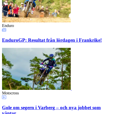
Enduro
EnduroGP: Resultat från lördagen i Frankrike!
Motocross
Gole om segern i Varberg – och nya jobbet som
väntar