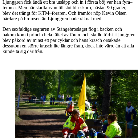
Ljunggren fick ändå ett bra utsläpp och in i första böj var han fyra–
femma. Men när startkurvan till slut blir skarp, nästan 90 grader,
blev det trångt för KTM–föraren. Och framför nöp Kevin Olsen
hårdare på bromsen än Ljunggren hade räknat med.
Den sexfaldige segraren av Stångebroslaget flög i backen och
bakom kom i princip hela fältet av förare och skulle förbi. Ljunggren
blev påkörd av minst ett par cyklar och hans krasch orsakade
dessutom en större krasch lite längre fram, dock inte värre än att alla
kunde ta sig därifrån.