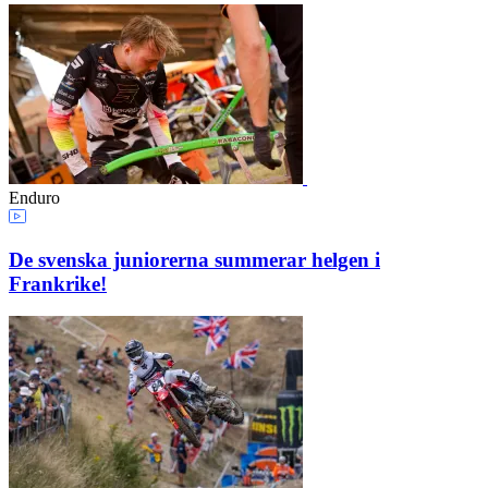
Enduro
De svenska juniorerna summerar helgen i
Frankrike!