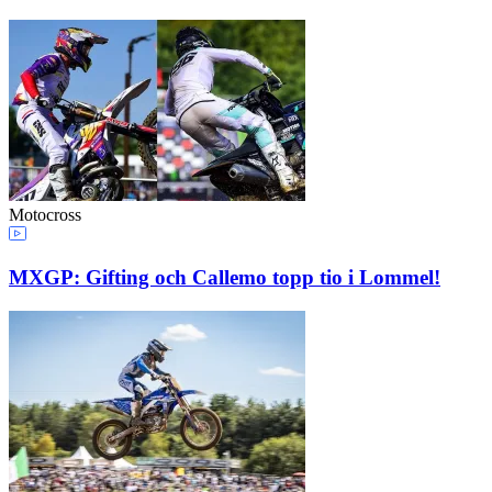
Motocross
MXGP: Gifting och Callemo topp tio i Lommel!