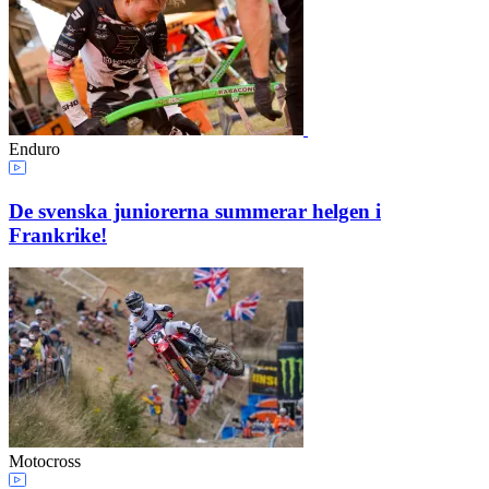
Enduro
De svenska juniorerna summerar helgen i
Frankrike!
Motocross