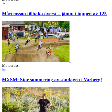
Mårtensson tillbaka överst – jämnt i toppen av 125
Motocross
MXSM: Stor summering av söndagen i Varberg!