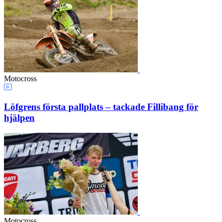
Motocross
Löfgrens första pallplats – tackade Fillibang för
hjälpen
Motocross