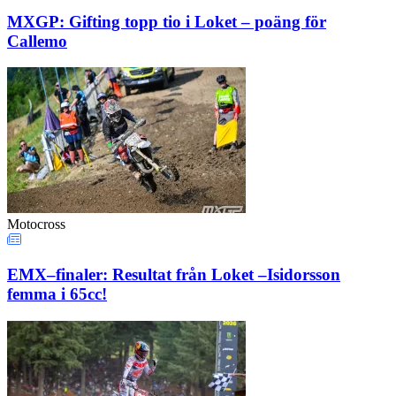
MXGP: Gifting topp tio i Loket – poäng för
Callemo
Motocross
EMX–finaler: Resultat från Loket –Isidorsson
femma i 65cc!