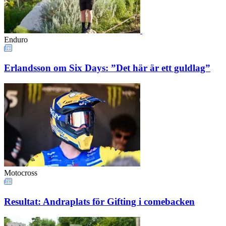
Enduro
Erlandsson om Six Days: ”Det här är ett guldlag”
Motocross
Resultat: Andraplats för Gifting i comebacken