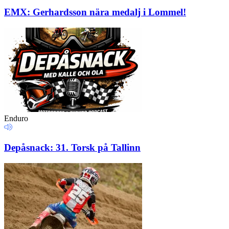
EMX: Gerhardsson nära medalj i Lommel!
Enduro
Depåsnack: 31. Torsk på Tallinn