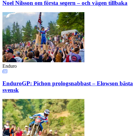
Noel Nilsson om första segern – och vägen tillbaka
Enduro
EnduroGP: Pichon prologsnabbast – Elowson bästa
svensk