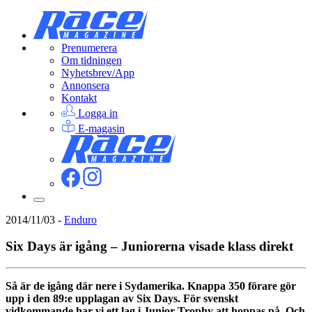
Prenumerera
Om tidningen
Nyhetsbrev/App
Annonsera
Kontakt
Logga in
E-magasin
2014/11/03
-
Enduro
Six Days är igång – Juniorerna visade klass direkt
Så är de igång där nere i Sydamerika. Knappa 350 förare gör
upp i den 89:e upplagan av Six Days. För svenskt
vidkommande har vi ett lag i Junior Trophy att hoppas på. Och