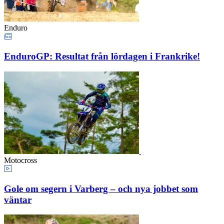
Enduro
EnduroGP: Resultat från lördagen i Frankrike!
Motocross
Gole om segern i Varberg – och nya jobbet som
väntar