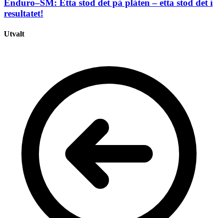
Enduro–SM: Etta stod det på plåten – etta stod det i
resultatet!
Utvalt