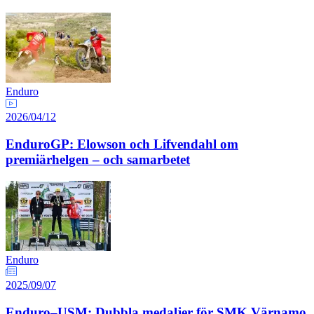
Enduro
2026/04/12
EnduroGP: Elowson och Lifvendahl om
premiärhelgen – och samarbetet
Enduro
2025/09/07
Enduro–USM: Dubbla medaljer för SMK Värnamo