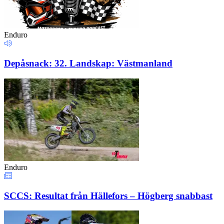
Enduro
Depåsnack: 32. Landskap: Västmanland
Enduro
SCCS: Resultat från Hällefors – Högberg snabbast