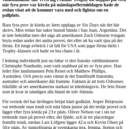
när fyra prov var körda på måndagseftermiddagen hade de
redan visat att de kommer vara med och fightas om en
pallplats.
Bara fyra prov är körda av årets upplaga av Six Days när det här
skrivs. Men redan har saker hunnit hända i San Juan, Argentina. Det
är inte bekräftat men det sägs att amerikanen Zach Osborne tvingats
bryta redan under det andra provet, det efter att ha varit sjua på det
första. Ett tungt avbräck i så fall för USA som jagar första titeln i
Trophy–klassen och hade en bra chans i år.
I ledning individuellt just nu hittar vi den franske världsmästaren
Christophe Nambotin, som varit snabbast på tre av fyra prov. Han
leder före landsmannen Pela Renet och Matthew Phillips,
Australien. Och precis som väntat är det framförallt fransmän,
australier och amerikaner där framme. Faktum är att trots Osbornes
frånfälle så ser amerikanerna starkast ut inledningsvis. De fem förare
som är kvar är nämligen alla bland de tolv främsta.
För svensk del har tävlingen börjat klart godkänt. Jesper Börjesson
var trettonde man totalt och näst bästa junior på det tredje provet och
ligger efter fyra körda på 23:e plats. Oliver Nelson var i sin tur
trettonde man på provet efter, det fjärde, och är tre placeringar
framför totalt, medan Lars Löfgren ligger 42:a och Kevin Olsen på
50:e plats. Av juniorförarna är svenskarna trea, femma, fjorton och