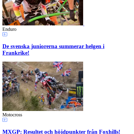
Enduro
De svenska juniorerna summerar helgen i
Frankrike!
Motocross
MXGP: Resultet och höjdpunkter från Foxhills!