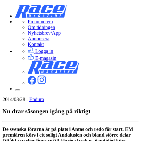
Prenumerera
Om tidningen
Nyhetsbrev/App
Annonsera
Kontakt
Logga in
E-magasin
2014/03/28
-
Enduro
Nu drar säsongen igång på riktigt
De svenska förarna är på plats i Antas och redo för start. EM–
premiären körs i ett soligt Andalusien och bland större delar
lättåkta partier finns rejält kluriga backar. Samtidigt körs