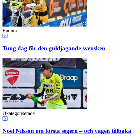
Enduro
Tung dag för den guldjagande svensken
Okategoriserade
Noel Nilsson om första segern – och vägen tillbaka