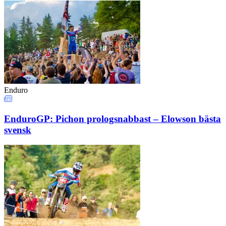
Enduro
EnduroGP: Pichon prologsnabbast – Elowson bästa
svensk