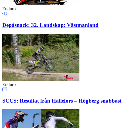
Enduro
Depåsnack: 32. Landskap: Västmanland
Enduro
SCCS: Resultat från Hällefors – Högberg snabbast