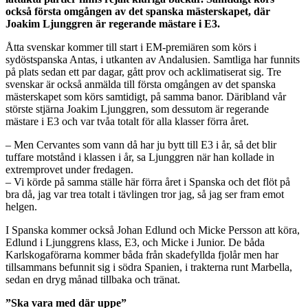
också första omgången av det spanska mästerskapet, där
Joakim Ljunggren är regerande mästare i E3.
Åtta svenskar kommer till start i EM-premiären som körs i
sydöstspanska Antas, i utkanten av Andalusien. Samtliga har funnits
på plats sedan ett par dagar, gått prov och acklimatiserat sig. Tre
svenskar är också anmälda till första omgången av det spanska
mästerskapet som körs samtidigt, på samma banor. Däribland vår
störste stjärna Joakim Ljunggren, som dessutom är regerande
mästare i E3 och var tvåa totalt för alla klasser förra året.
– Men Cervantes som vann då har ju bytt till E3 i år, så det blir
tuffare motstånd i klassen i år, sa Ljunggren när han kollade in
extremprovet under fredagen.
– Vi körde på samma ställe här förra året i Spanska och det flöt på
bra då, jag var trea totalt i tävlingen tror jag, så jag ser fram emot
helgen.
I Spanska kommer också Johan Edlund och Micke Persson att köra,
Edlund i Ljunggrens klass, E3, och Micke i Junior. De båda
Karlskogaförarna kommer båda från skadefyllda fjolår men har
tillsammans befunnit sig i södra Spanien, i trakterna runt Marbella,
sedan en dryg månad tillbaka och tränat.
”Ska vara med där uppe”