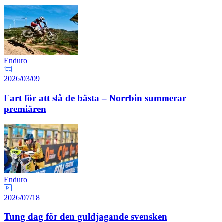
Enduro
2026/03/09
Fart för att slå de bästa – Norrbin summerar
premiären
Enduro
2026/07/18
Tung dag för den guldjagande svensken