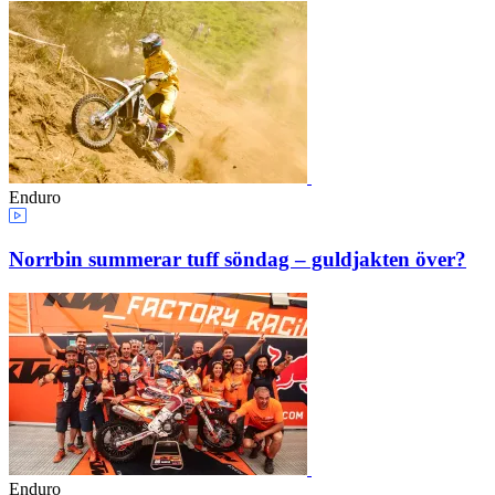
Enduro
Norrbin summerar tuff söndag – guldjakten över?
Enduro