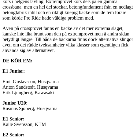
körs i helgens tävling. Extremprovet körs dels på en gammal
crossbana, men en hel del stockar, betongfundament från en nedlagt
betongfabrik intill och en riktigt knepig backe som de fem förare
som körde Pre Ride hade väldiga problem med.
Även på crossprovet fanns en backe av det mer extrema slaget,
kanske inte lika brant som den på extremprovet men å andra sidan
betydligt längre. Till båda de backarna finns dock alternativa slingor
även om det rådde tveksamheter vilka klasser som egentligen fick
använda sig av alternativet.
DE KÖR EM:
E1 Junior:
Emil Gustavsson, Husqvarna
Anton Sandstedt, Husqvarna
Erik Ljungberg, Kawasaki
Junior U20:
Rasmus Sjöberg, Husqvarna
E1 Senior:
Kalle Svensson, KTM
E2 Senior: