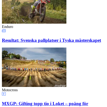
Enduro
Resultat: Svenska pallplatser i Tyska mästerskapet
Motocross
MXGP: Gifting topp tio i Loket – poäng för