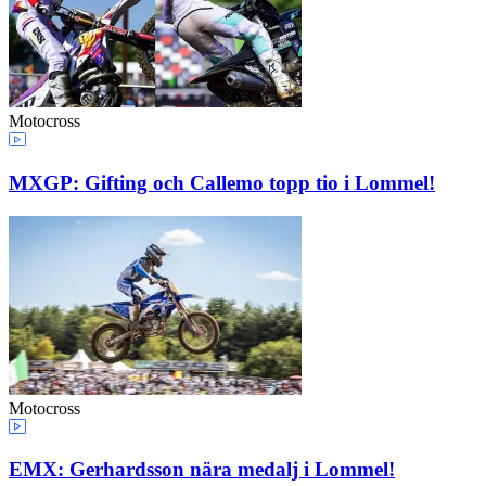
Motocross
MXGP: Gifting och Callemo topp tio i Lommel!
Motocross
EMX: Gerhardsson nära medalj i Lommel!