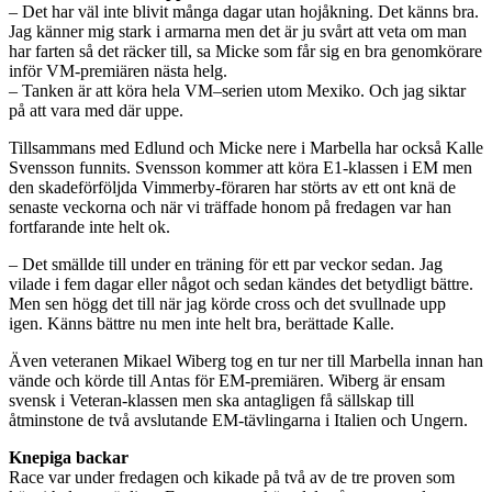
– Det har väl inte blivit många dagar utan hojåkning. Det känns bra.
Jag känner mig stark i armarna men det är ju svårt att veta om man
har farten så det räcker till, sa Micke som får sig en bra genomkörare
inför VM-premiären nästa helg.
– Tanken är att köra hela VM–serien utom Mexiko. Och jag siktar
på att vara med där uppe.
Tillsammans med Edlund och Micke nere i Marbella har också Kalle
Svensson funnits. Svensson kommer att köra E1-klassen i EM men
den skadeförföljda Vimmerby-föraren har störts av ett ont knä de
senaste veckorna och när vi träffade honom på fredagen var han
fortfarande inte helt ok.
– Det smällde till under en träning för ett par veckor sedan. Jag
vilade i fem dagar eller något och sedan kändes det betydligt bättre.
Men sen högg det till när jag körde cross och det svullnade upp
igen. Känns bättre nu men inte helt bra, berättade Kalle.
Även veteranen Mikael Wiberg tog en tur ner till Marbella innan han
vände och körde till Antas för EM-premiären. Wiberg är ensam
svensk i Veteran-klassen men ska antagligen få sällskap till
åtminstone de två avslutande EM-tävlingarna i Italien och Ungern.
Knepiga backar
Race var under fredagen och kikade på två av de tre proven som