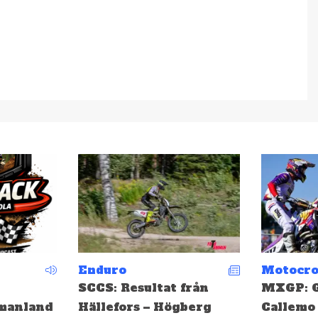
Motocross
Motocro
från
MXGP: Gifting och
EMX: Ge
berg
Callemo topp tio i
medalj i