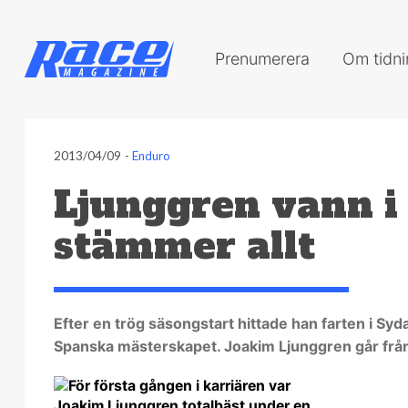
Prenumerera
Om tidn
2013/04/09
-
Enduro
Ljunggren vann i
stämmer allt
Efter en trög säsongstart hittade han farten i Syd
Spanska mästerskapet. Joakim Ljunggren går från kl