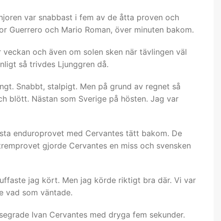
anjoren var snabbast i fem av de åtta proven och
ctor Guerrero och Mario Roman, över minuten bakom.
r veckan och även om solen sken när tävlingen väl
nligt så trivdes Ljunggren då.
ångt. Snabbt, stalpigt. Men på grund av regnet så
ch blött. Nästan som Sverige på hösten. Jag var
rsta enduroprovet med Cervantes tätt bakom. De
xtremprovet gjorde Cervantes en miss och svensken
faste jag kört. Men jag körde riktigt bra där. Vi var
ste vad som väntade.
besegrade Ivan Cervantes med dryga fem sekunder.