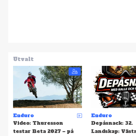
Utvalt
Enduro
Enduro
Depåsnack: 32.
SCCS: Resultat 
Landskap: Västmanland
Hällefors – Hög