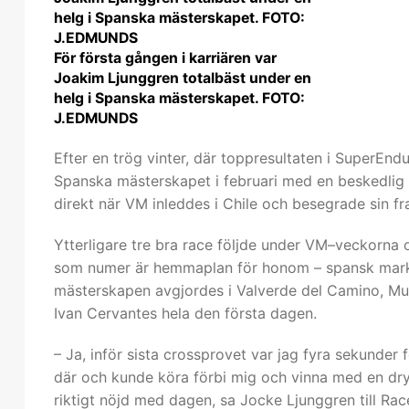
För första gången i karriären var
Joakim Ljunggren totalbäst under en
helg i Spanska mästerskapet. FOTO:
J.EDMUNDS
Efter en trög vinter, där toppresultaten i SuperEnd
Spanska mästerskapet i februari med en beskedlig å
direkt när VM inleddes i Chile och besegrade sin 
Ytterligare tre bra race följde under VM–veckorna 
som numer är hemmaplan för honom – spansk mark.
mästerskapen avgjordes i Valverde del Camino, M
Ivan Cervantes hela den första dagen.
– Ja, inför sista crossprovet var jag fyra sekunder
där och kunde köra förbi mig och vinna med en dry
riktigt nöjd med dagen, sa Jocke Ljunggren till R