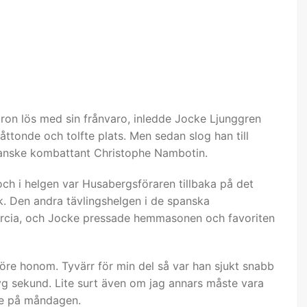
uron lös med sin frånvaro, inledde Jocke Ljunggren
ttonde och tolfte plats. Men sedan slog han till
franske kombattant Christophe Nambotin.
och i helgen var Husabergsföraren tillbaka på det
 Den andra tävlingshelgen i de spanska
urcia, och Jocke pressade hemmasonen och favoriten
 före honom. Tyvärr för min del så var han sjukt snabb
g sekund. Lite surt även om jag annars måste vara
ace på måndagen.