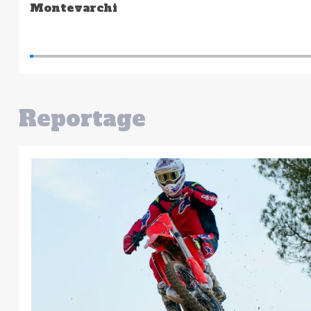
snabbast
Reportage