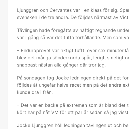
Ljunggren och Cervantes var i en klass för sig. Sp
svensken i de tre andra. De följdes närmast av Vi
Tävlingen hade föregåtts av häftigt regnande unde
var i gång så var det tuffa förhållande. Men som va
– Enduroprovet var riktigt tufft, över sex minuter l
blev det många sönderkörda spår, lerigt, smetigt o
snabbast nästan alla gånger där tror jag.
På söndagen tog Jocke ledningen direkt på det fö
följdes åt ungefär halva racet men på det andra e
kunde dra i från.
– Det var en backe på extremen som är bland det tuf
kört här på nåt VM för ett par år sedan så jag vis
Jocke Ljunggren höll ledningen tävlingen ut och 