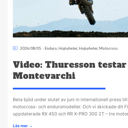
2026/08/05
-
Enduro
,
Hojnyheter
,
Hojnyheter
,
Motocross
Video: Thuresson testar
Montevarchi
Beta bjöd under slutet av juni in internationell press til
motocross- och enduromodeller. Och vi skickade dit Fil
uppdaterade RX 450 och RR X-PRO 300 2T – tre motorc
Läs mer
→