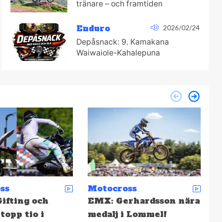
tränare – och framtiden
Enduro
2026/02/24
Depåsnack: 9. Kamakana
Waiwaiole-Kahalepuna
ss
Enduro
M
rhardsson nära
Depåsnack: 31. Torsk på
S
 Lommel!
Tallinn
f