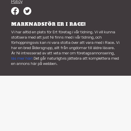
Policy
MARKNADSFÖR ER I RACE!
Vi har alltid en plats för Ert företag i vår tidning. Vi vill kunna
stoltsera med att just Ni finns med i vår tidning, och
förhoppningsvis kan ni vara stolta över att vara med i Race. Vi
har en bred åldersgrupp, allt från ungdomar till äldre läsare.
Är Ni intresserad av att veta mer om företagsannonsering,
läs mer här!
Det går naturligtvis jättebra att komplettera med
en annons här på webben.