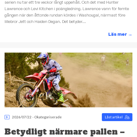
serien nu tar ett tre veckor långt uppehåll. Och det med Hunter
Lawrence och Levi Kitchen i poängledning. Lawrence vann för femte
gången när den åttonde rundan kördes i Washougal, närmast före
lillebror Jett och Haiden Degan. Det betyder...
Läs mer
→
2026/07/22
-
Okategoriserade
Låst artikel
Betydligt närmare pallen –