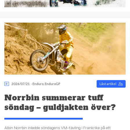
2026/07/21
-
Enduro
,
EnduroGP
Låst artikel
Norrbin summerar tuff
söndag – guldjakten över?
Albin Norrbin inledde söndagens VM–tävling i Frankrike på ett