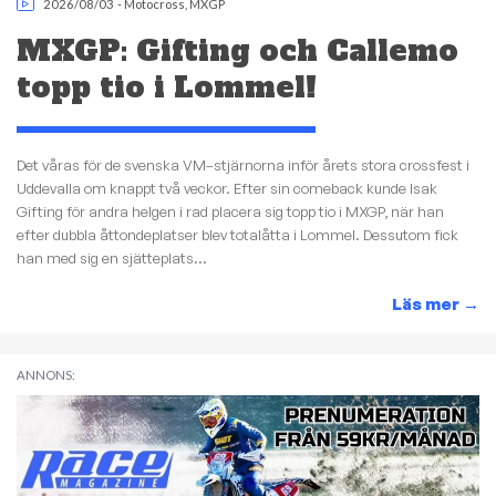
2026/08/03
-
Motocross
,
MXGP
MXGP: Gifting och Callemo
topp tio i Lommel!
Det våras för de svenska VM–stjärnorna inför årets stora crossfest i
Uddevalla om knappt två veckor. Efter sin comeback kunde Isak
Gifting för andra helgen i rad placera sig topp tio i MXGP, när han
efter dubbla åttondeplatser blev totalåtta i Lommel. Dessutom fick
han med sig en sjätteplats...
Läs mer
→
ANNONS: