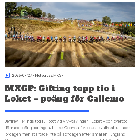
2026/07/27
-
Motocross
,
MXGP
MXGP: Gifting topp tio i
Loket – poäng för Callemo
Jeffrey Herlings tog full pott vid VM–tävlingen i Loket – och övertog
därmed poängledningen. Lucas Coenen försökte i kvalheatet under
lördagen men startade inte på söndagen efter smällen i England