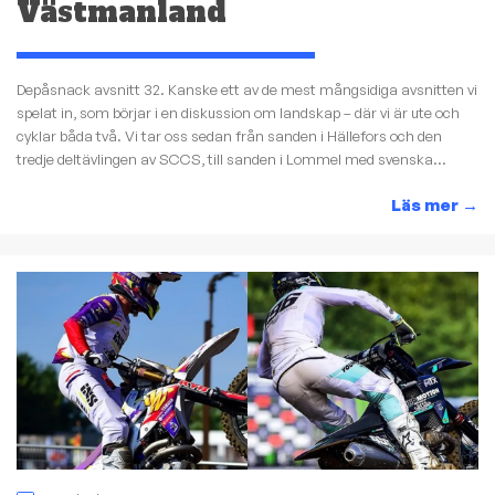
Västmanland
Depåsnack avsnitt 32. Kanske ett av de mest mångsidiga avsnitten vi
spelat in, som börjar i en diskussion om landskap – där vi är ute och
cyklar båda två. Vi tar oss sedan från sanden i Hällefors och den
tredje deltävlingen av SCCS, till sanden i Lommel med svenska...
Läs mer
→