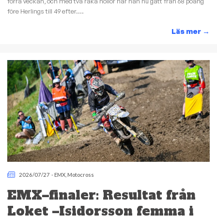
förra veckan, och med två raka nollor har han nu gått från 68 poäng
före Herlings till 49 efter....
Läs mer
→
2026/07/27
-
EMX
,
Motocross
EMX–finaler: Resultat från
Loket –Isidorsson femma i