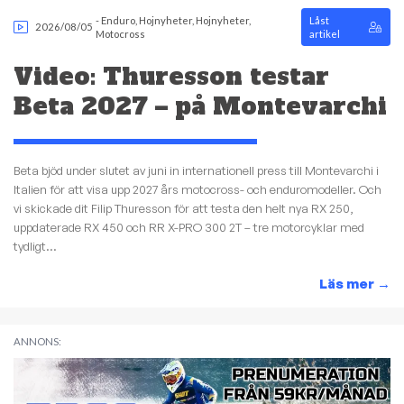
-
Enduro
,
Hojnyheter
,
Hojnyheter
,
Låst
2026/08/05
Motocross
artikel
Video: Thuresson testar
Beta 2027 – på Montevarchi
Beta bjöd under slutet av juni in internationell press till Montevarchi i
Italien för att visa upp 2027 års motocross- och enduromodeller. Och
vi skickade dit Filip Thuresson för att testa den helt nya RX 250,
uppdaterade RX 450 och RR X-PRO 300 2T – tre motorcyklar med
tydligt...
Läs mer
→
ANNONS: