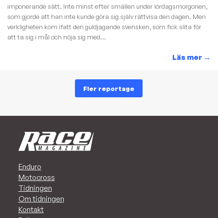
imponerande sätt. Inte minst efter smällen under lördagsmorgonen,
som gjorde att han inte kunde göra sig själv rättvisa den dagen. Men
verkligheten kom ifatt den guldjagande svensken, som fick slita för
att ta sig i mål och nöja sig med...
Läs mer
→
Fler reportage
Enduro
Motocross
Tidningen
Om tidningen
Kontakt