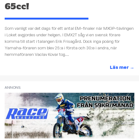
65cc!
Som vanligt var det dags för ett antal EM–finaler när MXGP–tävlingen
i Loket avgjordes under helgen. I EMX2T såg vi en svensk förare
komma till start i talangen Erik Frisagård. Dock inga poäng för
Yamaha-föraren som blev 25:a i första och 30:e i andra, när
hemmaföraren Vaclav Kovar tog...
Läs mer
→
ANNONS: