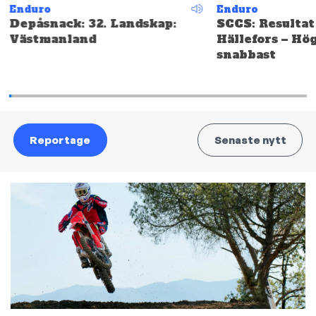
Enduro
Enduro
Depåsnack: 32. Landskap:
SCCS: Resultat
Västmanland
Hällefors – Hö
snabbast
Reportage
Senaste nytt