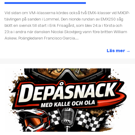
Vid sidan om VM–klasserna kördes också två EMX–klasser vid MXGP-
tävlingen på sanden i Lommel. Den nionde rundan av EMX250 såg
blott en svensk till start i Erik Frisagård, som blev 24:a i första och
23:a i andra när dansken Nicolai Skovbjerg vann före britten William
Askew. Poängledaren Francisco Garcia...
Läs mer
→