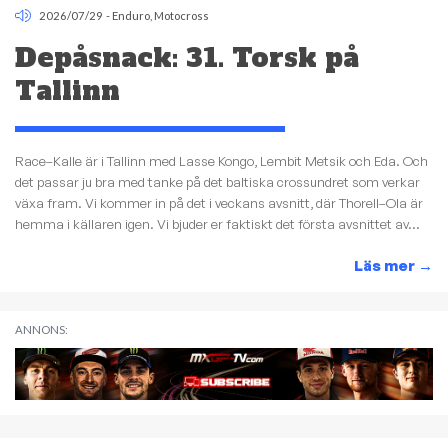
2026/07/29
-
Enduro
,
Motocross
Depåsnack: 31. Torsk på
Tallinn
Race–Kalle är i Tallinn med Lasse Kongo, Lembit Metsik och Eda. Och
det passar ju bra med tanke på det baltiska crossundret som verkar
växa fram. Vi kommer in på det i veckans avsnitt, där Thorell–Ola är
hemma i källaren igen. Vi bjuder er faktiskt det första avsnittet av...
Läs mer
→
ANNONS: