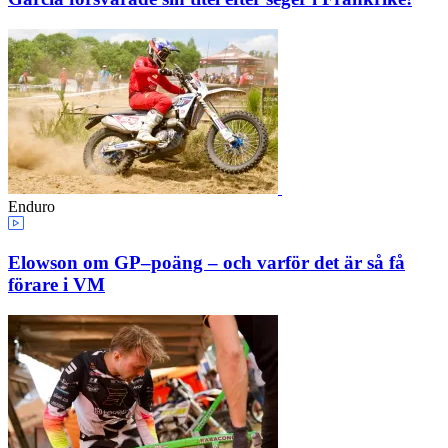
Enduro
Elowson om GP–poäng – och varför det är så få
förare i VM