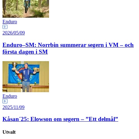
Enduro
2026/05/09
Enduro–SM: Norrbin summerar segern i VM – och
första dagen i SM
Enduro
2025/11/09
Kåsan´25: Elowson om segern – ”Ett delmål”
Utvalt