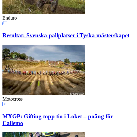
Enduro
Resultat: Svenska pallplatser i Tyska mästerskapet
Motocross
MXGP: Gifting topp tio i Loket – poäng för
Callemo