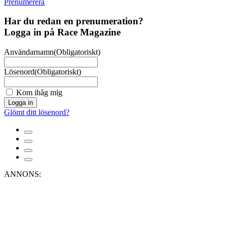
Prenumerera
Har du redan en prenumeration?
Logga in på Race Magazine
Användarnamn
(Obligatoriskt)
Lösenord
(Obligatoriskt)
Kom ihåg mig
Logga in
Glömt ditt lösenord?
ANNONS: