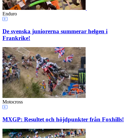
Enduro
De svenska juniorerna summerar helgen i
Frankrike!
Motocross
MXGP: Resultet och höjdpunkter från Foxhills!