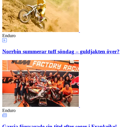
Enduro
Norrbin summerar tuff söndag – guldjakten över?
Enduro
Garcia försvarade sin titel efter seger i Frankrike!