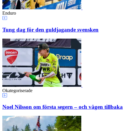
Enduro
Tung dag för den guldjagande svensken
Okategoriserade
Noel Nilsson om första segern – och vägen tillbaka