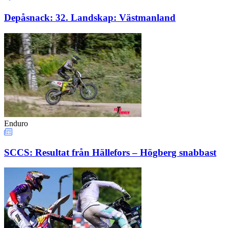
Depåsnack: 32. Landskap: Västmanland
Enduro
SCCS: Resultat från Hällefors – Högberg snabbast