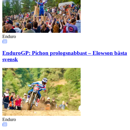
Enduro
EnduroGP: Pichon prologsnabbast – Elowson bästa
svensk
Enduro