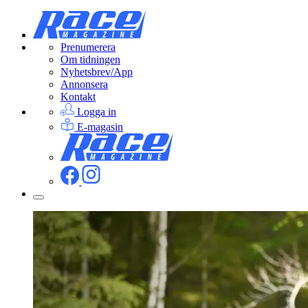
Prenumerera
Om tidningen
Nyhetsbrev/App
Annonsera
Kontakt
Logga in
E-magasin