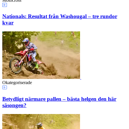
Motocross
Nationals: Resultat från Washougal – tre rundor
kvar
Okategoriserade
Betydligt närmare pallen – bästa helgen den här
säsongen?