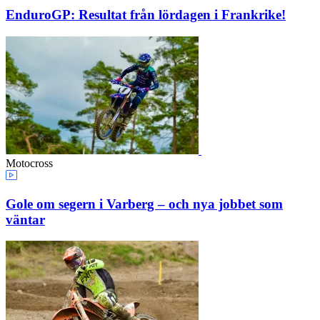
EnduroGP: Resultat från lördagen i Frankrike!
Motocross
Gole om segern i Varberg – och nya jobbet som
väntar