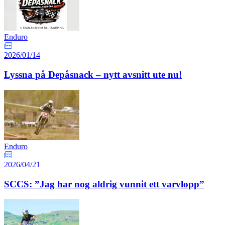
Enduro
2026/01/14
Lyssna på Depåsnack – nytt avsnitt ute nu!
Enduro
2026/04/21
SCCS: ”Jag har nog aldrig vunnit ett varvlopp”