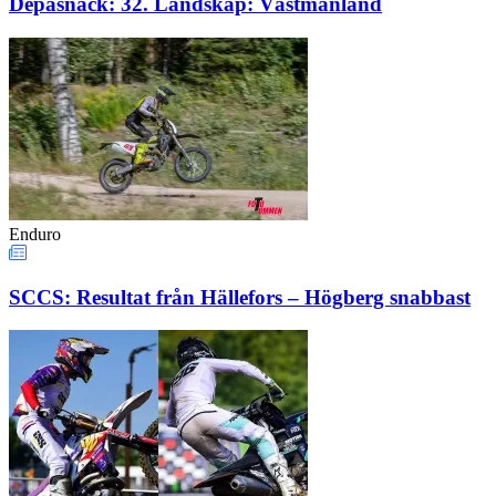
Depåsnack: 32. Landskap: Västmanland
Enduro
SCCS: Resultat från Hällefors – Högberg snabbast