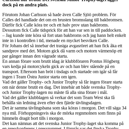
dock på en andra plats.
Förutom Johan Carlsson så hade även Calle Sjöö problem. För
Calles del handlade det om en brusten bromsslang till bakbromsen.
Därför fick Calle köra tre och ett halv prov utan bakbroms.
Dessutom fick Calle tidsprick för att han var sen in till paddocken.
– Jag kunde inte köra så fort utan bakbroms och jag hann helt enkelt
inte in i kontrollen i tid, menade en mycket besviken Calle.
För Johans del så innebar det trasiga avgasröret att han fick åka ett
sandprov med det. Motorn gick då varm och motorn värmenöp ett
par gånger innan den vägrade starta.
En annan förare som brutit idag är klubbföraren Pontus Högberg
vars kedja på motorcykeln gick av och han blev stående på en
transport. Eftersom han bröt i tisdags och startade om igår så får
ingen i Team Östra Junior starta om igen.
Vad det gäller Trophy- och Junior Trophy så får ingen förare starta
om när denne brutit en dag. Det innebär att både svenska Trophy-
och Junior Trophy-lagen nu måste få alla sina förare i mål.
Vad det gäller klubblagen så verkar det som Team West ska få
behålla sin ledning även efter den fjärde tävlingsdagen.
Det är samma tävlingsbana som ska köras i morgon. Det vill säga 34
nya mil. Förhoppningsvis ska de mörka regnmolnen som finns på
himmeln dragit bort tills i morgon.
Det kan nämnas att det svenska Junior Trophy-laget ska komma på
en presskonferens i pressrummet. I förrgår var det finska Trophy-