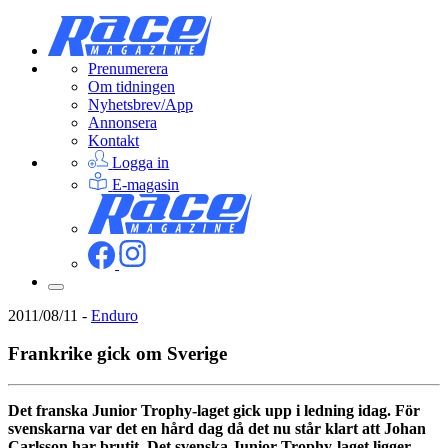
Prenumerera
Om tidningen
Nyhetsbrev/App
Annonsera
Kontakt
Logga in
E-magasin
2011/08/11
-
Enduro
Frankrike gick om Sverige
Det franska Junior Trophy-laget gick upp i ledning idag. För
svenskarna var det en hård dag då det nu står klart att Johan
Carlsson har brutit. Det svenska Junior Trophy-laget ligger