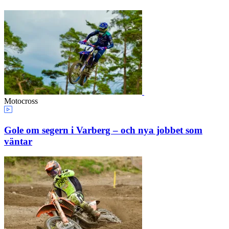
Motocross
Gole om segern i Varberg – och nya jobbet som
väntar