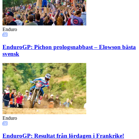
Enduro
EnduroGP: Pichon prologsnabbast – Elowson bästa
svensk
Enduro
EnduroGP: Resultat från lördagen i Frankrike!