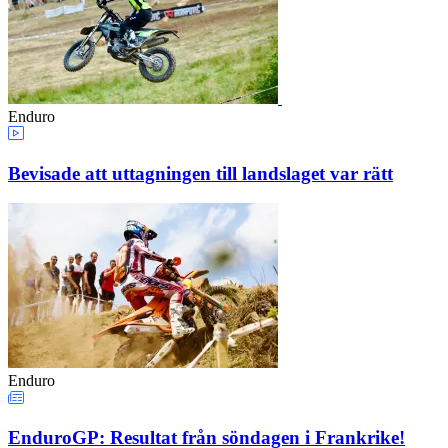
Enduro
Bevisade att uttagningen till landslaget var rätt
Enduro
EnduroGP: Resultat från söndagen i Frankrike!