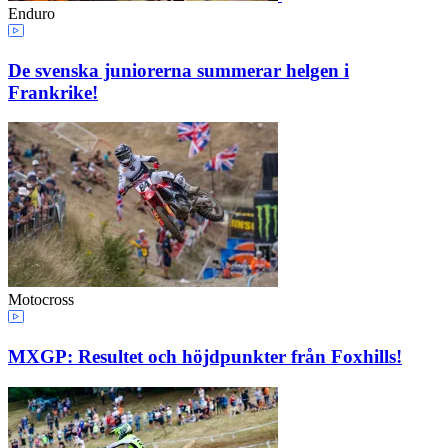
Enduro
De svenska juniorerna summerar helgen i
Frankrike!
Motocross
MXGP: Resultet och höjdpunkter från Foxhills!