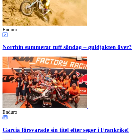
Enduro
Norrbin summerar tuff söndag – guldjakten över?
Enduro
Garcia försvarade sin titel efter seger i Frankrike!