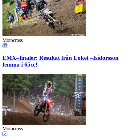
Motocross
EMX–finaler: Resultat från Loket –Isidorsson
femma i 65cc!
Motocross