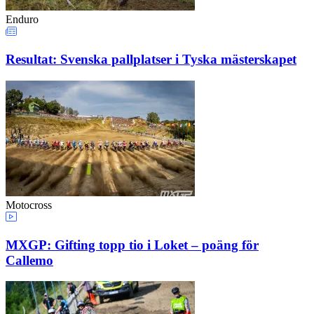
Enduro
Resultat: Svenska pallplatser i Tyska mästerskapet
Motocross
MXGP: Gifting topp tio i Loket – poäng för
Callemo