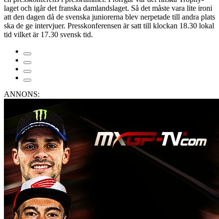
laget och igår det franska damlandslaget. Så det måste vara lite ironi
att den dagen då de svenska juniorerna blev nerpetade till andra plats
ska de ge intervjuer. Presskonferensen är satt till klockan 18.30 lokal
tid vilket är 17.30 svensk tid.
ANNONS: