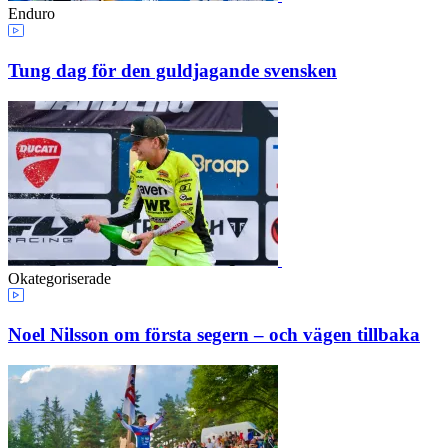
Enduro
Tung dag för den guldjagande svensken
Okategoriserade
Noel Nilsson om första segern – och vägen tillbaka