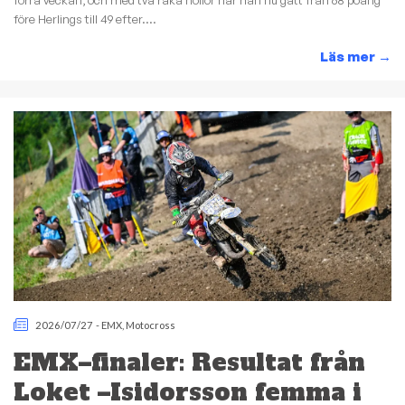
förra veckan, och med två raka nollor har han nu gått från 68 poäng
före Herlings till 49 efter....
Läs mer
→
2026/07/27
-
EMX
,
Motocross
EMX–finaler: Resultat från
Loket –Isidorsson femma i