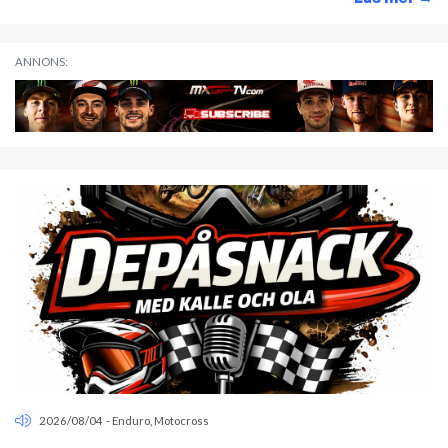
ANNONS:
2026/08/04
-
Enduro
,
Motocross