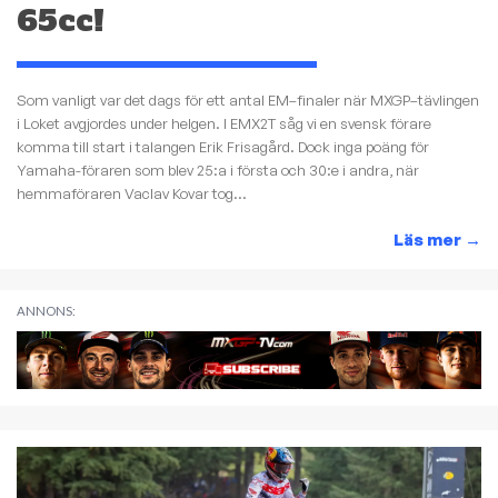
65cc!
Som vanligt var det dags för ett antal EM–finaler när MXGP–tävlingen
i Loket avgjordes under helgen. I EMX2T såg vi en svensk förare
komma till start i talangen Erik Frisagård. Dock inga poäng för
Yamaha-föraren som blev 25:a i första och 30:e i andra, när
hemmaföraren Vaclav Kovar tog...
Läs mer
→
ANNONS: