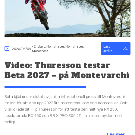
-
Enduro
,
Hojnyheter
,
Hojnyheter
,
Låst
2026/08/05
Motocross
artikel
Video: Thuresson testar
Beta 2027 – på Montevarchi
Beta bjöd under slutet av juni in internationell press till Montevarchi i
Italien för att visa upp 2027 års motocross- och enduromodeller. Och
vi skickade dit Filip Thuresson för att testa den helt nya RX 250,
uppdaterade RX 450 och RR X-PRO 300 2T – tre motorcyklar med
tydligt...
Läs mer
→