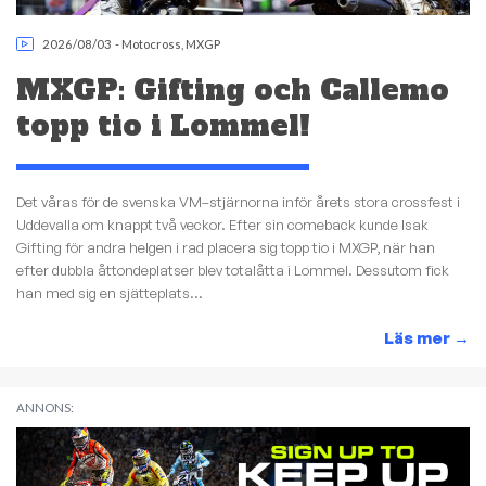
2026/08/03
-
Motocross
,
MXGP
MXGP: Gifting och Callemo
topp tio i Lommel!
Det våras för de svenska VM–stjärnorna inför årets stora crossfest i
Uddevalla om knappt två veckor. Efter sin comeback kunde Isak
Gifting för andra helgen i rad placera sig topp tio i MXGP, när han
efter dubbla åttondeplatser blev totalåtta i Lommel. Dessutom fick
han med sig en sjätteplats...
Läs mer
→
ANNONS: