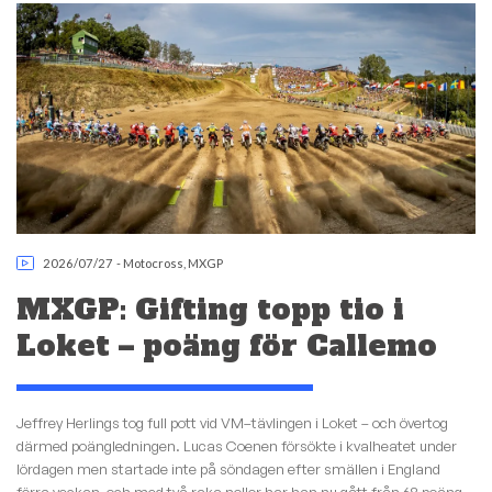
2026/07/27
-
Motocross
,
MXGP
MXGP: Gifting topp tio i
Loket – poäng för Callemo
Jeffrey Herlings tog full pott vid VM–tävlingen i Loket – och övertog
därmed poängledningen. Lucas Coenen försökte i kvalheatet under
lördagen men startade inte på söndagen efter smällen i England