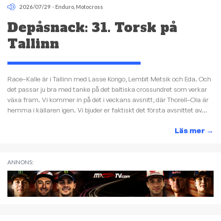
2026/07/29
-
Enduro
,
Motocross
Depåsnack: 31. Torsk på
Tallinn
Race–Kalle är i Tallinn med Lasse Kongo, Lembit Metsik och Eda. Och
det passar ju bra med tanke på det baltiska crossundret som verkar
växa fram. Vi kommer in på det i veckans avsnitt, där Thorell–Ola är
hemma i källaren igen. Vi bjuder er faktiskt det första avsnittet av...
Läs mer
→
ANNONS: