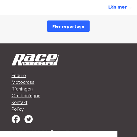
Läs mer
→
Fler reportage
Enduro
Motocross
Tidningen
Om tidningen
Kontakt
Policy
MARKNADSFÖR ER I RACE!