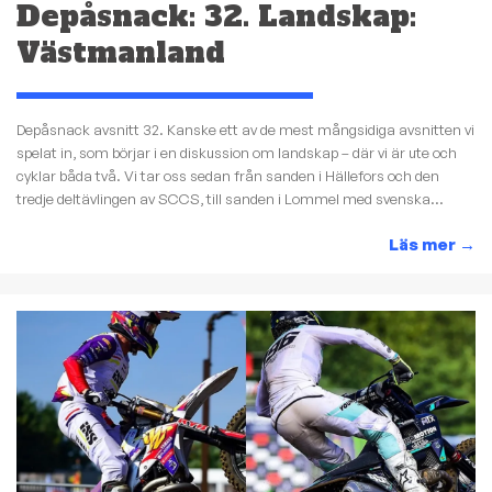
Depåsnack: 32. Landskap:
Västmanland
Depåsnack avsnitt 32. Kanske ett av de mest mångsidiga avsnitten vi
spelat in, som börjar i en diskussion om landskap – där vi är ute och
cyklar båda två. Vi tar oss sedan från sanden i Hällefors och den
tredje deltävlingen av SCCS, till sanden i Lommel med svenska...
Läs mer
→