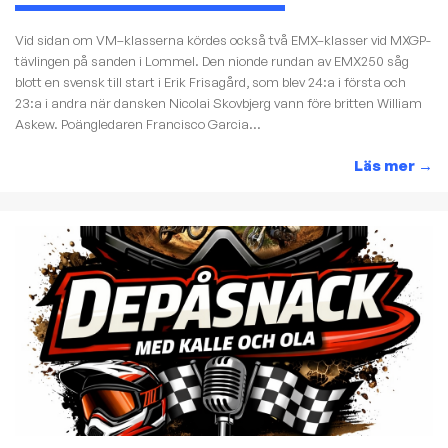
Vid sidan om VM–klasserna kördes också två EMX–klasser vid MXGP-
tävlingen på sanden i Lommel. Den nionde rundan av EMX250 såg
blott en svensk till start i Erik Frisagård, som blev 24:a i första och
23:a i andra när dansken Nicolai Skovbjerg vann före britten William
Askew. Poängledaren Francisco Garcia...
Läs mer
→