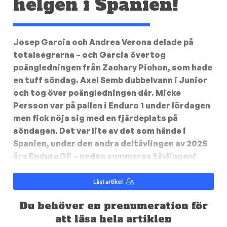
helgen i Spanien!
Josep Garcia och Andrea Verona delade på
totalsegrarna – och Garcia övertog
poängledningen från Zachary Pichon, som hade
en tuff söndag. Axel Semb dubbelvann i Junior
och tog över poängledningen där. Micke
Persson var på pallen i Enduro 1 under lördagen
men fick nöja sig med en fjärdeplats på
söndagen. Det var lite av det som hände i
Spanien, under den andra deltävlingen av 2025
års EnduroGP – nedan summeras tävlingen!
Låst artikel
Du behöver en prenumeration för
att läsa hela artiklen