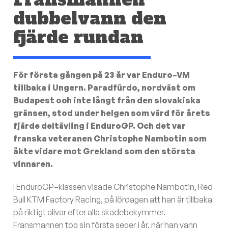
dubbelvann den
fjärde rundan
För första gången på 23 år var Enduro–VM
tillbaka i Ungern. Paradfürdo, nordväst om
Budapest och inte långt från den slovakiska
gränsen, stod under helgen som värd för årets
fjärde deltävling i EnduroGP. Och det var
franska veteranen Christophe Nambotin som
åkte vidare mot Grekland som den största
vinnaren.
I EnduroGP–klassen visade Christophe Nambotin, Red
Bull KTM Factory Racing, på lördagen att han är tillbaka
på riktigt allvar efter alla skadebekymmer.
Fransmannen tog sin första seger i år, när han vann