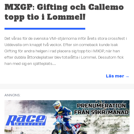
MXGP: Gifting och Callemo
topp tio i Lommel!
Det våras för de svenska VM–stjärnorna inför årets stora crossfest i
Uddevalla om knappt två veckor. Efter sin comeback kunde Isak
Gifting för andra helgen i rad placera sig topp tio i MXGP, när han
efter dubbla åttondeplatser blev totalåtta i Lommel. Dessutom fick
han med sig en sjätteplats...
Läs mer
→
ANNONS: