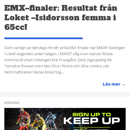
EMX–finaler: Resultat från
Loket –Isidorsson femma i
65cc!
Som vanligt var det dags för ett antal EM–finaler när MXGP–tävlingen
i Loket avgjordes under helgen. I EMX2T såg vi en svensk förare
komma till start i talangen Erik Frisagård. Dock inga poäng för
Yamaha-föraren som blev 25:a i första och 30:e i andra, när
hemmaföraren Vaclav Kovar tog...
Läs mer
→
ANNONS: