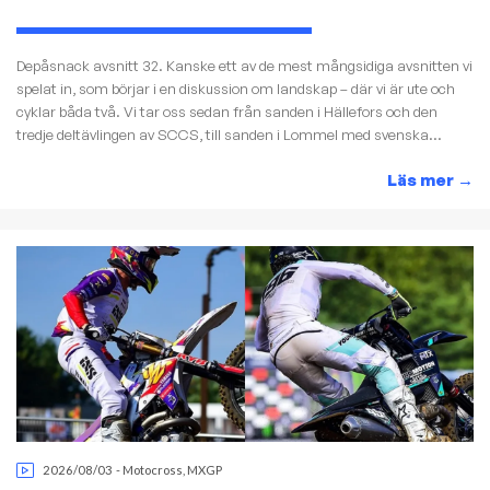
Depåsnack avsnitt 32. Kanske ett av de mest mångsidiga avsnitten vi
spelat in, som börjar i en diskussion om landskap – där vi är ute och
cyklar båda två. Vi tar oss sedan från sanden i Hällefors och den
tredje deltävlingen av SCCS, till sanden i Lommel med svenska...
Läs mer
→
2026/08/03
-
Motocross
,
MXGP