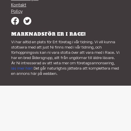
Kontakt
Policy
MARKNADSFÖR ER I RACE!
Vi har alltid en plats för Ert företag i vår tidning. Vi vill kunna
stoltsera med att just Ni finns med i vår tidning, och
förhoppningsvis kan ni vara stolta över att vara med i Race. Vi
har en bred åldersgrupp, allt från ungdomar till äldre läsare.
Är Ni intresserad av att veta mer om företagsannonsering,
läs mer här!
Det går naturligtvis jättebra att komplettera med
en annons här på webben.