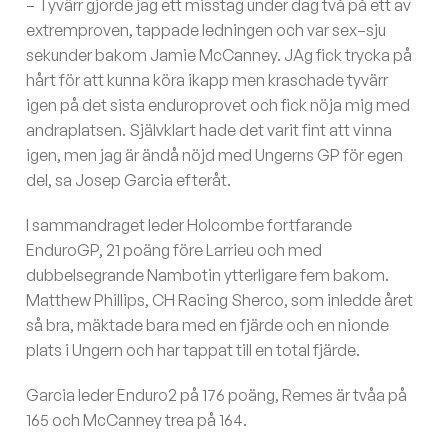
– Tyvärr gjorde jag ett misstag under dag två på ett av
extremproven, tappade ledningen och var sex–sju
sekunder bakom Jamie McCanney. JAg fick trycka på
hårt för att kunna köra ikapp men kraschade tyvärr
igen på det sista enduroprovet och fick nöja mig med
andraplatsen. Självklart hade det varit fint att vinna
igen, men jag är ändå nöjd med Ungerns GP för egen
del, sa Josep Garcia efteråt.
I sammandraget leder Holcombe fortfarande
EnduroGP, 21 poäng före Larrieu och med
dubbelsegrande Nambotin ytterligare fem bakom.
Matthew Phillips, CH Racing Sherco, som inledde året
så bra, mäktade bara med en fjärde och en nionde
plats i Ungern och har tappat till en total fjärde.
Garcia leder Enduro2 på 176 poäng, Remes är tvåa på
165 och McCanney trea på 164.