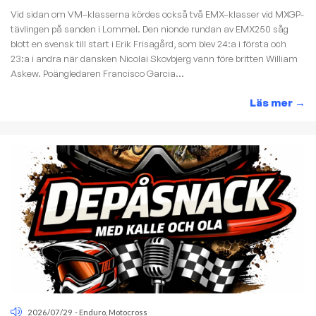
Vid sidan om VM–klasserna kördes också två EMX–klasser vid MXGP-
tävlingen på sanden i Lommel. Den nionde rundan av EMX250 såg
blott en svensk till start i Erik Frisagård, som blev 24:a i första och
23:a i andra när dansken Nicolai Skovbjerg vann före britten William
Askew. Poängledaren Francisco Garcia...
Läs mer
→
2026/07/29
-
Enduro
,
Motocross