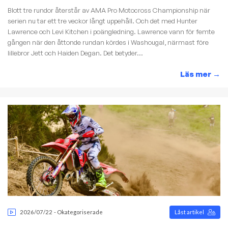
Blott tre rundor återstår av AMA Pro Motocross Championship när
serien nu tar ett tre veckor långt uppehåll. Och det med Hunter
Lawrence och Levi Kitchen i poängledning. Lawrence vann för femte
gången när den åttonde rundan kördes i Washougal, närmast före
lillebror Jett och Haiden Degan. Det betyder...
Läs mer
→
2026/07/22
-
Okategoriserade
Låst artikel