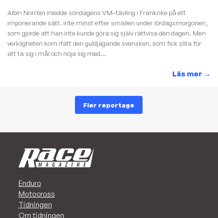
Albin Norrbin inledde söndagens VM–tävling i Frankrike på ett
imponerande sätt. Inte minst efter smällen under lördagsmorgonen,
som gjorde att han inte kunde göra sig själv rättvisa den dagen. Men
verkligheten kom ifatt den guldjagande svensken, som fick slita för
att ta sig i mål och nöja sig med...
Läs mer
→
Fler reportage
Enduro
Motocross
Tidningen
Om tidningen