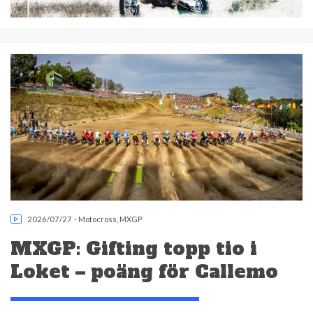
2026/07/27
-
Motocross
,
MXGP
MXGP: Gifting topp tio i
Loket – poäng för Callemo