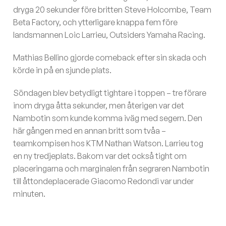
dryga 20 sekunder före britten Steve Holcombe, Team
Beta Factory, och ytterligare knappa fem före
landsmannen Loic Larrieu, Outsiders Yamaha Racing.
Mathias Bellino gjorde comeback efter sin skada och
körde in på en sjunde plats.
Söndagen blev betydligt tightare i toppen – tre förare
inom dryga åtta sekunder, men återigen var det
Nambotin som kunde komma iväg med segern. Den
här gången med en annan britt som tvåa –
teamkompisen hos KTM Nathan Watson. Larrieu tog
en ny tredjeplats. Bakom var det också tight om
placeringarna och marginalen från segraren Nambotin
till åttondeplacerade Giacomo Redondi var under
minuten.