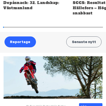
Depåsnack: 32. Landskap:
SCCS: Resultat
Västmanland
Hällefors – Hö
snabbast
Reportage
Senaste nytt