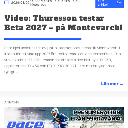
-
Enduro
,
Hojnyheter
,
Hojnyheter
,
Låst
2026/08/05
Motocross
artikel
Video: Thuresson testar
Beta 2027 – på Montevarchi
Beta bjöd under slutet av juni in internationell press till Montevarchi i
Italien för att visa upp 2027 års motocross- och enduromodeller. Och
vi skickade dit Filip Thuresson för att testa den helt nya RX 250,
uppdaterade RX 450 och RR X-PRO 300 2T – tre motorcyklar med
tydligt...
Läs mer
→
ANNONS: