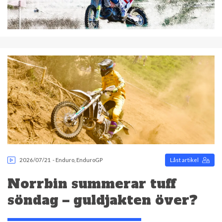
2026/07/21
-
Enduro
,
EnduroGP
Låst artikel
Norrbin summerar tuff
söndag – guldjakten över?