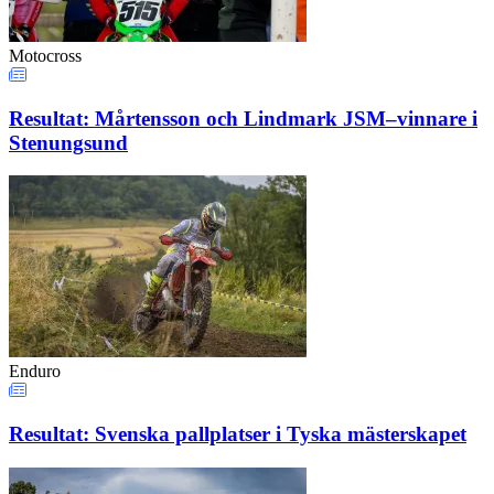
Motocross
Resultat: Mårtensson och Lindmark JSM–vinnare i
Stenungsund
Enduro
Resultat: Svenska pallplatser i Tyska mästerskapet