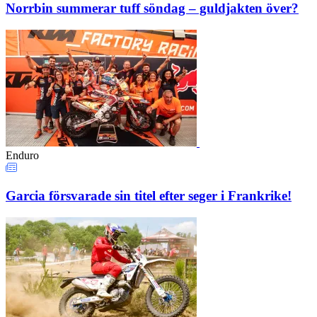
Norrbin summerar tuff söndag – guldjakten över?
Enduro
Garcia försvarade sin titel efter seger i Frankrike!