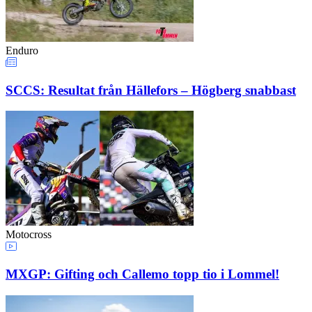
Enduro
SCCS: Resultat från Hällefors – Högberg snabbast
Motocross
MXGP: Gifting och Callemo topp tio i Lommel!