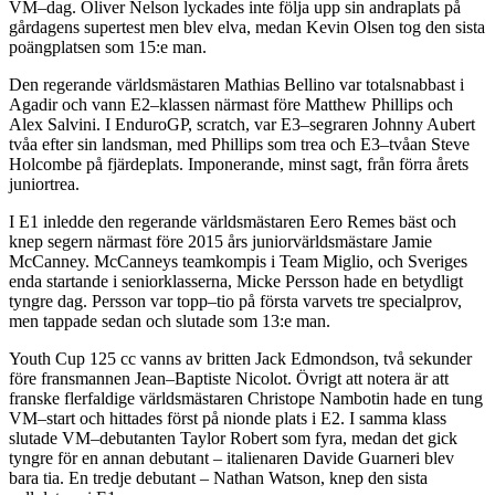
VM–dag. Oliver Nelson lyckades inte följa upp sin andraplats på
gårdagens supertest men blev elva, medan Kevin Olsen tog den sista
poängplatsen som 15:e man.
Den regerande världsmästaren Mathias Bellino var totalsnabbast i
Agadir och vann E2–klassen närmast före Matthew Phillips och
Alex Salvini. I EnduroGP, scratch, var E3–segraren Johnny Aubert
tvåa efter sin landsman, med Phillips som trea och E3–tvåan Steve
Holcombe på fjärdeplats. Imponerande, minst sagt, från förra årets
juniortrea.
I E1 inledde den regerande världsmästaren Eero Remes bäst och
knep segern närmast före 2015 års juniorvärldsmästare Jamie
McCanney. McCanneys teamkompis i Team Miglio, och Sveriges
enda startande i seniorklasserna, Micke Persson hade en betydligt
tyngre dag. Persson var topp–tio på första varvets tre specialprov,
men tappade sedan och slutade som 13:e man.
Youth Cup 125 cc vanns av britten Jack Edmondson, två sekunder
före fransmannen Jean–Baptiste Nicolot. Övrigt att notera är att
franske flerfaldige världsmästaren Christope Nambotin hade en tung
VM–start och hittades först på nionde plats i E2. I samma klass
slutade VM–debutanten Taylor Robert som fyra, medan det gick
tyngre för en annan debutant – italienaren Davide Guarneri blev
bara tia. En tredje debutant – Nathan Watson, knep den sista