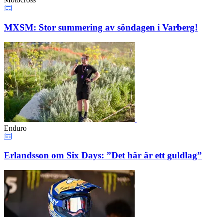
MXSM: Stor summering av söndagen i Varberg!
Enduro
Erlandsson om Six Days: ”Det här är ett guldlag”