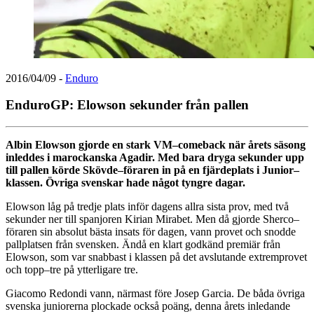
2016/04/09
-
Enduro
EnduroGP: Elowson sekunder från pallen
Albin Elowson gjorde en stark VM–comeback när årets säsong
inleddes i marockanska Agadir. Med bara dryga sekunder upp
till pallen körde Skövde–föraren in på en fjärdeplats i Junior–
klassen. Övriga svenskar hade något tyngre dagar.
Elowson låg på tredje plats inför dagens allra sista prov, med två
sekunder ner till spanjoren Kirian Mirabet. Men då gjorde Sherco–
föraren sin absolut bästa insats för dagen, vann provet och snodde
pallplatsen från svensken. Ändå en klart godkänd premiär från
Elowson, som var snabbast i klassen på det avslutande extremprovet
och topp–tre på ytterligare tre.
Giacomo Redondi vann, närmast före Josep Garcia. De båda övriga
svenska juniorerna plockade också poäng, denna årets inledande