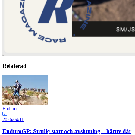
Relaterad
Enduro
2026/04/11
EnduroGP: Strulig start och avslutning – bättre där