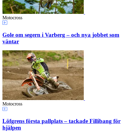
Motocross
Gole om segern i Varberg – och nya jobbet som
väntar
Motocross
Löfgrens första pallplats – tackade Fillibang för
hjälpen