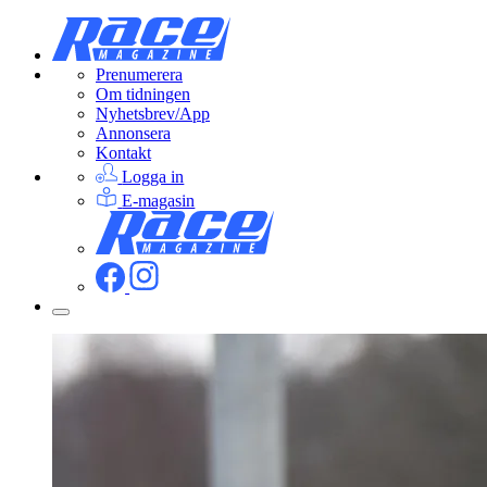
Prenumerera
Om tidningen
Nyhetsbrev/App
Annonsera
Kontakt
Logga in
E-magasin