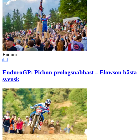
Enduro
EnduroGP: Pichon prologsnabbast – Elowson bästa
svensk