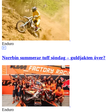
Enduro
Norrbin summerar tuff söndag – guldjakten över?
Enduro