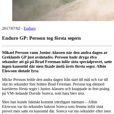
2017/07/02
-
Enduro
Enduro GP: Persson tog första segern
Mikael Persson vann Junior–klassen när den andra dagen av
Greklands GP just avslutades. Persson hade dryga elva
sekunder att gå på Brad Freeman inför sista specialprovet, satte
ingen kanontid där men fixade ändå årets första seger. Albin
Elowson slutade fyra.
Micke Persson ledde den andra dagen från start till mål och var till
slut tio sekunder före britten Brad Freeman. Persson tog därmed
karriärens första seger i Junior–klassen och knappade in fem poäng
på VM–ledande Davide Soreca, som bara blev trea.
Men han kunde faktiskt kommit ytterligare närmare – Albin
Elowson var tio sekunder bakom Soreca som femma inför sista
provet men satte en kanontid där. Soreca var nio sekunder efter men