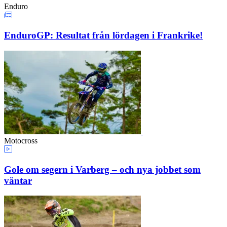
Enduro
EnduroGP: Resultat från lördagen i Frankrike!
Motocross
Gole om segern i Varberg – och nya jobbet som
väntar