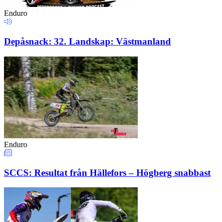
Enduro
Depåsnack: 32. Landskap: Västmanland
Enduro
SCCS: Resultat från Hällefors – Högberg snabbast