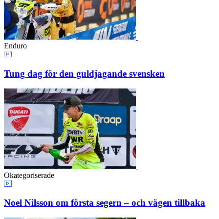
Enduro
Tung dag för den guldjagande svensken
Okategoriserade
Noel Nilsson om första segern – och vägen tillbaka