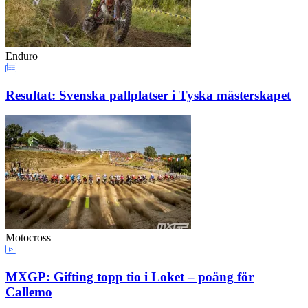
Enduro
Resultat: Svenska pallplatser i Tyska mästerskapet
Motocross
MXGP: Gifting topp tio i Loket – poäng för
Callemo