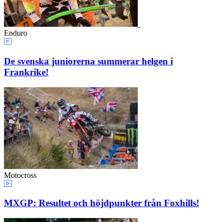
Enduro
De svenska juniorerna summerar helgen i
Frankrike!
Motocross
MXGP: Resultet och höjdpunkter från Foxhills!