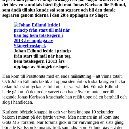
det blev en stundtals hård fight mot Jonas Karlsson för Edlund,
som ändå till slut kunde stå som segrare och bli den tionde
segraren genom tiderna i den 20:e upplagan av Slaget.
Johan Edlund ledde i princip
från start till mål när han tog
hem totalsegern i 2013 års
upplaga av Stångebroslaget.
Han kom till Prästtomta med en enda målsättning – att vinna totalt.
Och Johan Edlunds taktik att öppna stenhårt och skaffa sig en lucka
redan från start lyckades fullt ut. Tur var väl det. För när Edlund
hade gått ut på det tredje varvet och hade över minuten ner till
jagande Jonas Karlsson kraschade han rejält uppe på en berghäll och
slog i handleden.
Karlsson började knappa in och var bara knappa 10 sekunder
bakom i mitten på det fjärde varvet. Men närmare än så kom inte
Göta MS–föraren. När förarna gick in för varvningen en sista gång
började Karlsson känna sig trött, samtidigt som Edlund gav sig den