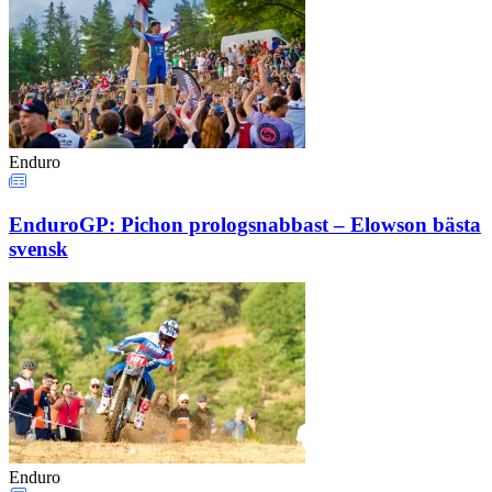
Enduro
EnduroGP: Pichon prologsnabbast – Elowson bästa
svensk
Enduro