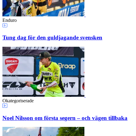
Enduro
Tung dag för den guldjagande svensken
Okategoriserade
Noel Nilsson om första segern – och vägen tillbaka