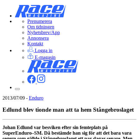
Prenumerera
Om tidningen
Nyhetsbrev/App
Annonsera
Kontakt
Logga in
E-magasin
2013/07/09
-
Enduro
Edlund blev tionde man att ta hem Stångebroslaget
Johan Edlund var besviken efter sin femteplats på
SuperEnduro–SM. Då bestämde han sig för att det bara vara
segern som gällde i Stångebroslaget ett par dagar senare. Men