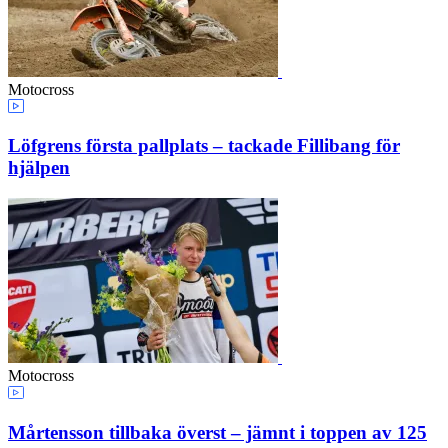
Motocross
Löfgrens första pallplats – tackade Fillibang för
hjälpen
Motocross
Mårtensson tillbaka överst – jämnt i toppen av 125