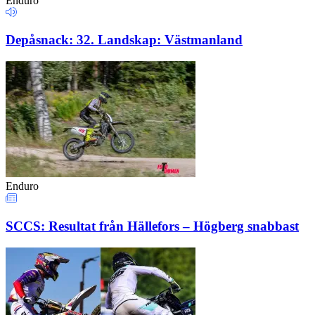
Enduro
Depåsnack: 32. Landskap: Västmanland
Enduro
SCCS: Resultat från Hällefors – Högberg snabbast