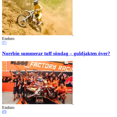
Enduro
Norrbin summerar tuff söndag – guldjakten över?
Enduro