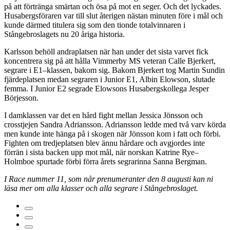
på att förtränga smärtan och ösa på mot en seger. Och det lyckades.
Husabergsföraren var till slut återigen nästan minuten före i mål och
kunde därmed titulera sig som den tionde totalvinnaren i
Stångebroslagets nu 20 åriga historia.
Karlsson behöll andraplatsen när han under det sista varvet fick
koncentrera sig på att hålla Vimmerby MS veteran Calle Bjerkert,
segrare i E1–klassen, bakom sig. Bakom Bjerkert tog Martin Sundin
fjärdeplatsen medan segraren i Junior E1, Albin Elowson, slutade
femma. I Junior E2 segrade Elowsons Husabergskollega Jesper
Börjesson.
I damklassen var det en hård fight mellan Jessica Jönsson och
crosstjejen Sandra Adriansson. Adriansson ledde med två varv körda
men kunde inte hänga på i skogen när Jönsson kom i fatt och förbi.
Fighten om tredjeplatsen blev ännu hårdare och avgjordes inte
förrän i sista backen upp mot mål, när norskan Katrine Rye–
Holmboe spurtade förbi förra årets segrarinna Sanna Bergman.
I Race nummer 11, som når prenumeranter den 8 augusti kan ni
läsa mer om alla klasser och alla segrare i Stångebroslaget.