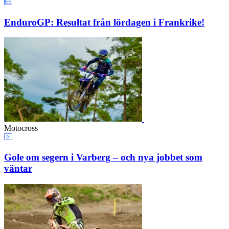
EnduroGP: Resultat från lördagen i Frankrike!
Motocross
Gole om segern i Varberg – och nya jobbet som
väntar