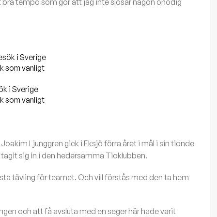
t bra tempo som gör att jag inte slösar någon onödig
k i Sverige
ck som vanligt
oakim Ljunggren gick i Eksjö förra året i mål i sin tionde
tagit sig in i den hedersamma Tioklubben.
ta tävling för teamet. Och vill förstås med den ta hem
ongen och att få avsluta med en seger här hade varit