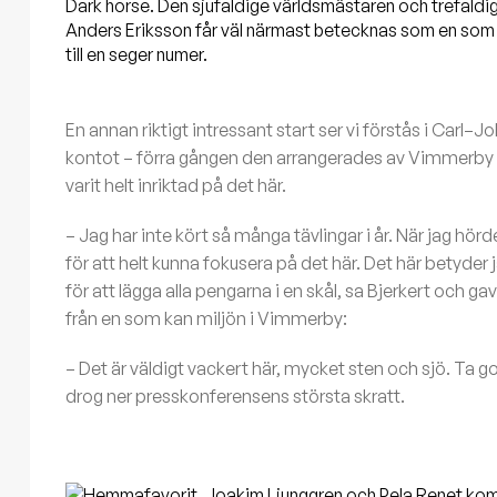
Dark horse. Den sjufaldige världsmästaren och trefaldi
Anders Eriksson får väl närmast betecknas som en som k
till en seger numer.
En annan riktigt intressant start ser vi förstås i Ca
kontot – förra gången den arrangerades av Vimmerby
varit helt inriktad på det här.
– Jag har inte kört så många tävlingar i år. När jag hö
för att helt kunna fokusera på det här. Det här betyde
för att lägga alla pengarna i en skål, sa Bjerkert och ga
från en som kan miljön i Vimmerby:
– Det är väldigt vackert här, mycket sten och sjö. Ta 
drog ner presskonferensens största skratt.