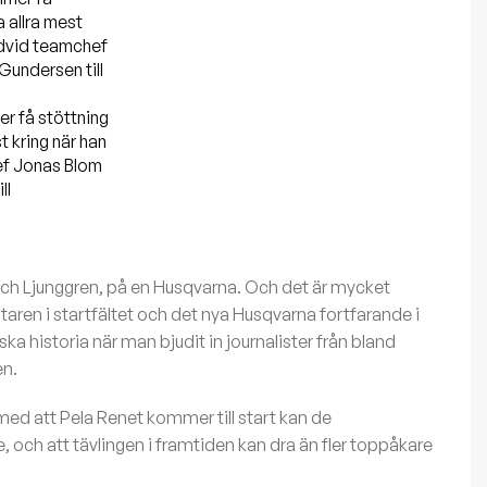
r få stöttning
t kring när han
hef Jonas Blom
ll
 och Ljunggren, på en Husqvarna. Och det är mycket
ren i startfältet och det nya Husqvarna fortfarande i
ka historia när man bjudit in journalister från bland
en.
ed att Pela Renet kommer till start kan de
e, och att tävlingen i framtiden kan dra än fler toppåkare