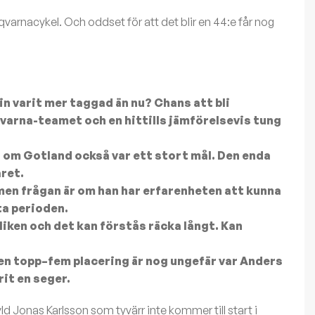
varnacykel. Och oddset för att det blir en 44:e får nog
n varit mer taggad än nu? Chans att bli
varna-teamet och en hittills jämförelsevis tung
en om Gotland också var ett stort mål. Den enda
året.
 men frågan är om han har erfarenheten att kunna
ta perioden.
liken och det kan förstås räcka långt. Kan
 en topp–fem placering är nog ungefär var Anders
rit en seger.
ld Jonas Karlsson som tyvärr inte kommer till start i