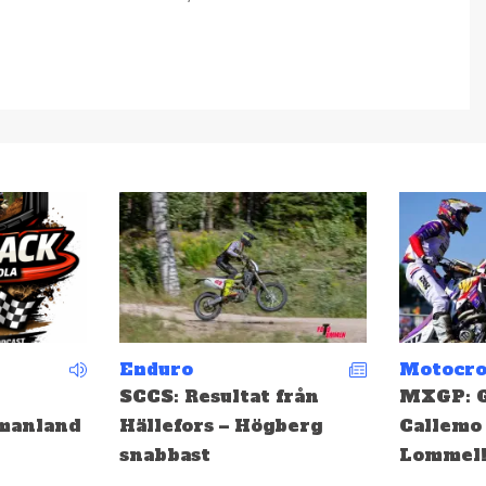
Motocross
Motocro
från
MXGP: Gifting och
EMX: Ge
berg
Callemo topp tio i
medalj i
Lommel!