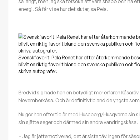
så långt, men jag ska försöka att vara snabb och ha et
energi. Så får vi se hur det slutar, sa Pela.
Svenskfavorit. Pela Renet har efter återkommande besö
blivit en riktig favorit bland den svenska publiken och fi
skriva autografer.
Bredvid sig hade han en betydligt mer erfaren Kåsaräv. J
Novemberkåsa. Och är definitivt bland de yngsta som 
Nu gör han efter tio år med Husaberg/Husqvarna sin sis
sin sjätte seger och därmed sin andra vandringskåsa.
– Jag är jättemotiverad, det är sista tävlingen för säs