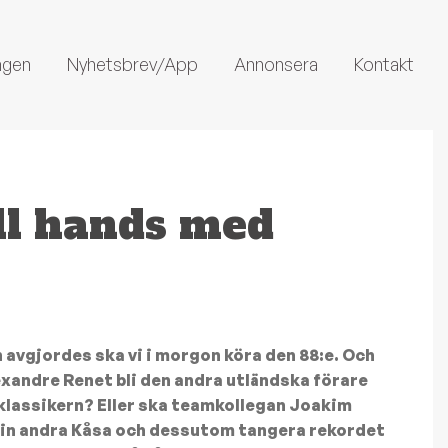
ngen
Nyhetsbrev/App
Annonsera
Kontakt
ill hands med
 avgjordes ska vi i morgon köra den 88:e. Och
xandre Renet bli den andra utländska förare
 klassikern? Eller ska teamkollegan Joakim
 sin andra Kåsa och dessutom tangera rekordet