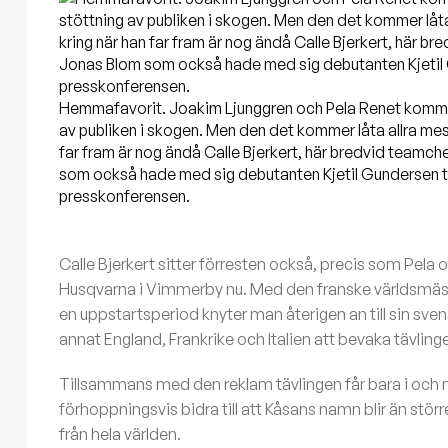
Hemmafavorit. Joakim Ljunggren och Pela Renet komme
av publiken i skogen. Men den det kommer låta allra mes
far fram är nog ändå Calle Bjerkert, här bredvid teamc
som också hade med sig debutanten Kjetil Gundersen ti
presskonferensen.
Calle Bjerkert sitter förresten också, precis som Pela
Husqvarna i Vimmerby nu. Med den franske världsmästa
en uppstartsperiod knyter man återigen an till sin svens
annat England, Frankrike och Italien att bevaka tävling
Tillsammans med den reklam tävlingen får bara i och m
förhoppningsvis bidra till att Kåsans namn blir än störr
från hela världen.