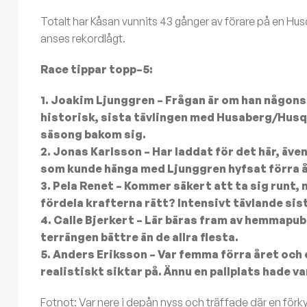
Totalt har Kåsan vunnits 43 gånger av förare på en Husq
anses rekordlågt.
Race tippar topp–5:
1. Joakim Ljunggren – Frågan är om han någonsi
historisk, sista tävlingen med Husaberg/Husq
säsong bakom sig.
2. Jonas Karlsson – Har laddat för det här, äv
som kunde hänga med Ljunggren hyfsat förra 
3. Pela Renet – Kommer säkert att ta sig runt,
fördela krafterna rätt? Intensivt tävlande sis
4. Calle Bjerkert – Lär bäras fram av hemmapub
terrängen bättre än de allra flesta.
5. Anders Eriksson – Var femma förra året och
realistiskt siktar på. Ännu en pallplats hade va
Fotnot: Var nere i depån nyss och träffade där en förky