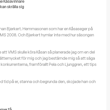
ge Kåsavinnare
an skrälla sig
rl–Johan Bjerkert. Hemmasonen som har en Kåsaseger på
 MS 2008. Och Bjerkert hymlar inte med hur säsongen
rde att VMS skulle köra Kåsan så planerade jag om en del
r jättemycket för mig och jag bestämde mig så att säga
v konkurrenterna, framförallt Pela och Ljunggren, ett tips
god tid på er, stanna och begrunda den, skojade han och