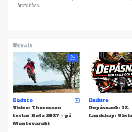
årets Kåsa.
Utvalt
Enduro
Enduro
Depåsnack: 32.
SCCS: Resultat 
Landskap: Västmanland
Hällefors – Hög
snabbast