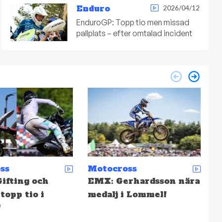
Enduro
2026/04/12
EnduroGP: Topp tio men missad
pallplats – efter omtalad incident
ss
Enduro
M
rhardsson nära
Depåsnack: 31. Torsk på
S
 Lommel!
Tallinn
f