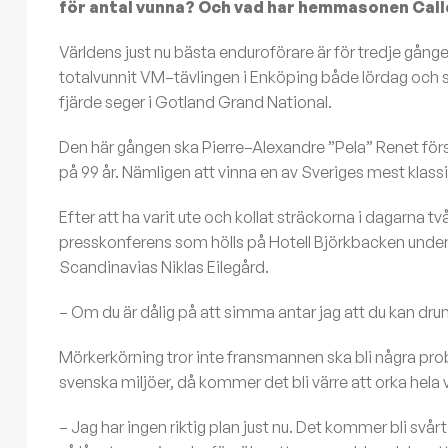
för antal vunna? Och vad har hemmasonen Call
Världens just nu bästa enduroförare är för tredje gången i
totalvunnit VM–tävlingen i Enköping både lördag och
fjärde seger i Gotland Grand National.
Den här gången ska Pierre–Alexandre ”Pela” Renet för
på 99 år. Nämligen att vinna en av Sveriges mest klas
Efter att ha varit ute och kollat sträckorna i dagarna 
presskonferens som hölls på Hotell Björkbacken unde
Scandinavias Niklas Eilegård.
– Om du är dålig på att simma antar jag att du kan dru
Mörkerkörning tror inte fransmannen ska bli några prob
svenska miljöer, då kommer det bli värre att orka hela v
– Jag har ingen riktig plan just nu. Det kommer bli svårt