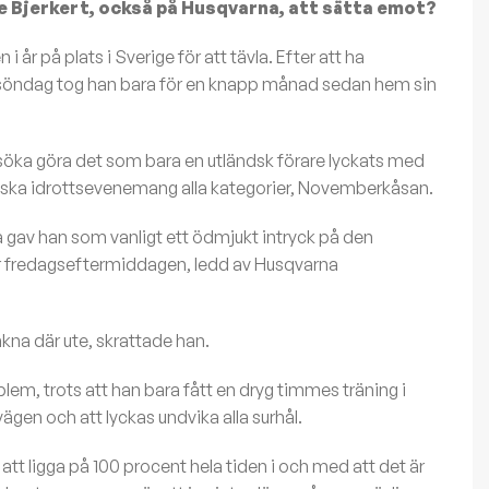
e Bjerkert, också på Husqvarna, att sätta emot?
 år på plats i Sverige för att tävla. Efter att ha
 söndag tog han bara för en knapp månad sedan hem sin
söka göra det som bara en utländsk förare lyckats med
siska idrottsevenemang alla kategorier, Novemberkåsan.
två gav han som vanligt ett ödmjukt intryck på den
r fredagseftermiddagen, ledd av Husqvarna
nkna där ute, skrattade han.
lem, trots att han bara fått en dryg timmes träning i
ägen och att lyckas undvika alla surhål.
 att ligga på 100 procent hela tiden i och med att det är