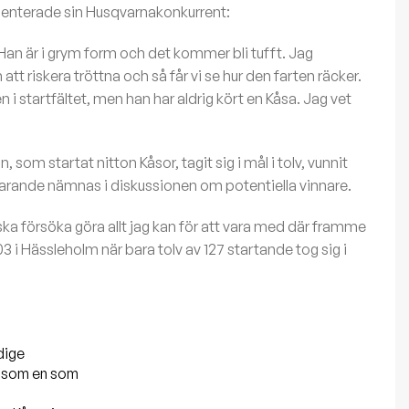
menterade sin Husqvarnakonkurrent:
. Han är i grym form och det kommer bli tufft. Jag
t riskera tröttna och så får vi se hur den farten räcker.
 i startfältet, men han har aldrig kört en Kåsa. Jag vet
m startat nitton Kåsor, tagit sig i mål i tolv, vunnit
ortfarande nämnas i diskussionen om potentiella vinnare.
a försöka göra allt jag kan för att vara med där framme
i Hässleholm när bara tolv av 127 startande tog sig i