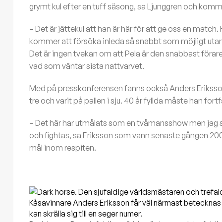
grymt kul efter en tuff säsong, sa Ljunggren och kom
– Det är jättekul att han är här för att ge oss en match
kommer att försöka inleda så snabbt som möjligt utan at
Det är ingen tvekan om att Pela är den snabbast föraren
vad som väntar sista nattvarvet.
Med på presskonferensen fanns också Anders Eriksson, so
tre och varit på pallen i sju. 40 år fyllda måste han f
– Det här har utmålats som en tvåmansshow men jag sk
och fightas, sa Eriksson som vann senaste gången 2003 
mål inom respiten.