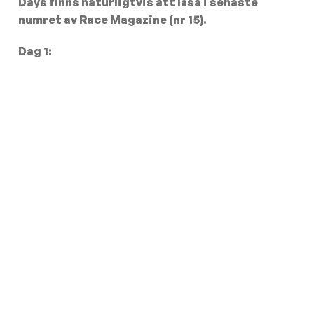
Days finns naturligtvis att läsa i senaste
numret av Race Magazine (nr 15).
Dag 1: