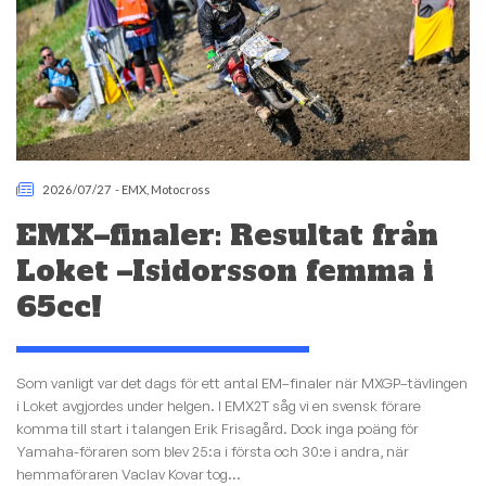
2026/07/27
-
EMX
,
Motocross
EMX–finaler: Resultat från
Loket –Isidorsson femma i
65cc!
Som vanligt var det dags för ett antal EM–finaler när MXGP–tävlingen
i Loket avgjordes under helgen. I EMX2T såg vi en svensk förare
komma till start i talangen Erik Frisagård. Dock inga poäng för
Yamaha-föraren som blev 25:a i första och 30:e i andra, när
hemmaföraren Vaclav Kovar tog...