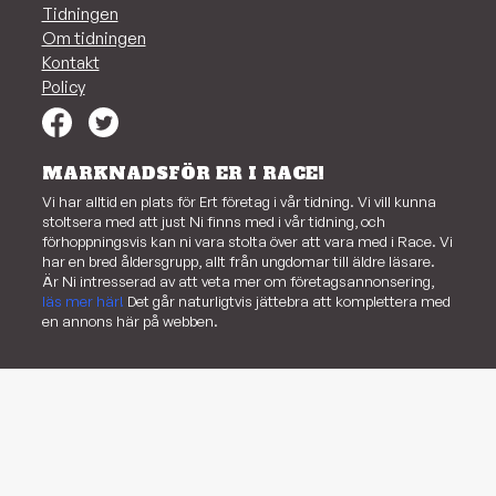
Tidningen
Om tidningen
Kontakt
Policy
MARKNADSFÖR ER I RACE!
Vi har alltid en plats för Ert företag i vår tidning. Vi vill kunna
stoltsera med att just Ni finns med i vår tidning, och
förhoppningsvis kan ni vara stolta över att vara med i Race. Vi
har en bred åldersgrupp, allt från ungdomar till äldre läsare.
Är Ni intresserad av att veta mer om företagsannonsering,
läs mer här!
Det går naturligtvis jättebra att komplettera med
en annons här på webben.