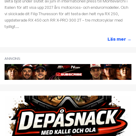
Beta bjöd under slutet av juni in internationell press till Montevarchi i
Italien för att visa upp 2027 års motocross- och enduromodeller. Och
vi skickade dit Filip Thuresson för att testa den helt nya RX 250,
uppdaterade RX 450 och RR X-PRO 300 2T – tre motorcyklar med
tydligt...
Läs mer
→
ANNONS: