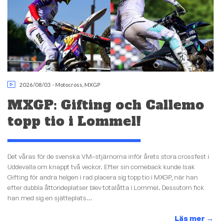
2026/08/03
-
Motocross
,
MXGP
MXGP: Gifting och Callemo
topp tio i Lommel!
Det våras för de svenska VM–stjärnorna inför årets stora crossfest i
Uddevalla om knappt två veckor. Efter sin comeback kunde Isak
Gifting för andra helgen i rad placera sig topp tio i MXGP, när han
efter dubbla åttondeplatser blev totalåtta i Lommel. Dessutom fick
han med sig en sjätteplats...
Läs mer
→