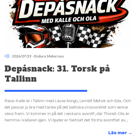
2026/07/29
-
Enduro
,
Motocross
Depåsnack: 31. Torsk på
Tallinn
Race–Kalle är i Tallinn med Lasse Kongo, Lembit Metsik och Eda. Och
det passar ju bra med tanke på det baltiska crossundret som verkar
växa fram. Vi kommer in på det i veckans avsnitt, där Thorell–Ola är
hemma i källaren igen. Vi bjuder er faktiskt det första avsnittet av...
Läs mer
→