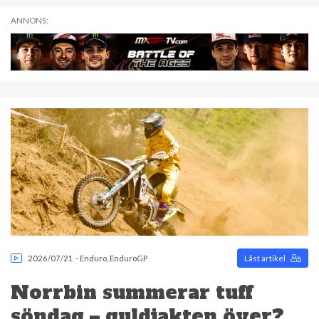
ANNONS:
2026/07/21
-
Enduro
,
EnduroGP
Låst artikel
Norrbin summerar tuff
söndag – guldjakten över?