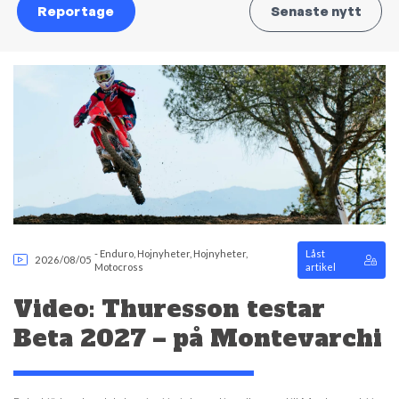
Reportage
Senaste nytt
-
Enduro
,
Hojnyheter
,
Hojnyheter
,
Låst
2026/08/05
Motocross
artikel
Video: Thuresson testar
Beta 2027 – på Montevarchi