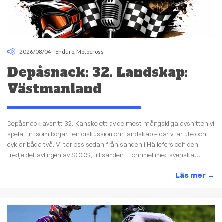
2026/08/04
-
Enduro
,
Motocross
Depåsnack: 32. Landskap:
Västmanland
Depåsnack avsnitt 32. Kanske ett av de mest mångsidiga avsnitten vi
spelat in, som börjar i en diskussion om landskap – där vi är ute och
cyklar båda två. Vi tar oss sedan från sanden i Hällefors och den
tredje deltävlingen av SCCS, till sanden i Lommel med svenska...
Läs mer
→