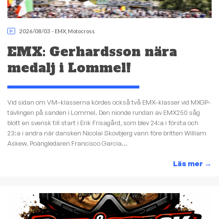
2026/08/03
-
EMX
,
Motocross
EMX: Gerhardsson nära
medalj i Lommel!
Vid sidan om VM–klasserna kördes också två EMX–klasser vid MXGP-
tävlingen på sanden i Lommel. Den nionde rundan av EMX250 såg
blott en svensk till start i Erik Frisagård, som blev 24:a i första och
23:a i andra när dansken Nicolai Skovbjerg vann före britten William
Askew. Poängledaren Francisco Garcia...
Läs mer
→