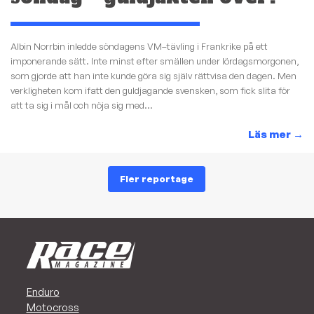
Albin Norrbin inledde söndagens VM–tävling i Frankrike på ett
imponerande sätt. Inte minst efter smällen under lördagsmorgonen,
som gjorde att han inte kunde göra sig själv rättvisa den dagen. Men
verkligheten kom ifatt den guldjagande svensken, som fick slita för
att ta sig i mål och nöja sig med...
Läs mer
→
Fler reportage
Enduro
Motocross