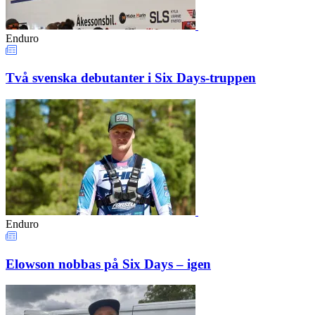
Enduro
Två svenska debutanter i Six Days-truppen
Enduro
Elowson nobbas på Six Days – igen