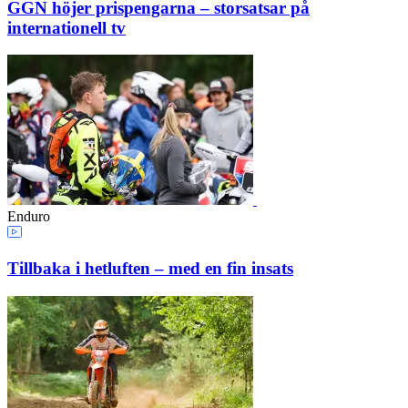
GGN höjer prispengarna – storsatsar på
internationell tv
Enduro
Tillbaka i hetluften – med en fin insats