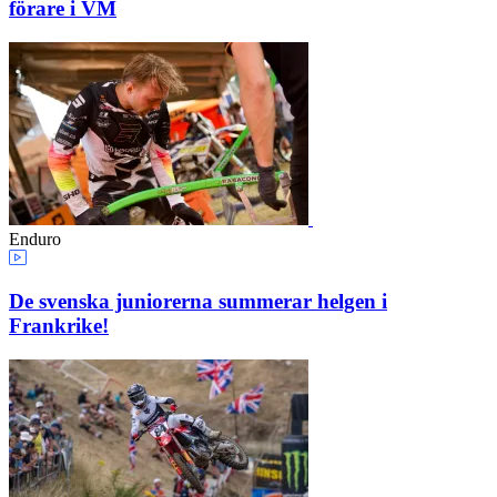
förare i VM
Enduro
De svenska juniorerna summerar helgen i
Frankrike!