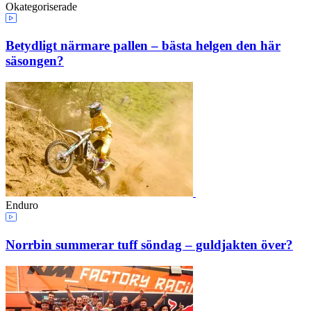
Okategoriserade
Betydligt närmare pallen – bästa helgen den här
säsongen?
Enduro
Norrbin summerar tuff söndag – guldjakten över?