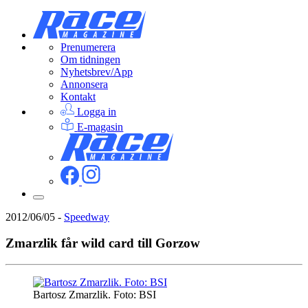
Prenumerera
Om tidningen
Nyhetsbrev/App
Annonsera
Kontakt
Logga in
E-magasin
2012/06/05
-
Speedway
Zmarzlik får wild card till Gorzow
Bartosz Zmarzlik. Foto: BSI