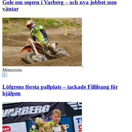
Gole om segern i Varberg – och nya jobbet som
väntar
Motocross
Löfgrens första pallplats – tackade Fillibang för
hjälpen