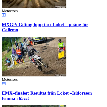
Motocross
MXGP: Gifting topp tio i Loket – poäng för
Callemo
Motocross
EMX–finaler: Resultat från Loket –Isidorsson
femma i 65cc!