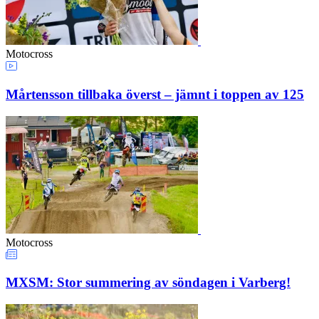
Motocross
Mårtensson tillbaka överst – jämnt i toppen av 125
Motocross
MXSM: Stor summering av söndagen i Varberg!