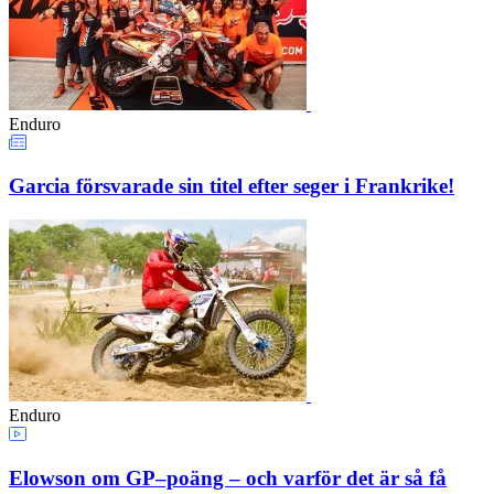
Enduro
Garcia försvarade sin titel efter seger i Frankrike!
Enduro
Elowson om GP–poäng – och varför det är så få