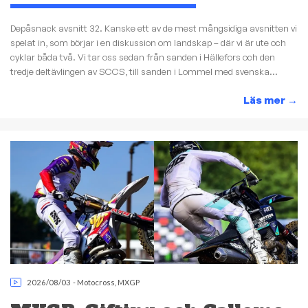
Depåsnack avsnitt 32. Kanske ett av de mest mångsidiga avsnitten vi
spelat in, som börjar i en diskussion om landskap – där vi är ute och
cyklar båda två. Vi tar oss sedan från sanden i Hällefors och den
tredje deltävlingen av SCCS, till sanden i Lommel med svenska...
Läs mer
→
2026/08/03
-
Motocross
,
MXGP