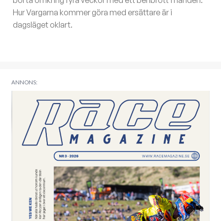
borta omkring fyra veckor med ett benbrott i handen.
Hur Vargarna kommer göra med ersättare är i
dagsläget oklart.
ANNONS: