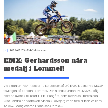
2026/08/03
-
EMX
,
Motocross
EMX: Gerhardsson nära
medalj i Lommel!
Vid sidan om VM–klasserna kördes också två EMX–klasser vid MXGP-
tävlingen på sanden i Lommel. Den nionde rundan av EMX250 såg
blott en svensk till start i Erik Frisagård, som blev 24:a i första och
23:a i andra när dansken Nicolai Skovbjerg vann före britten William
Askew. Poängledaren Francisco Garcia...