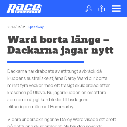
2013/05/05
-
Speedway
Ward borta länge –
Dackarna jagar nytt
Dackarna har drabbats av ett tungt avbräck då
klubbens australiske stjärna Darcy Ward blir borta
minst fyra veckor med ett trasigt skulderblad efter
kraschen på Ulleve. Nu jagar klubben en ersättare –
som om möjligt kan bli klar till tisdagens
elitseriepremiär mot Hammarby.
Vidare undersökningar av Darcy Ward visade ett brott
på det tunna skulderbladet. Nu blir den sevärde