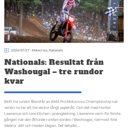
2026/07/27
-
Motocross
,
Nationals
Nationals: Resultat från
Washougal – tre rundor
kvar
Blott tre rundor återstår av AMA Pro Motocross Championship när
serien nu tar ett tre veckor långt uppehåll. Och det med Hunter
Lawrence och Levi Kitchen i poängledning. Lawrence vann för femte
gången när den åttonde rundan kördes i Washougal, närmast före
lillebror Jett och Haiden Degan. Det betyder...