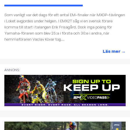
Som vanligt var det dags för ett antal EM–finaler när MXGP–tävlingen
i Loket avgjordes under helgen. I EMX2T såg vi en svensk förare
komma till start i talangen Erik Frisagård. Dock inga poäng för
Yamaha-föraren som blev 25:a i första och 30:e i andra, när
hemmaföraren Vaclav Kovar tog...
Läs mer
→
ANNONS: