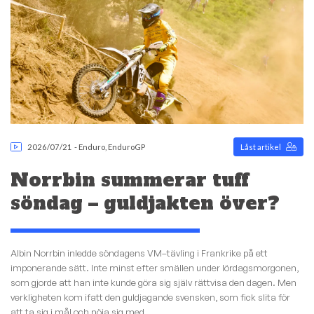
2026/07/21
-
Enduro
,
EnduroGP
Låst artikel
Norrbin summerar tuff
söndag – guldjakten över?
Albin Norrbin inledde söndagens VM–tävling i Frankrike på ett
imponerande sätt. Inte minst efter smällen under lördagsmorgonen,
som gjorde att han inte kunde göra sig själv rättvisa den dagen. Men
verkligheten kom ifatt den guldjagande svensken, som fick slita för
att ta sig i mål och nöja sig med...