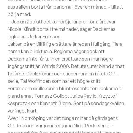
australiern borta från banorna i över en månad – till att
börja med.
– Jag är rädd att det kan dröja längre. Förra året var
Nicolai Klindt borta i tre månader, säger Dackarnas
lagledare Jerker Eriksson.
Jakten på en tillfällig ersättare är redan i full gång. Flera
namn kan bli aktuella. Reglerna säger dock att
Dackarna inte får ta in en ersättare som har högre
ingångssnitt än Wards 2.000. Det utesluter bland annat
fjolårets Dackeförare och succémannen i årets GP-
serie, Tai Woffinden som har ett högre snitt.
Förare som skulle kunna bli intressanta för Dackarna är
bland annat Tomasz Gollob, Jurica Pavlic, Krzyztof
Kasprczak och Kenneth Bjerre. Sent på söndagskvällen
var inget klart.
Även i Norrköping var det tunga miner då gårdagens
GP-trea och Vargarnas stjärna Nicki Pedersen blir