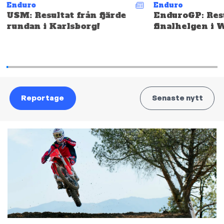
Enduro
Enduro
USM: Resultat från fjärde
EnduroGP: Resu
rundan i Karlsborg!
finalhelgen i 
Reportage
Senaste nytt