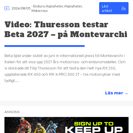
-
Enduro
,
Hojnyheter
,
Hojnyheter
,
Låst
2026/08/05
Motocross
artikel
Video: Thuresson testar
Beta 2027 – på Montevarchi
Beta bjöd under slutet av juni in internationell press till Montevarchi i
Italien för att visa upp 2027 års motocross- och enduromodeller. Och
vi skickade dit Filip Thuresson för att testa den helt nya RX 250,
uppdaterade RX 450 och RR X-PRO 300 2T – tre motorcyklar med
tydligt...
Läs mer
→
ANNONS: