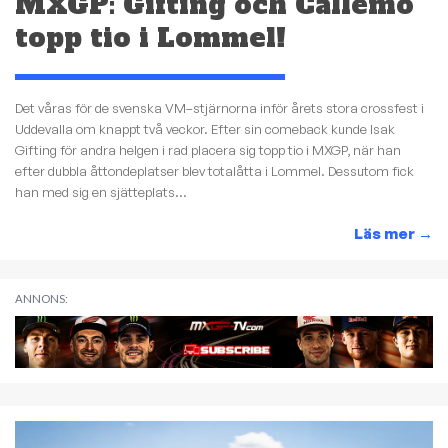
MXGP: Gifting och Callemo
topp tio i Lommel!
Det våras för de svenska VM–stjärnorna inför årets stora crossfest i
Uddevalla om knappt två veckor. Efter sin comeback kunde Isak
Gifting för andra helgen i rad placera sig topp tio i MXGP, när han
efter dubbla åttondeplatser blev totalåtta i Lommel. Dessutom fick
han med sig en sjätteplats...
Läs mer
→
ANNONS: