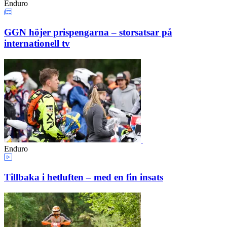
Enduro
GGN höjer prispengarna – storsatsar på
internationell tv
Enduro
Tillbaka i hetluften – med en fin insats