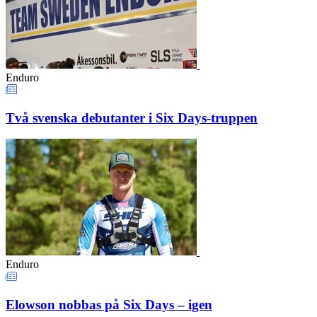
Enduro
Två svenska debutanter i Six Days-truppen
Enduro
Elowson nobbas på Six Days – igen