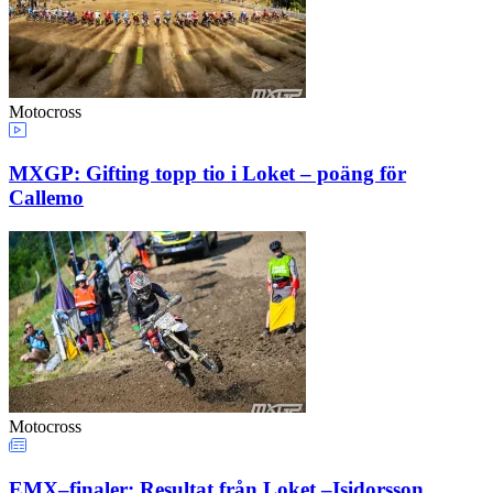
Motocross
MXGP: Gifting topp tio i Loket – poäng för
Callemo
Motocross
EMX–finaler: Resultat från Loket –Isidorsson