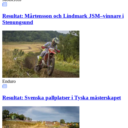
Resultat: Mårtensson och Lindmark JSM–vinnare i
Stenungsund
Enduro
Resultat: Svenska pallplatser i Tyska mästerskapet