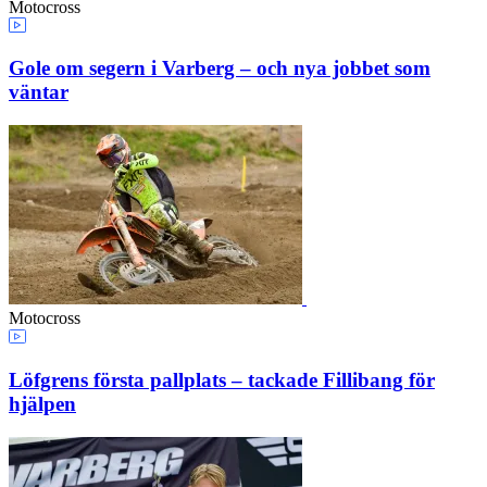
Motocross
Gole om segern i Varberg – och nya jobbet som
väntar
Motocross
Löfgrens första pallplats – tackade Fillibang för
hjälpen