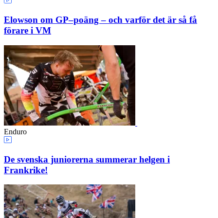
Elowson om GP–poäng – och varför det är så få
förare i VM
Enduro
De svenska juniorerna summerar helgen i
Frankrike!