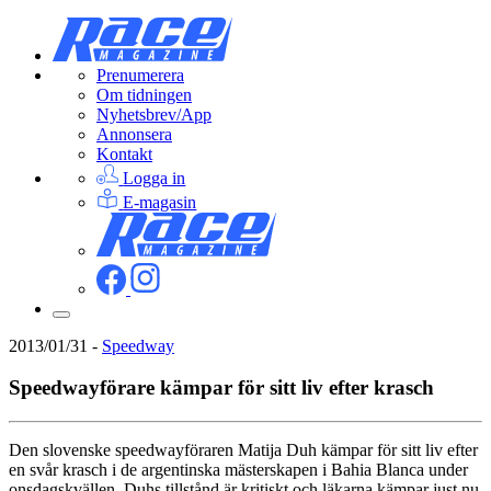
Prenumerera
Om tidningen
Nyhetsbrev/App
Annonsera
Kontakt
Logga in
E-magasin
2013/01/31
-
Speedway
Speedwayförare kämpar för sitt liv efter krasch
Den slovenske speedwayföraren Matija Duh kämpar för sitt liv efter
en svår krasch i de argentinska mästerskapen i Bahia Blanca under
onsdagskvällen. Duhs tillstånd är kritiskt och läkarna kämpar just nu