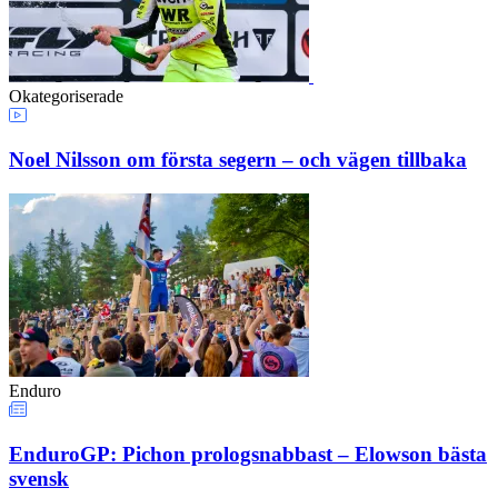
Okategoriserade
Noel Nilsson om första segern – och vägen tillbaka
Enduro
EnduroGP: Pichon prologsnabbast – Elowson bästa
svensk