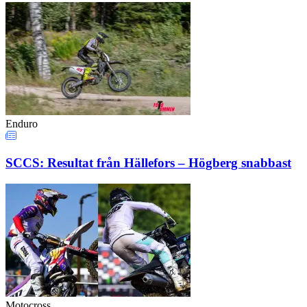
Enduro
SCCS: Resultat från Hällefors – Högberg snabbast
Motocross