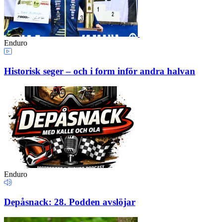
Enduro
Historisk seger – och i form inför andra halvan
Enduro
Depåsnack: 28. Podden avslöjar