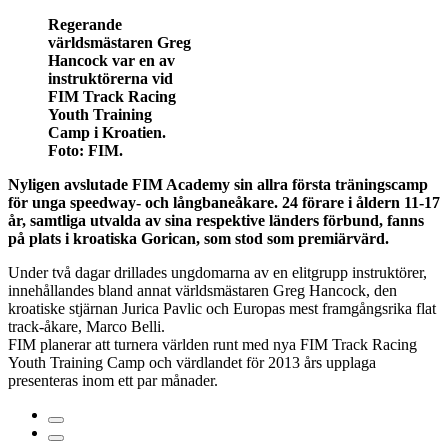
Regerande
världsmästaren Greg
Hancock var en av
instruktörerna vid
FIM Track Racing
Youth Training
Camp i Kroatien.
Foto: FIM.
Nyligen avslutade FIM Academy sin allra första träningscamp
för unga speedway- och långbaneåkare. 24 förare i åldern 11-17
år, samtliga utvalda av sina respektive länders förbund, fanns
på plats i kroatiska Gorican, som stod som premiärvärd.
Under två dagar drillades ungdomarna av en elitgrupp instruktörer,
innehållandes bland annat världsmästaren Greg Hancock, den
kroatiske stjärnan Jurica Pavlic och Europas mest framgångsrika flat
track-åkare, Marco Belli.
FIM planerar att turnera världen runt med nya FIM Track Racing
Youth Training Camp och värdlandet för 2013 års upplaga
presenteras inom ett par månader.