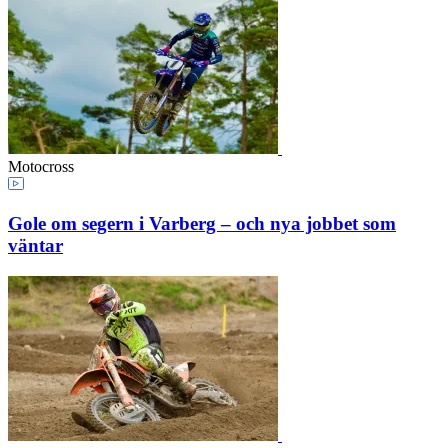
Motocross
Gole om segern i Varberg – och nya jobbet som
väntar