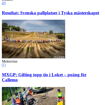
Resultat: Svenska pallplatser i Tyska mästerskapet
Motocross
MXGP: Gifting topp tio i Loket – poäng för
Callemo