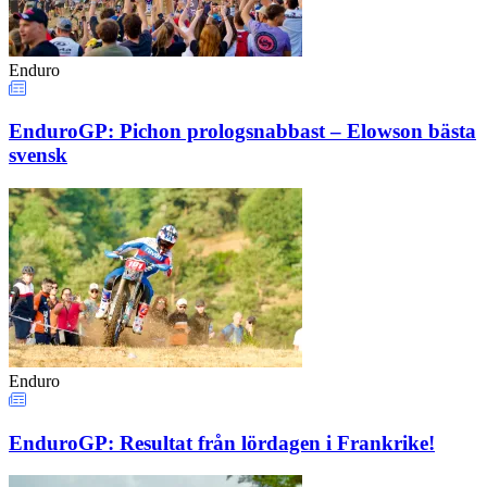
Enduro
EnduroGP: Pichon prologsnabbast – Elowson bästa
svensk
Enduro
EnduroGP: Resultat från lördagen i Frankrike!