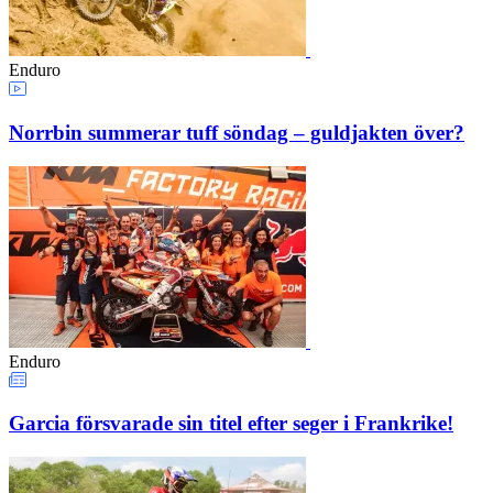
Enduro
Norrbin summerar tuff söndag – guldjakten över?
Enduro
Garcia försvarade sin titel efter seger i Frankrike!