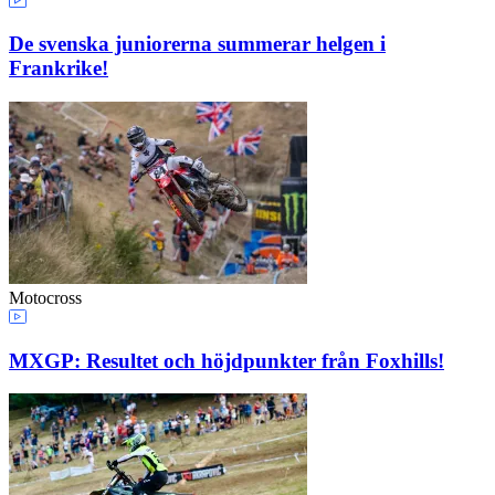
De svenska juniorerna summerar helgen i
Frankrike!
Motocross
MXGP: Resultet och höjdpunkter från Foxhills!