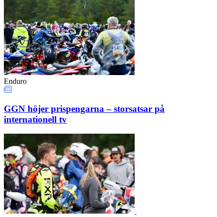
Enduro
GGN höjer prispengarna – storsatsar på
internationell tv