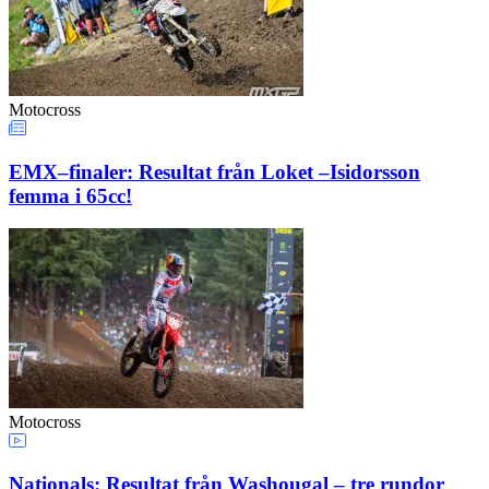
Motocross
EMX–finaler: Resultat från Loket –Isidorsson
femma i 65cc!
Motocross
Nationals: Resultat från Washougal – tre rundor