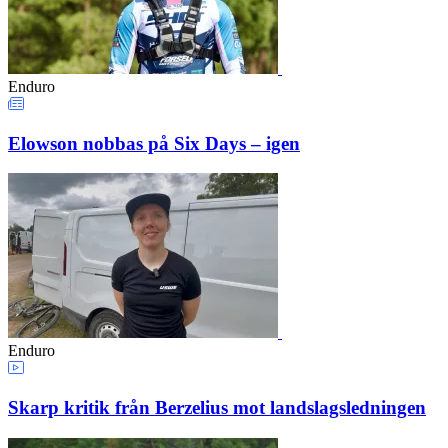
Enduro
Elowson nobbas på Six Days – igen
Enduro
Skarp kritik från Berzelius mot landslagsledningen