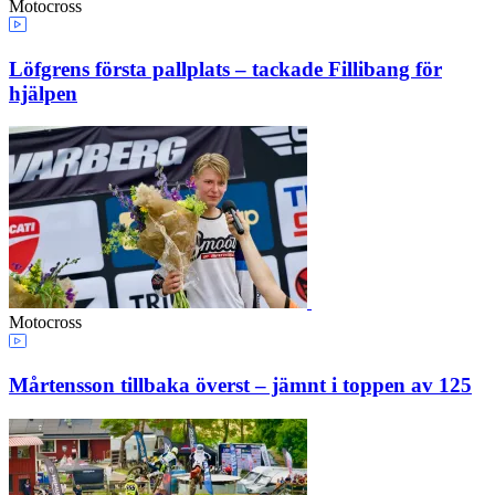
Motocross
Löfgrens första pallplats – tackade Fillibang för
hjälpen
Motocross
Mårtensson tillbaka överst – jämnt i toppen av 125