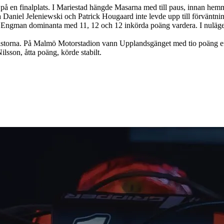
n på en finalplats. I Mariestad hängde Masarna med till paus, innan hem
Daniel Jeleniewski och Patrick Hougaard inte levde upp till förväntni
man dominanta med 11, 12 och 12 inkörda poäng vardera. I nuläget ser d
nistorna. På Malmö Motorstadion vann Upplandsgänget med tio poäng ef
sson, åtta poäng, körde stabilt.