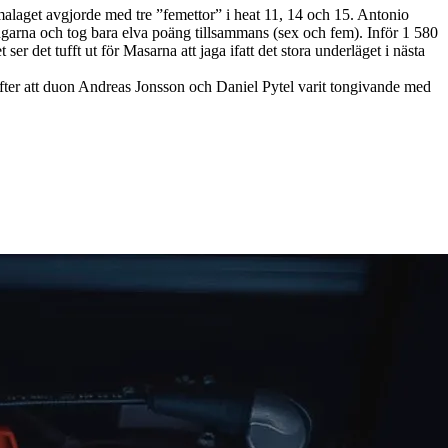
malaget avgjorde med tre ”femettor” i heat 11, 14 och 15. Antonio
ngarna och tog bara elva poäng tillsammans (sex och fem). Inför 1 580
et tufft ut för Masarna att jaga ifatt det stora underläget i nästa
ter att duon Andreas Jonsson och Daniel Pytel varit tongivande med