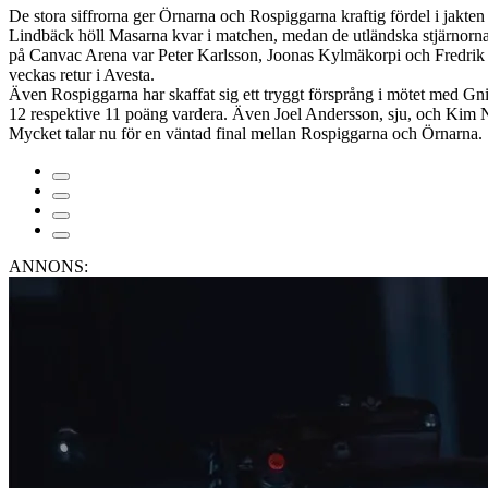
De stora siffrorna ger Örnarna och Rospiggarna kraftig fördel i jakte
Lindbäck höll Masarna kvar i matchen, medan de utländska stjärnorna 
på Canvac Arena var Peter Karlsson, Joonas Kylmäkorpi och Fredrik Eng
veckas retur i Avesta.
Även Rospiggarna har skaffat sig ett tryggt försprång i mötet med G
12 respektive 11 poäng vardera. Även Joel Andersson, sju, och Kim Nil
Mycket talar nu för en väntad final mellan Rospiggarna och Örnarna.
ANNONS: