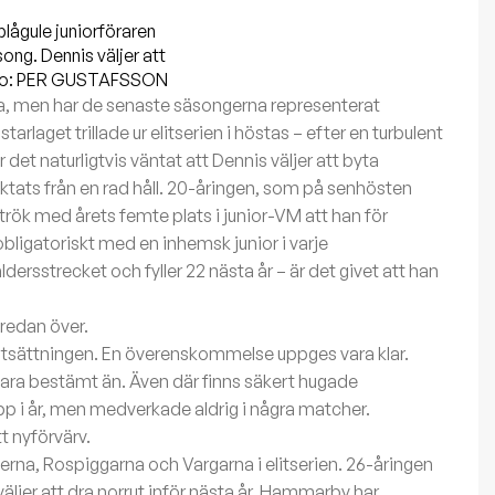
lågule juniorföraren
ong. Dennis väljer att
Foto: PER GUSTAFSSON
, men har de senaste säsongerna representerat
rlaget trillade ur elitserien i höstas – efter en turbulent
et naturligtvis väntat att Dennis väljer att byta
ktats från en rad håll. 20-åringen, som på senhösten
rök med årets femte plats i junior-VM att han för
bligatoriskt med en inhemsk junior i varje
 åldersstrecket och fyller 22 nästa år – är det givet att han
redan över.
ortsättningen. En överenskommelse uppges vara klar.
ara bestämt än. Även där finns säkert hugade
pp i år, men medverkade aldrig i några matcher.
t nyförvärv.
nerna, Rospiggarna och Vargarna i elitserien. 26-åringen
ljer att dra norrut inför nästa år. Hammarby har