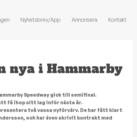
ngen
Nyhetsbrev/App
Annonsera
Kontakt
an nya i Hammarby
mmarby Speedway gick till semifinal.
tt få ihop sitt lag inför nästa år.
resentera två vassa nyförvärv. De har fått klart
ndersson, och har även skrivit kontrakt med