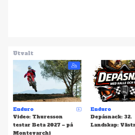
Utvalt
Enduro
Enduro
Depåsnack: 32.
SCCS: Resultat 
Landskap: Västmanland
Hällefors – Hög
snabbast