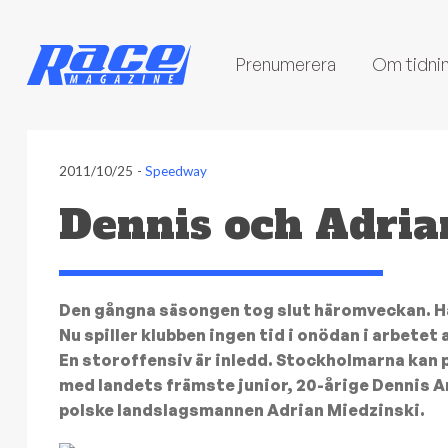
Prenumerera
Om tidni
2011/10/25
-
Speedway
Dennis och Adri
Den gångna säsongen tog slut häromveckan. Ha
Nu spiller klubben ingen tid i onödan i arbetet a
En storoffensiv är inledd. Stockholmarna kan p
med landets främste junior, 20-årige Dennis A
polske landslagsmannen Adrian Miedzinski.