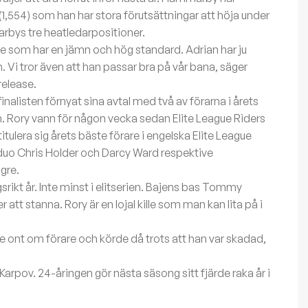
 (1,554) som han har stora förutsättningar att höja under
rbys tre heatledarpositioner.
dare som har en jämn och hög standard. Adrian har ju
n. Vi tror även att han passar bra på vår bana, säger
elease.
alisten förnyat sina avtal med två av förarna i årets
en. Rory vann för någon vecka sedan Elite League Riders
lera sig årets bäste förare i engelska Elite League
uo Chris Holder och Darcy Ward respektive
gre.
rikt år. Inte minst i elitserien. Bajens bas Tommy
r att stanna. Rory är en lojal kille som man kan lita på i
de ont om förare och körde då trots att han var skadad,
rpov. 24-åringen gör nästa säsong sitt fjärde raka år i