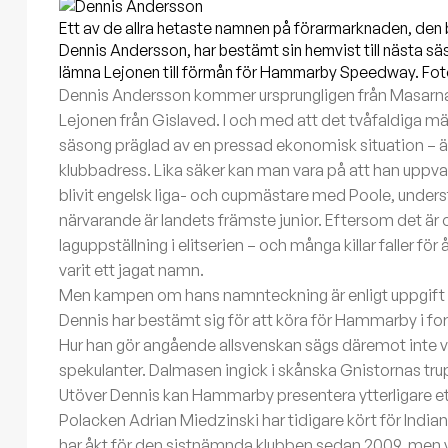
Ett av de allra hetaste namnen på förarmarknaden, den b
Dennis Andersson, har bestämt sin hemvist till nästa säs
lämna Lejonen till förmån för Hammarby Speedway. 
Dennis Andersson kommer ursprungligen från Masarna
Lejonen från Gislaved. I och med att det tvåfaldiga mästa
säsong präglad av en pressad ekonomisk situation – är d
klubbadress. Lika säker kan man vara på att han uppva
blivit engelsk liga- och cupmästare med Poole, underst
närvarande är landets främste junior. Eftersom det är o
laguppställning i elitserien – och många killar faller för
varit ett jagat namn.
Men kampen om hans namnteckning är enligt uppgift 
Dennis har bestämt sig för att köra för Hammarby i f
Hur han gör angående allsvenskan sägs däremot inte v
spekulanter. Dalmasen ingick i skånska Gnistornas tru
Utöver Dennis kan Hammarby presentera ytterligare et
Polacken Adrian Miedzinski har tidigare kört för India
har åkt för den sistnämnda klubben sedan 2009, men vä