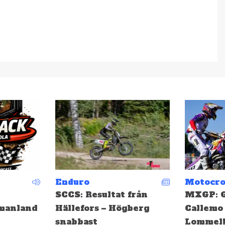
Motocross
Motocro
från
MXGP: Gifting och
EMX: Ge
berg
Callemo topp tio i
medalj i
Lommel!