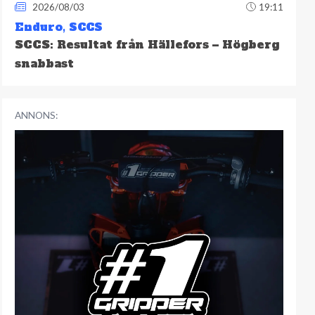
2026/08/03
19:11
Enduro
,
SCCS
SCCS: Resultat från Hällefors – Högberg
snabbast
ANNONS: