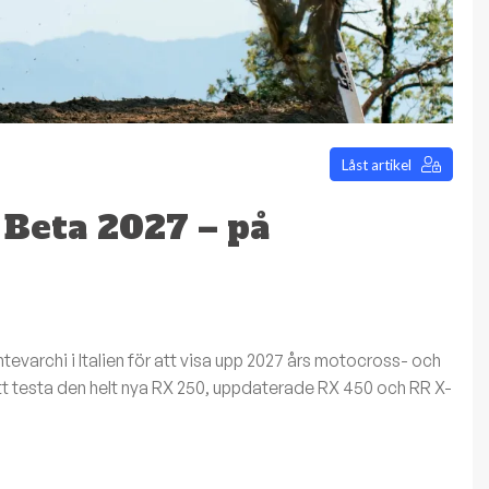
Låst artikel
 Beta 2027 – på
Montevarchi i Italien för att visa upp 2027 års motocross- och
att testa den helt nya RX 250, uppdaterade RX 450 och RR X-