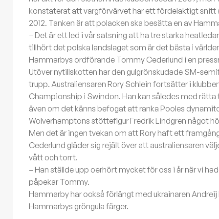
konstaterat att vargförvärvet har ett fördelaktigt snitt
2012. Tanken är att polacken ska besätta en av Hamma
– Det är ett led i vår satsning att ha tre starka heatle
tillhört det polska landslaget som är det bästa i världe
Hammarbys ordförande Tommy Cederlund i en pressr
Utöver nytillskotten har den gulgrönskudade SM-semifin
trupp. Australiensaren Rory Schlein fortsätter i klubb
Championship i Swindon. Han kan således med rätta titu
även om det känns befogat att ranka Pooles dynamitd
Wolverhamptons stöttefigur Fredrik Lindgren något hö
Men det är ingen tvekan om att Rory haft ett framgångs
Cederlund gläder sig rejält över att australiensaren välje
vått och torrt.
– Han ställde upp oerhört mycket för oss i år när vi ha
påpekar Tommy.
Hammarby har också förlängt med ukrainaren Andreij Ka
Hammarbys gröngula färger.