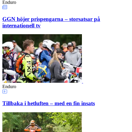
Enduro
GGN höjer prispengarna – storsatsar på
internationell tv
Enduro
Tillbaka i hetluften – med en fin insats