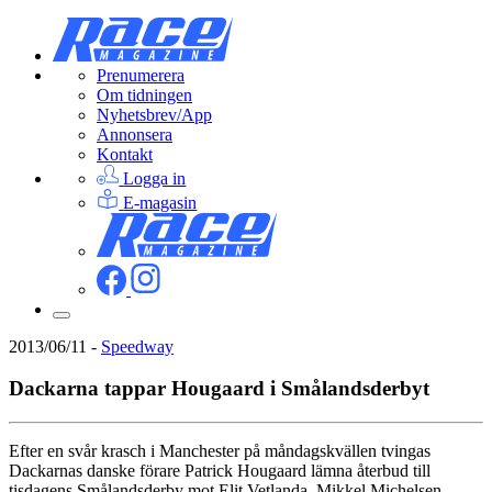
Prenumerera
Om tidningen
Nyhetsbrev/App
Annonsera
Kontakt
Logga in
E-magasin
2013/06/11
-
Speedway
Dackarna tappar Hougaard i Smålandsderbyt
Efter en svår krasch i Manchester på måndagskvällen tvingas
Dackarnas danske förare Patrick Hougaard lämna återbud till
tisdagens Smålandsderby mot Elit Vetlanda. Mikkel Michelsen