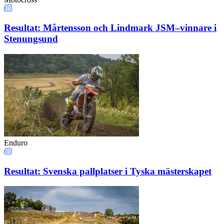
Resultat: Mårtensson och Lindmark JSM–vinnare i
Stenungsund
Enduro
Resultat: Svenska pallplatser i Tyska mästerskapet