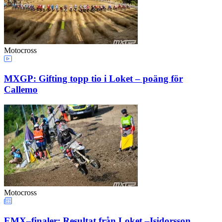
Motocross
MXGP: Gifting topp tio i Loket – poäng för
Callemo
Motocross
EMX–finaler: Resultat från Loket –Isidorsson