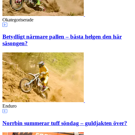
Okategoriserade
Betydligt närmare pallen – bästa helgen den här
säsongen?
Enduro
Norrbin summerar tuff söndag – guldjakten över?