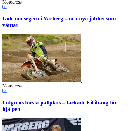
Motocross
Gole om segern i Varberg – och nya jobbet som
väntar
Motocross
Löfgrens första pallplats – tackade Fillibang för
hjälpen