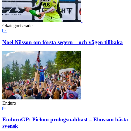
Okategoriserade
Noel Nilsson om första segern – och vägen tillbaka
Enduro
EnduroGP: Pichon prologsnabbast – Elowson bästa
svensk