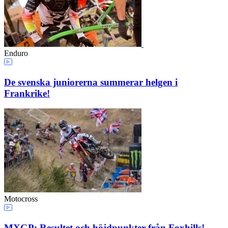
Enduro
De svenska juniorerna summerar helgen i
Frankrike!
Motocross
MXGP: Resultet och höjdpunkter från Foxhills!