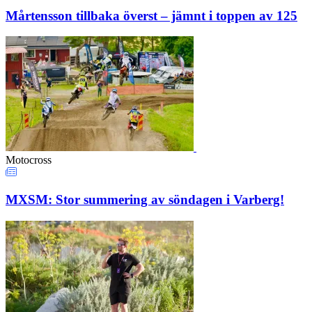
Mårtensson tillbaka överst – jämnt i toppen av 125
Motocross
MXSM: Stor summering av söndagen i Varberg!