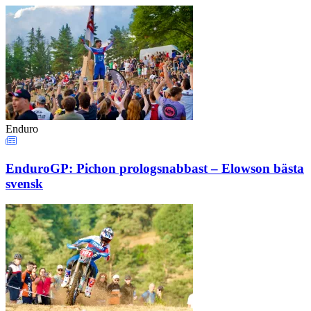
Enduro
EnduroGP: Pichon prologsnabbast – Elowson bästa
svensk