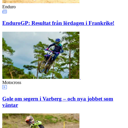
Enduro
EnduroGP: Resultat från lördagen i Frankrike!
Motocross
Gole om segern i Varberg – och nya jobbet som
väntar