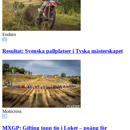
Enduro
Resultat: Svenska pallplatser i Tyska mästerskapet
Motocross
MXGP: Gifting topp tio i Loket – poäng för