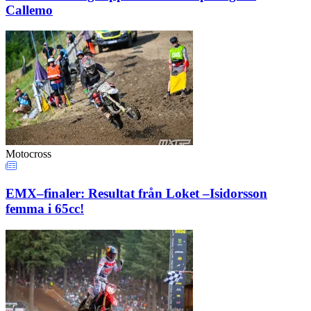
Callemo
Motocross
EMX–finaler: Resultat från Loket –Isidorsson
femma i 65cc!