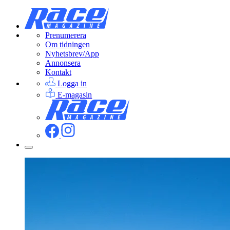
Prenumerera
Om tidningen
Nyhetsbrev/App
Annonsera
Kontakt
Logga in
E-magasin