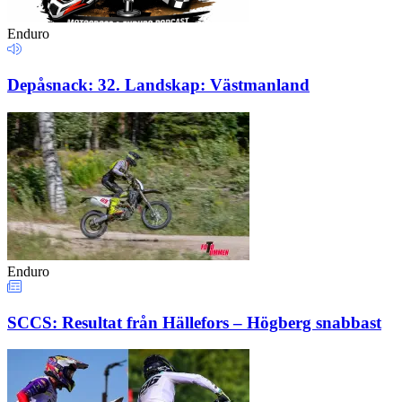
Enduro
Depåsnack: 32. Landskap: Västmanland
Enduro
SCCS: Resultat från Hällefors – Högberg snabbast