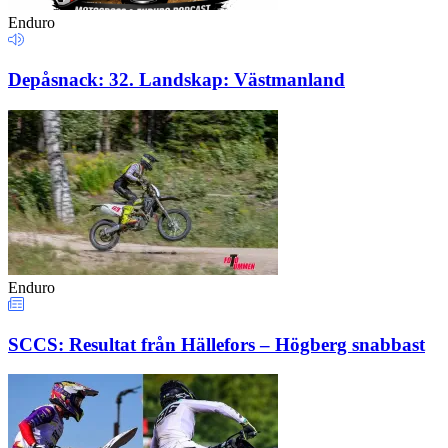
Enduro
Depåsnack: 32. Landskap: Västmanland
Enduro
SCCS: Resultat från Hällefors – Högberg snabbast