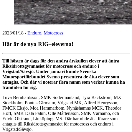
2023/01/18
-
Enduro
,
Motocross
Här är de nya RIG–eleverna!
Till hösten är dags för den andra årskullen elever att äntra
Riksidrottsgymnasiet för motocross och enduro i
Vrigstad/Sävsjö. Under januari kunde Svenska
Motorsportförbundet Svemo presentera de åtta elever som
antagits. Och där vi noterar flera namn som verkar kunna ha
framtiden för sig.
Tuva Bernhardsson, SMK Södermanland, Tyra Bäckström, MX
Stockholm, Pontus Girmalm, Vrigstad MK, Alfred Henrysson,
FMCK Eksjö, Moa Hammarbom, Nynäshamns MCK, Theodor
Hoff, SMK Dala Falun, Olle Mårtensson, SMK Värnamo, och
Edvin Olstrand, Linköpings MS. Där har ni de åtta förare som
antagits till Riksidrottsgymnasiet för motocross och enduro i
Vrigstad/Sävsjö.