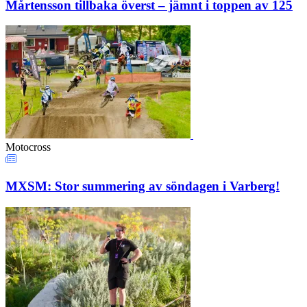
Mårtensson tillbaka överst – jämnt i toppen av 125
Motocross
MXSM: Stor summering av söndagen i Varberg!