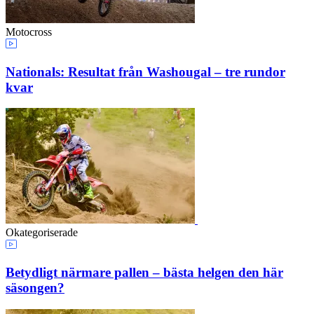
Motocross
Nationals: Resultat från Washougal – tre rundor
kvar
Okategoriserade
Betydligt närmare pallen – bästa helgen den här
säsongen?