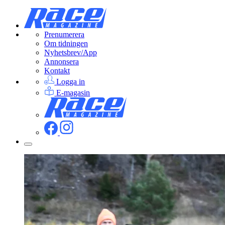
Prenumerera
Om tidningen
Nyhetsbrev/App
Annonsera
Kontakt
Logga in
E-magasin