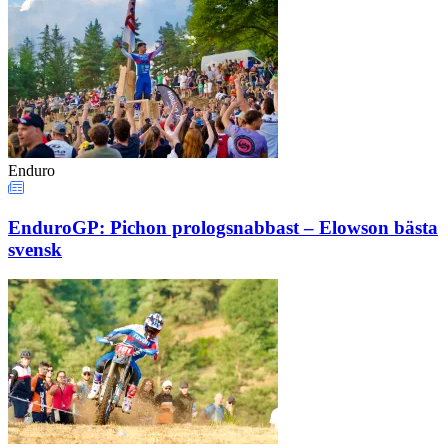
Enduro
EnduroGP: Pichon prologsnabbast – Elowson bästa
svensk