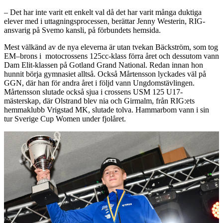
– Det har inte varit ett enkelt val då det har varit många duktiga
elever med i uttagningsprocessen, berättar Jenny Westerin, RIG-
ansvarig på Svemo kansli, på förbundets hemsida.
Mest välkänd av de nya eleverna är utan tvekan Bäckström, som tog
EM–brons i motocrossens 125cc-klass förra året och dessutom vann
Dam Elit-klassen på Gotland Grand National. Redan innan hon
hunnit börja gymnasiet alltså. Också Mårtensson lyckades väl på
GGN, där han för andra året i följd vann Ungdomstävlingen.
Mårtensson slutade också sjua i crossens USM 125 U17-
mästerskap, där Olstrand blev nia och Girmalm, från RIG:ets
hemmaklubb Vrigstad MK, slutade tolva. Hammarbom vann i sin
tur Sverige Cup Women under fjolåret.