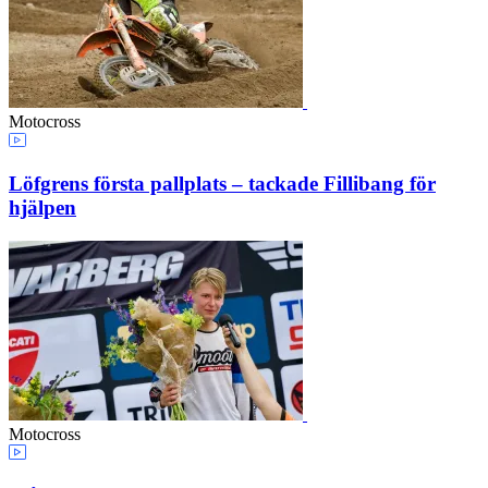
Motocross
Löfgrens första pallplats – tackade Fillibang för
hjälpen
Motocross