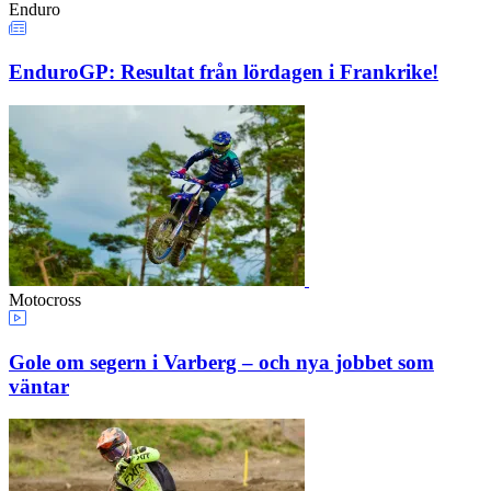
Enduro
EnduroGP: Resultat från lördagen i Frankrike!
Motocross
Gole om segern i Varberg – och nya jobbet som
väntar