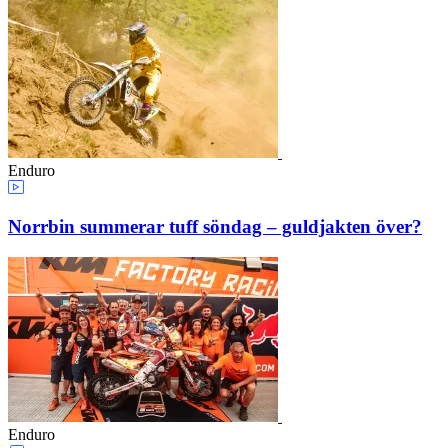
Enduro
Norrbin summerar tuff söndag – guldjakten över?
Enduro