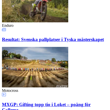
Enduro
Resultat: Svenska pallplatser i Tyska mästerskapet
Motocross
MXGP: Gifting topp tio i Loket – poäng för
Callemo