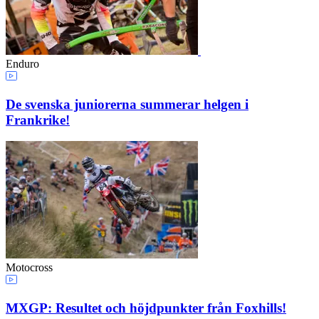
Enduro
De svenska juniorerna summerar helgen i
Frankrike!
Motocross
MXGP: Resultet och höjdpunkter från Foxhills!