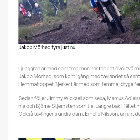
Jakob Mörhed fyra just nu.
Ljunggren är med som trea men har tappat över två minu
Jakob Mörhed, som kom igång med tävlandet så sent so
Hemmahoppet Bjerkert är med som femma, dryga fe
Sedan följer Jimmy Wicksell som sexa, Marcus Adiel
nia och Björne Stjernsten som tia. Längre bak i fältet
Också tävlingens andra dam, Emelie Nilsson, är runt d