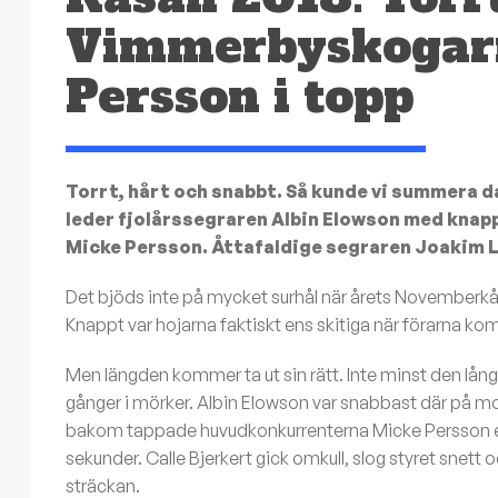
Vimmerbyskogarn
Persson i topp
Torrt, hårt och snabbt. Så kunde vi summera 
leder fjolårssegraren Albin Elowson med knap
Micke Persson. Åttafaldige segraren Joakim Lju
Det bjöds inte på mycket surhål när årets Novemberkåsa 
Knappt var hojarna faktiskt ens skitiga när förarna kom
Men längden kommer ta ut sin rätt. Inte minst den långa
gånger i mörker. Albin Elowson var snabbast där på mo
bakom tappade huvudkonkurrenterna Micke Persson en 
sekunder. Calle Bjerkert gick omkull, slog styret snet
sträckan.