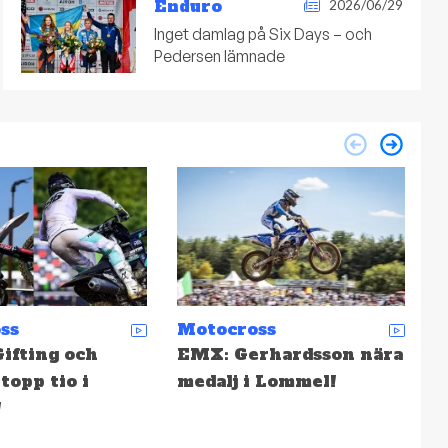
Enduro
2026/06/29
Inget damlag på Six Days – och
Pedersen lämnade
ss
Enduro
M
rhardsson nära
Depåsnack: 31. Torsk på
S
 Lommel!
Tallinn
f