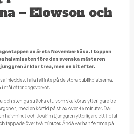
a – Elowson och
dagsetappen av årets Novemberkåsa. I toppen
pa halvminuten före den svenska mästaren
nggren är klar trea, men en bit efter.
inleddes. I alla fall inte på de stora publikplatserna.
 i mål efter dagsvarvet.
 och steniga sträcka ett, som ska köras ytterligare tre
rgonen, med en körtid på strax över 45 minuter. Där
halvminut och Joakim Ljunggren ytterligare ett tiotal
t och tappade över två minuter. Ändå var han femma på