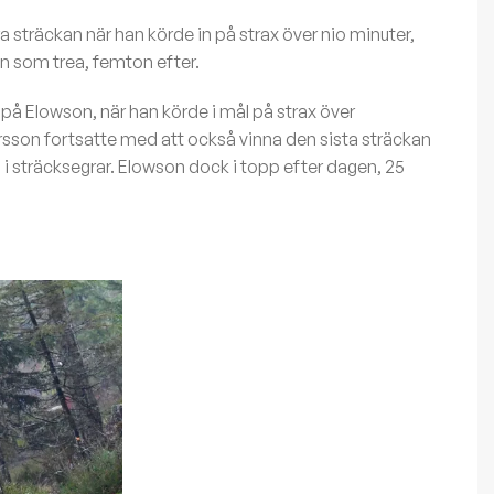
 sträckan när han körde in på strax över nio minuter,
 som trea, femton efter.
på Elowson, när han körde i mål på strax över
sson fortsatte med att också vinna den sista sträckan
 i sträcksegrar. Elowson dock i topp efter dagen, 25