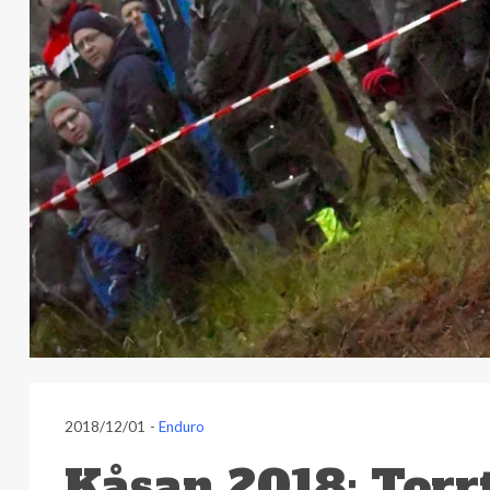
2018/12/01
-
Enduro
Kåsan 2018: Torrt