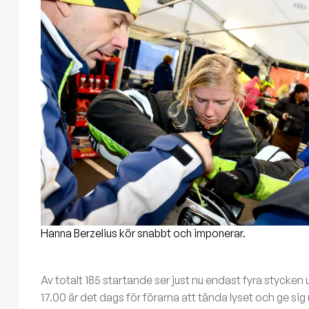
Hanna Berzelius kör snabbt och imponerar.
Av totalt 185 startande ser just nu endast fyra stycken
17.00 är det dags för förarna att tända lyset och ge si