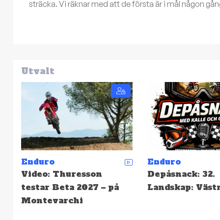
sträcka. Vi räknar med att de första är i mål någon gån
Utvalt
Enduro
Enduro
Depåsnack: 32.
SCCS: Resultat 
Landskap: Västmanland
Hällefors – Hög
snabbast