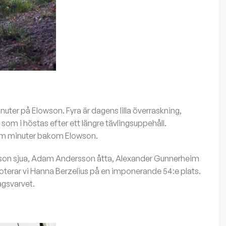
ter på Elowson. Fyra är dagens lilla överraskning,
m i höstas efter ett längre tävlingsuppehåll.
m minuter bakom Elowson.
sson sjua, Adam Andersson åtta, Alexander Gunnerheim
 noterar vi Hanna Berzelius på en imponerande 54:e plats.
agsvarvet.