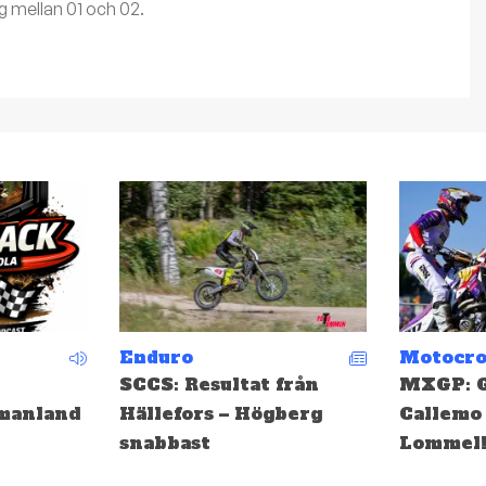
g mellan 01 och 02.
Motocross
Motocro
från
MXGP: Gifting och
EMX: Ge
berg
Callemo topp tio i
medalj i
Lommel!