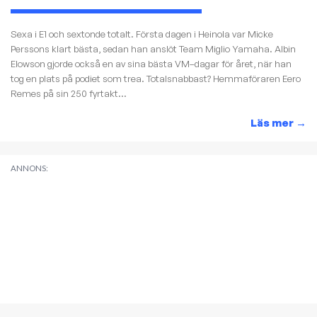
Sexa i E1 och sextonde totalt. Första dagen i Heinola var Micke
Perssons klart bästa, sedan han anslöt Team Miglio Yamaha. Albin
Elowson gjorde också en av sina bästa VM–dagar för året, när han
tog en plats på podiet som trea. Totalsnabbast? Hemmaföraren Eero
Remes på sin 250 fyrtakt...
Läs mer
→
ANNONS: