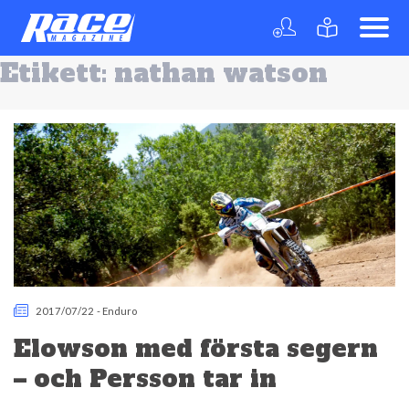
Etikett:
nathan watson
2017/07/22
-
Enduro
Elowson med första segern
– och Persson tar in