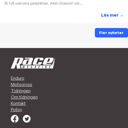
åt två svenska pallplatser. Albin Elowson var...
Läs mer
→
Fler nyheter
Enduro
Motocross
Tidningen
Om tidningen
Kontakt
Policy