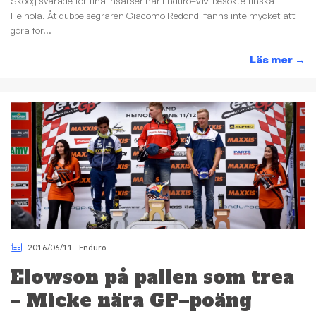
Skoog svarade för fina insatser när Enduro–VM besökte finska
Heinola. Åt dubbelsegraren Giacomo Redondi fanns inte mycket att
göra för...
Läs mer
→
2016/06/11
-
Enduro
Elowson på pallen som trea
– Micke nära GP–poäng