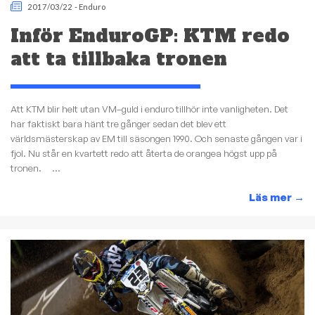
2017/03/22
-
Enduro
Inför EnduroGP: KTM redo
att ta tillbaka tronen
Att KTM blir helt utan VM–guld i enduro tillhör inte vanligheten. Det
har faktiskt bara hänt tre gånger sedan det blev ett
världsmästerskap av EM till säsongen 1990. Och senaste gången var i
fjol. Nu står en kvartett redo att återta de orangea högst upp på
tronen. ...
Läs mer
→