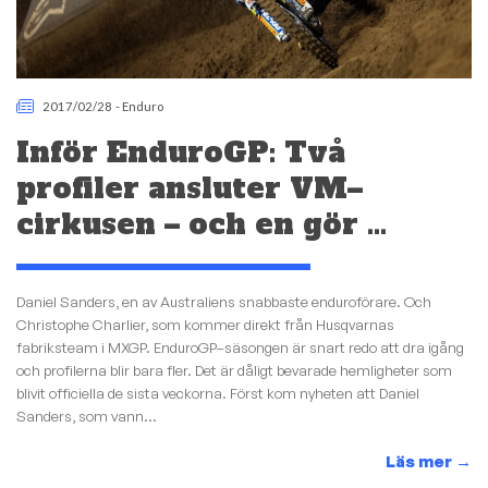
2017/02/28
-
Enduro
Inför EnduroGP: Två
profiler ansluter VM–
cirkusen – och en gör …
Daniel Sanders, en av Australiens snabbaste enduroförare. Och
Christophe Charlier, som kommer direkt från Husqvarnas
fabriksteam i MXGP. EnduroGP–säsongen är snart redo att dra igång
och profilerna blir bara fler. Det är dåligt bevarade hemligheter som
blivit officiella de sista veckorna. Först kom nyheten att Daniel
Sanders, som vann...
Läs mer
→