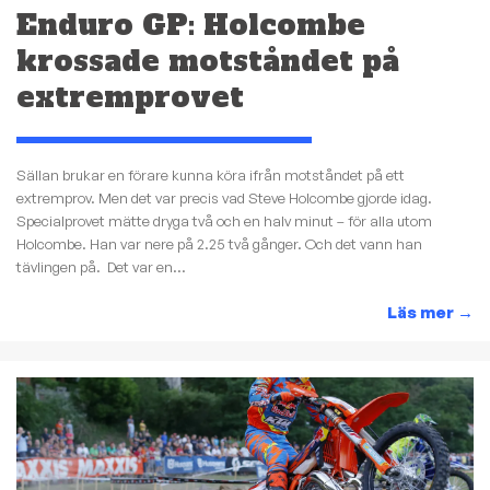
Enduro GP: Holcombe
krossade motståndet på
extremprovet
Sällan brukar en förare kunna köra ifrån motståndet på ett
extremprov. Men det var precis vad Steve Holcombe gjorde idag.
Specialprovet mätte dryga två och en halv minut – för alla utom
Holcombe. Han var nere på 2.25 två gånger. Och det vann han
tävlingen på. Det var en...
Läs mer
→