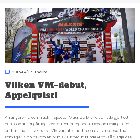
2016/04/17
-
Enduro
Vilken VM–debut,
Appelqvist!
Arrangörerna och Track Inspector Maurizio Micheluz hade gjort ett
hästjobb under gårdagskvällen och morgonen. Dagens tävling i den
andra rundan av Enduro–VM var inte i närheten av lika kaosartad
som i går. Och bakom en brittisk succéduo kunde vi också glädja oss