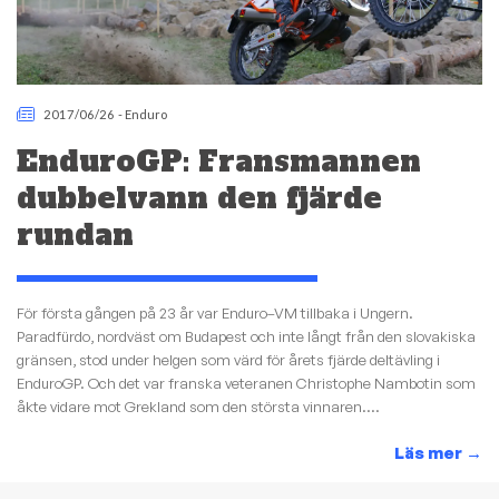
2017/06/26
-
Enduro
EnduroGP: Fransmannen
dubbelvann den fjärde
rundan
För första gången på 23 år var Enduro–VM tillbaka i Ungern.
Paradfürdo, nordväst om Budapest och inte långt från den slovakiska
gränsen, stod under helgen som värd för årets fjärde deltävling i
EnduroGP. Och det var franska veteranen Christophe Nambotin som
åkte vidare mot Grekland som den största vinnaren....
Läs mer
→