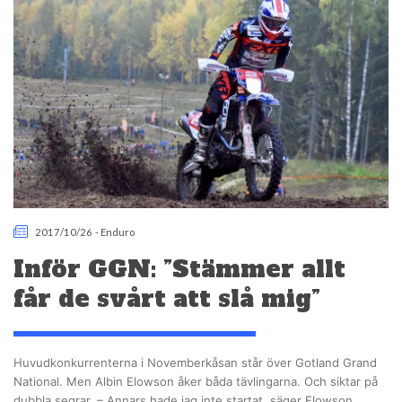
2017/10/26
-
Enduro
Inför GGN: ”Stämmer allt
får de svårt att slå mig”
Huvudkonkurrenterna i Novemberkåsan står över Gotland Grand
National. Men Albin Elowson åker båda tävlingarna. Och siktar på
dubbla segrar. – Annars hade jag inte startat, säger Elowson.