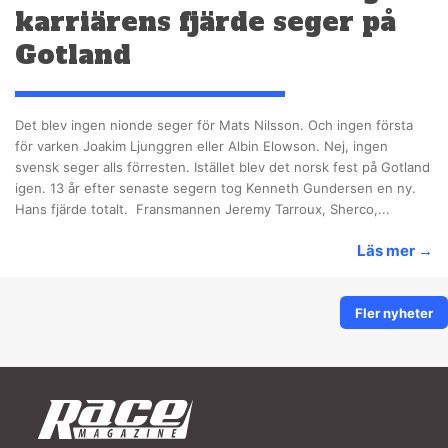
karriärens fjärde seger på
Gotland
Det blev ingen nionde seger för Mats Nilsson. Och ingen första
för varken Joakim Ljunggren eller Albin Elowson. Nej, ingen
svensk seger alls förresten. Istället blev det norsk fest på Gotland
igen. 13 år efter senaste segern tog Kenneth Gundersen en ny.
Hans fjärde totalt. Fransmannen Jeremy Tarroux, Sherco,...
Läs mer
→
Fler nyheter