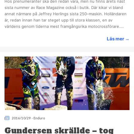
Hos prenumeranter ska den redan vara, men nu finns årets näst
sista nummer av Race Magazine också i butik. Där kikar vi bland
annat närmare på Jeffrey Herlings sista 250–maskin. Holländaren
är, redan innan han tar steget upp till stora klassen, en av
världens genom tiderna mest framgångsrika motocrossförare....
Läs mer
→
2016/10/29
-
Enduro
Gundersen skrällde – tog