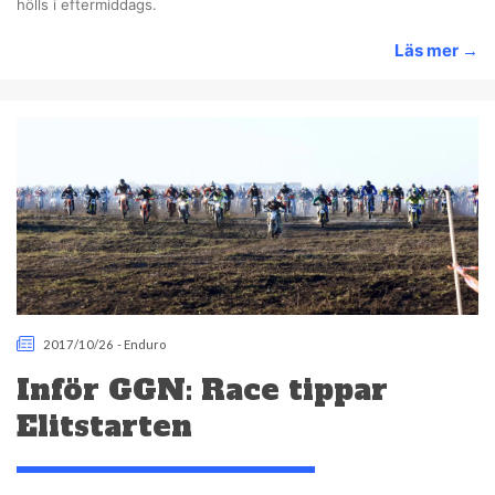
hölls i eftermiddags.
Läs mer
→
2017/10/26
-
Enduro
Inför GGN: Race tippar
Elitstarten