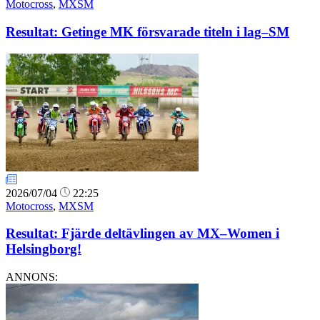
Motocross
,
MXSM
Resultat: Getinge MK försvarade titeln i lag–SM
2026/07/04
22:25
Motocross
,
MXSM
Resultat: Fjärde deltävlingen av MX–Women i
Helsingborg!
ANNONS: