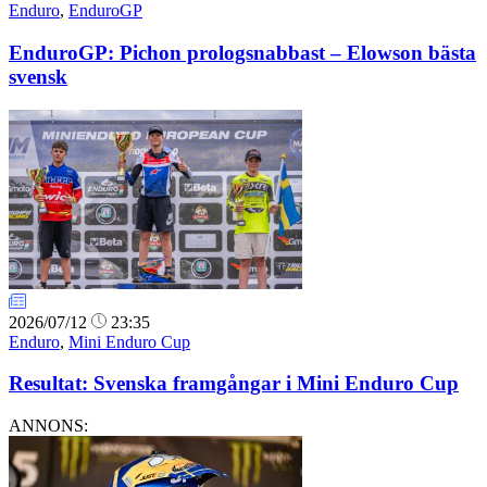
Enduro
,
EnduroGP
EnduroGP: Pichon prologsnabbast – Elowson bästa
svensk
2026/07/12
23:35
Enduro
,
Mini Enduro Cup
Resultat: Svenska framgångar i Mini Enduro Cup
ANNONS: