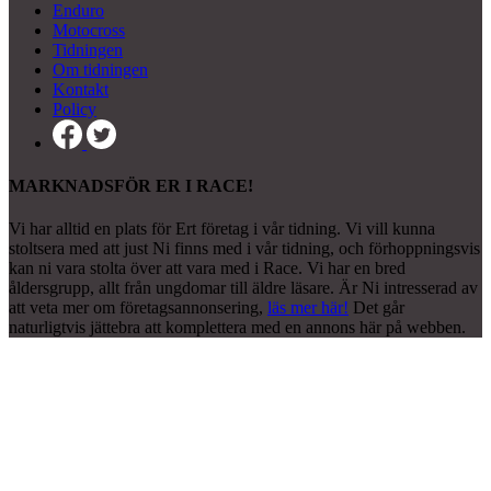
Enduro
Motocross
Tidningen
Om tidningen
Kontakt
Policy
MARKNADSFÖR ER I RACE!
Vi har alltid en plats för Ert företag i vår tidning. Vi vill kunna
stoltsera med att just Ni finns med i vår tidning, och förhoppningsvis
kan ni vara stolta över att vara med i Race. Vi har en bred
åldersgrupp, allt från ungdomar till äldre läsare. Är Ni intresserad av
att veta mer om företagsannonsering,
läs mer här!
Det går
naturligtvis jättebra att komplettera med en annons här på webben.