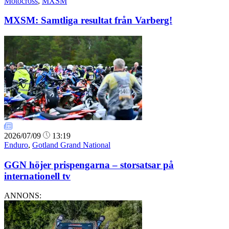
Motocross
,
MXSM
MXSM: Samtliga resultat från Varberg!
2026/07/09
13:19
Enduro
,
Gotland Grand National
GGN höjer prispengarna – storsatsar på
internationell tv
ANNONS: