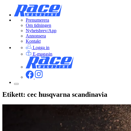
Prenumerera
Om tidningen
Nyhetsbrev/App
Annonsera
Kontakt
Logga in
E-magasin
Etikett:
cec husqvarna scandinavia