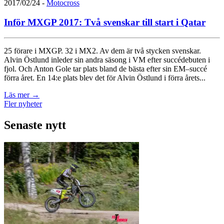
2017/02/24
-
Motocross
Inför MXGP 2017: Två svenskar till start i Qatar
25 förare i MXGP. 32 i MX2. Av dem är två stycken svenskar.
Alvin Östlund inleder sin andra säsong i VM efter succédebuten i
fjol. Och Anton Gole tar plats bland de bästa efter sin EM–succé
förra året. En 14:e plats blev det för Alvin Östlund i förra årets...
Läs mer
→
Fler nyheter
Senaste nytt