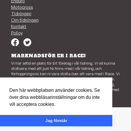
Enduro
Motocross
Tidningen
Om tidningen
Kontakt
Policy
MARKNADSFÖR ER I RACE!
Vi har alltid en plats för Ert företag i vår tidning. Vi vill kunna
stoltsera med att just Ni finns med i vår tidning, och
förhoppningsvis kan ni vara stolta över att vara med i Race. Vi
har en bred åldersgrupp, allt från ungdomar till äldre läsare.
Är Ni intresserad av att veta mer om företagsannonsering,
läs mer här!
Det går naturligtvis jättebra att komplettera med
Den här webbplatsen använder cookies. Se
en annons här på webben.
över dina webbläsarinställningar om du inte
vill acceptera cookies.
Jag förstår