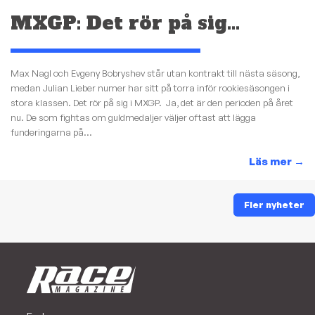
MXGP: Det rör på sig…
Max Nagl och Evgeny Bobryshev står utan kontrakt till nästa säsong,
medan Julian Lieber numer har sitt på torra inför rookiesäsongen i
stora klassen. Det rör på sig i MXGP. Ja, det är den perioden på året
nu. De som fightas om guldmedaljer väljer oftast att lägga
funderingarna på...
Läs mer
→
Fler nyheter