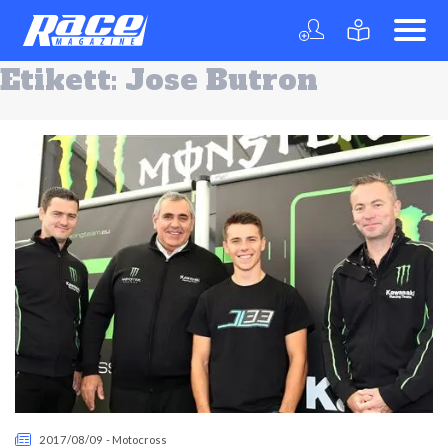
Etikett:
Jose Butron
2017/08/09
-
Motocross