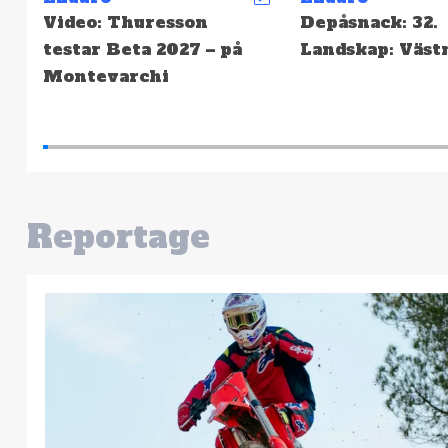
Depåsnack: 32.
SCCS: Resultat 
Landskap: Västmanland
Hällefors – Hög
snabbast
Reportage