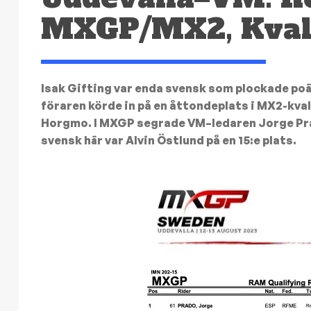
MXGP/MX2, Kval
Isak Gifting var enda svensk som plockade po
föraren körde in på en åttondeplats i MX2-kval
Horgmo. I MXGP segrade VM–ledaren Jorge Prado
svensk här var Alvin Östlund på en 15:e plats.