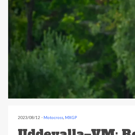
2023/08/12
-
Motocross
,
MXGP
Uddevalla–VM: Re