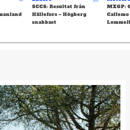
från
MXGP: Gifting och
EMX: Ge
berg
Callemo topp tio i
medalj i
Lommel!