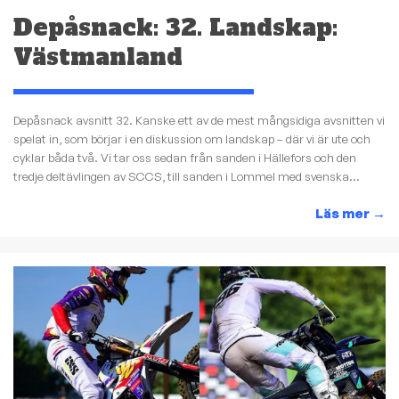
Depåsnack: 32. Landskap:
Västmanland
Depåsnack avsnitt 32. Kanske ett av de mest mångsidiga avsnitten vi
spelat in, som börjar i en diskussion om landskap – där vi är ute och
cyklar båda två. Vi tar oss sedan från sanden i Hällefors och den
tredje deltävlingen av SCCS, till sanden i Lommel med svenska...
Läs mer
→