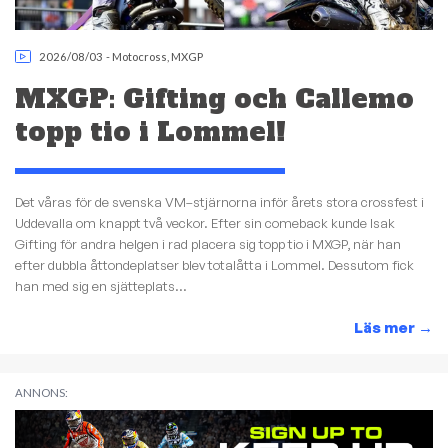
2026/08/03
-
Motocross
,
MXGP
MXGP: Gifting och Callemo
topp tio i Lommel!
Det våras för de svenska VM–stjärnorna inför årets stora crossfest i
Uddevalla om knappt två veckor. Efter sin comeback kunde Isak
Gifting för andra helgen i rad placera sig topp tio i MXGP, när han
efter dubbla åttondeplatser blev totalåtta i Lommel. Dessutom fick
han med sig en sjätteplats...
Läs mer
→
ANNONS: