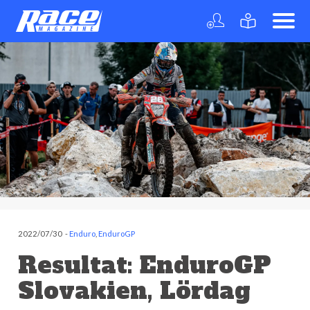
2022/07/30
-
Enduro
,
EnduroGP
Resultat: EnduroGP
Slovakien, Lördag