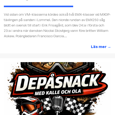
Vid sidan om VM–klasserna kördes också två EMX–klasser vid MXGP-
tävlingen på sanden i Lommel. Den nionde rundan av EMX250 såg
blott en svensk till start i Erik Frisagård, som blev 24:a i första och
23:a i andra när dansken Nicolai Skovbjerg vann före britten William
Askew. Poängledaren Francisco Garcia...
Läs mer
→