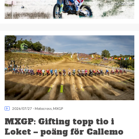
2026/07/27
-
Motocross
,
MXGP
MXGP: Gifting topp tio i
Loket – poäng för Callemo