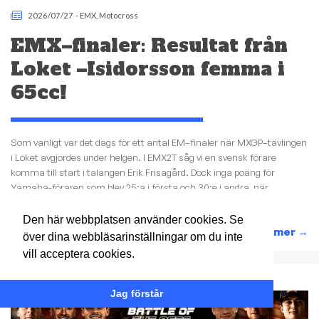
2026/07/27
-
EMX
,
Motocross
EMX–finaler: Resultat från
Loket –Isidorsson femma i
65cc!
Som vanligt var det dags för ett antal EM–finaler när MXGP–tävlingen
i Loket avgjordes under helgen. I EMX2T såg vi en svensk förare
komma till start i talangen Erik Frisagård. Dock inga poäng för
Yamaha-föraren som blev 25:a i första och 30:e i andra, när
hemmaföraren Vaclav Kovar tog...
Den här webbplatsen använder cookies. Se
Läs mer
→
över dina webbläsarinställningar om du inte
vill acceptera cookies.
ANNONS:
Jag förstår