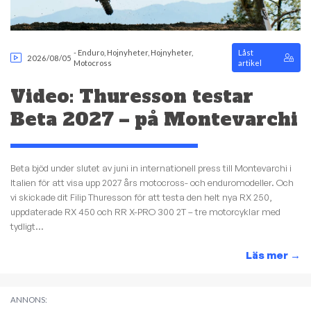
-
Enduro
,
Hojnyheter
,
Hojnyheter
,
Låst
2026/08/05
Motocross
artikel
Video: Thuresson testar
Beta 2027 – på Montevarchi
Beta bjöd under slutet av juni in internationell press till Montevarchi i
Italien för att visa upp 2027 års motocross- och enduromodeller. Och
vi skickade dit Filip Thuresson för att testa den helt nya RX 250,
uppdaterade RX 450 och RR X-PRO 300 2T – tre motorcyklar med
tydligt...
Läs mer
→
ANNONS: