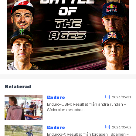
Relaterad
Enduro
2026/05/31
Enduro–USM: Resultat från andra rundan –
Söderblom snabbast
Enduro
2026/05/02
EnduroGP: Resultat från lördagen i Spanien –