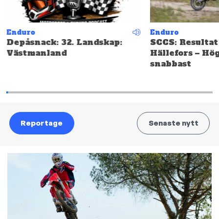
Enduro
Enduro
Depåsnack: 32. Landskap:
SCCS: Resultat
Västmanland
Hällefors – Hö
snabbast
Reportage
Senaste nytt