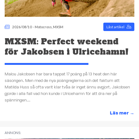
2026/08/10
-
Motocross
,
MXSM
Låst artikel
MXSM: Perfect weekend
för Jakobsen i Ulricehamn!
Malou Jakobsen har bara tappat 17 poäng på 13 heat den här
säsongen. Men med de nya poängreglerna och det faktum att
Matilda Huss så ofta varit klar tvåa är inget ännu avgjort. Jakobsen
gjorde i alla fall vad hon kunde i Ulricehamn för att dra ner på
spänningen...
Läs mer
→
ANNONS: