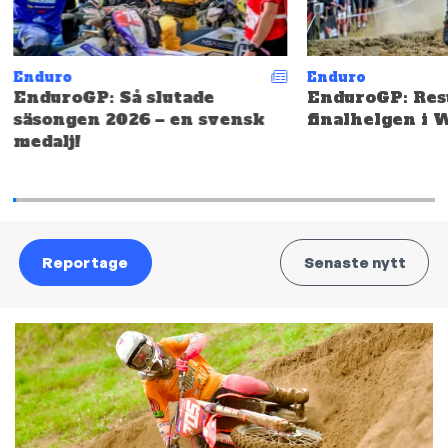
Enduro
Enduro
EnduroGP: Så slutade
EnduroGP: Resu
säsongen 2026 – en svensk
finalhelgen i 
medalj!
Reportage
Senaste nytt