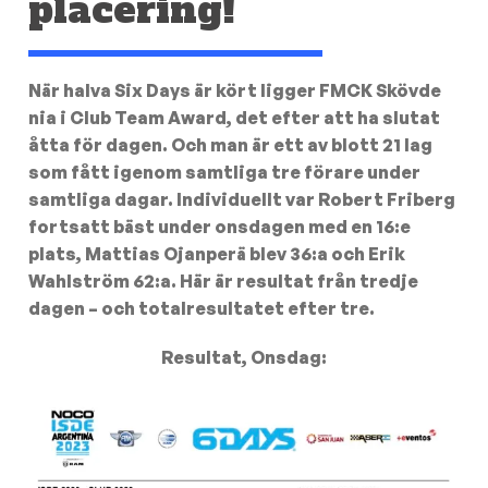
placering!
När halva Six Days är kört ligger FMCK Skövde
nia i Club Team Award, det efter att ha slutat
åtta för dagen. Och man är ett av blott 21 lag
som fått igenom samtliga tre förare under
samtliga dagar. Individuellt var Robert Friberg
fortsatt bäst under onsdagen med en 16:e
plats, Mattias Ojanperä blev 36:a och Erik
Wahlström 62:a. Här är resultat från tredje
dagen – och totalresultatet efter tre.
Resultat, Onsdag: