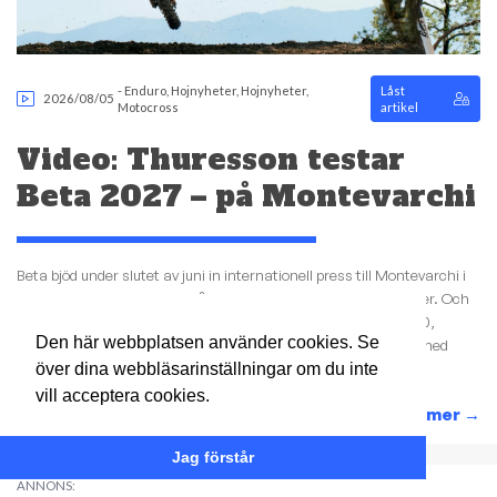
-
Enduro
,
Hojnyheter
,
Hojnyheter
,
Låst
2026/08/05
Motocross
artikel
Video: Thuresson testar
Beta 2027 – på Montevarchi
Beta bjöd under slutet av juni in internationell press till Montevarchi i
Italien för att visa upp 2027 års motocross- och enduromodeller. Och
vi skickade dit Filip Thuresson för att testa den helt nya RX 250,
Den här webbplatsen använder cookies. Se
uppdaterade RX 450 och RR X-PRO 300 2T – tre motorcyklar med
över dina webbläsarinställningar om du inte
tydligt...
vill acceptera cookies.
Läs mer
→
Jag förstår
ANNONS: