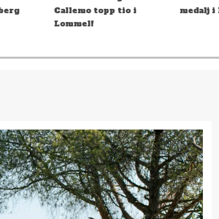
berg
Callemo topp tio i
medalj i
Lommel!