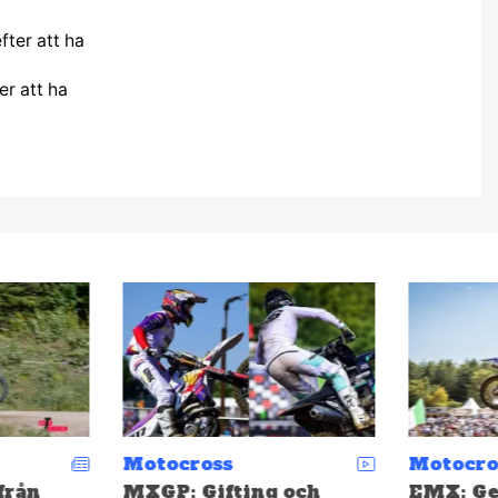
er att ha
Motocross
Motocro
från
MXGP: Gifting och
EMX: Ge