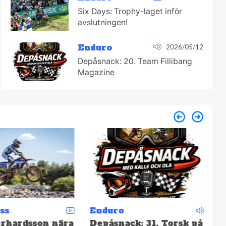
Six Days: Trophy-laget inför
avslutningen!
Enduro
2026/05/12
Depåsnack: 20. Team Fillibang
Magazine
ss
Enduro
M
rhardsson nära
Depåsnack: 31. Torsk på
S