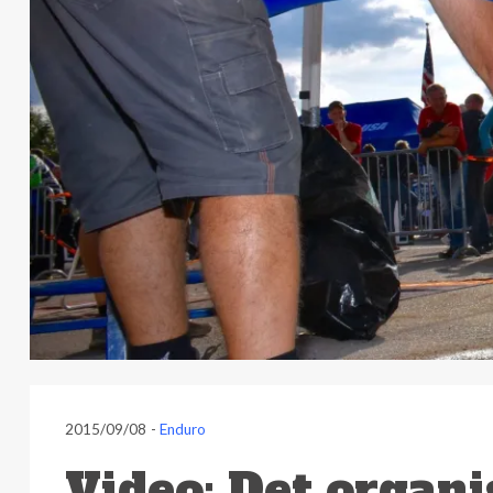
2015/09/08
-
Enduro
Video: Det organi