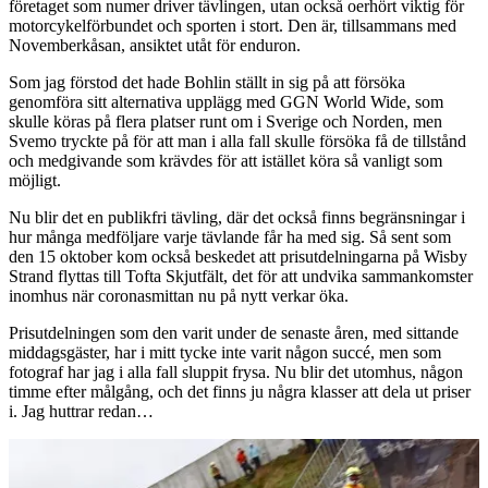
företaget som numer driver tävlingen, utan också oerhört viktig för
motorcykelförbundet och sporten i stort. Den är, tillsammans med
Novemberkåsan, ansiktet utåt för enduron.
Som jag förstod det hade Bohlin ställt in sig på att försöka
genomföra sitt alternativa upplägg med GGN World Wide, som
skulle köras på flera platser runt om i Sverige och Norden, men
Svemo tryckte på för att man i alla fall skulle försöka få de tillstånd
och medgivande som krävdes för att istället köra så vanligt som
möjligt.
Nu blir det en publikfri tävling, där det också finns begränsningar i
hur många medföljare varje tävlande får ha med sig. Så sent som
den 15 oktober kom också beskedet att prisutdelningarna på Wisby
Strand flyttas till Tofta Skjutfält, det för att undvika sammankomster
inomhus när coronasmittan nu på nytt verkar öka.
Prisutdelningen som den varit under de senaste åren, med sittande
middagsgäster, har i mitt tycke inte varit någon succé, men som
fotograf har jag i alla fall sluppit frysa. Nu blir det utomhus, någon
timme efter målgång, och det finns ju några klasser att dela ut priser
i. Jag huttrar redan…