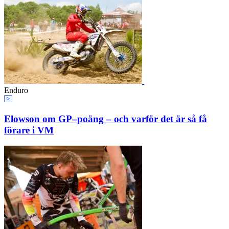
Enduro
Elowson om GP–poäng – och varför det är så få
förare i VM