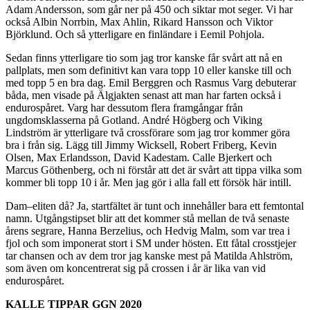
Adam Andersson, som går ner på 450 och siktar mot seger. Vi har
också Albin Norrbin, Max Ahlin, Rikard Hansson och Viktor
Björklund. Och så ytterligare en finländare i Eemil Pohjola.
Sedan finns ytterligare tio som jag tror kanske får svårt att nå en
pallplats, men som definitivt kan vara topp 10 eller kanske till och
med topp 5 en bra dag. Emil Berggren och Rasmus Varg debuterar
båda, men visade på Älgjakten senast att man har farten också i
endurospåret. Varg har dessutom flera framgångar från
ungdomsklasserna på Gotland. André Högberg och Viking
Lindström är ytterligare två crossförare som jag tror kommer göra
bra i från sig. Lägg till Jimmy Wicksell, Robert Friberg, Kevin
Olsen, Max Erlandsson, David Kadestam. Calle Bjerkert och
Marcus Göthenberg, och ni förstår att det är svårt att tippa vilka som
kommer bli topp 10 i år. Men jag gör i alla fall ett försök här intill.
Dam–eliten då? Ja, startfältet är tunt och innehåller bara ett femtontal
namn. Utgångstipset blir att det kommer stå mellan de två senaste
årens segrare, Hanna Berzelius, och Hedvig Malm, som var trea i
fjol och som imponerat stort i SM under hösten. Ett fåtal crosstjejer
tar chansen och av dem tror jag kanske mest på Matilda Ahlström,
som även om koncentrerat sig på crossen i år är lika van vid
endurospåret.
KALLE TIPPAR GGN 2020