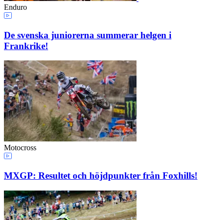
Enduro
De svenska juniorerna summerar helgen i
Frankrike!
Motocross
MXGP: Resultet och höjdpunkter från Foxhills!