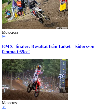
Motocross
EMX–finaler: Resultat från Loket –Isidorsson
femma i 65cc!
Motocross