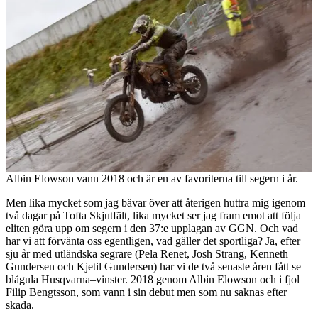
Albin Elowson vann 2018 och är en av favoriterna till segern i år.
Men lika mycket som jag bävar över att återigen huttra mig igenom
två dagar på Tofta Skjutfält, lika mycket ser jag fram emot att följa
eliten göra upp om segern i den 37:e upplagan av GGN. Och vad
har vi att förvänta oss egentligen, vad gäller det sportliga? Ja, efter
sju år med utländska segrare (Pela Renet, Josh Strang, Kenneth
Gundersen och Kjetil Gundersen) har vi de två senaste åren fått se
blågula Husqvarna–vinster. 2018 genom Albin Elowson och i fjol
Filip Bengtsson, som vann i sin debut men som nu saknas efter
skada.