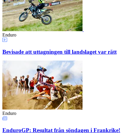
Enduro
Bevisade att uttagningen till landslaget var rätt
Enduro
EnduroGP: Resultat från söndagen i Frankrike!