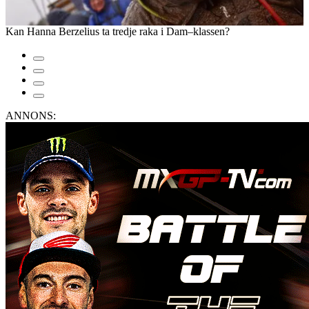
Kan Hanna Berzelius ta tredje raka i Dam–klassen?
ANNONS: