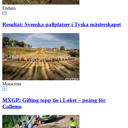
Enduro
Resultat: Svenska pallplatser i Tyska mästerskapet
Motocross
MXGP: Gifting topp tio i Loket – poäng för
Callemo