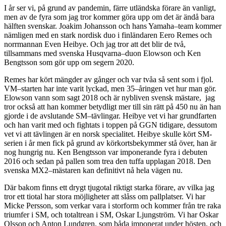
I år ser vi, på grund av pandemin, färre utländska förare än vanligt,
men av de fyra som jag tror kommer göra upp om det är ändå bara
hälften svenskar. Joakim Johansson och hans Yamaha–team kommer
nämligen med en stark nordisk duo i finländaren Eero Remes och
norrmannan Even Heibye. Och jag tror att det blir de två,
tillsammans med svenska Husqvarna–duon Elowson och Ken
Bengtsson som gör upp om segern 2020.
Remes har kört mängder av gånger och var tvåa så sent som i fjol.
VM–starten har inte varit lyckad, men 35–åringen vet hur man gör.
Elowson vann som sagt 2018 och är nybliven svensk mästare, jag
tror också att han kommer betydligt mer till sin rätt på 450 nu än han
gjorde i de avslutande SM–tävlingar. Heibye vet vi har grundfarten
och han varit med och fightats i toppen på GGN tidigare, dessutom
vet vi att tävlingen är en norsk specialitet. Heibye skulle kört SM-
serien i år men fick på grund av körkortsbekymmer stå över, han är
nog hungrig nu. Ken Bengtsson var imponerande fyra i debuten
2016 och sedan på pallen som trea den tuffa upplagan 2018. Den
svenska MX2–mästaren kan definitivt nå hela vägen nu.
Där bakom finns ett drygt tjugotal riktigt starka förare, av vilka jag
tror ett tiotal har stora möjligheter att slåss om pallplatser. Vi har
Micke Persson, som verkar vara i storform och kommer från tre raka
triumfer i SM, och totaltrean i SM, Oskar Ljungström. Vi har Oskar
Olsson och Anton Lundgren, som båda imponerat under hösten, och