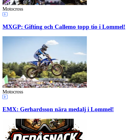
Motocross
MXGP: Gifting och Callemo topp tio i Lommel!
Motocross
EMX: Gerhardsson nära medalj i Lommel!