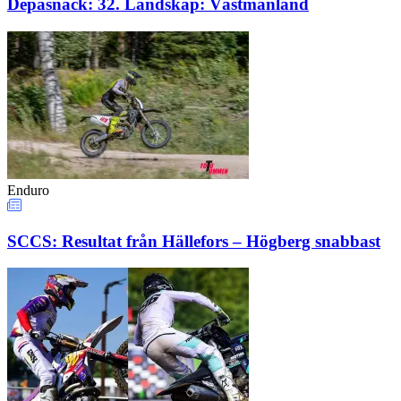
Depåsnack: 32. Landskap: Västmanland
Enduro
SCCS: Resultat från Hällefors – Högberg snabbast