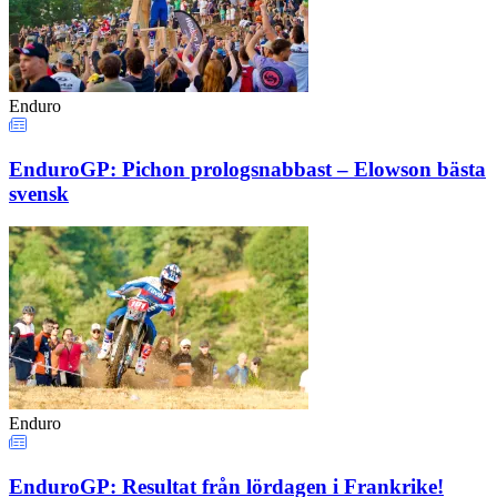
Enduro
EnduroGP: Pichon prologsnabbast – Elowson bästa
svensk
Enduro
EnduroGP: Resultat från lördagen i Frankrike!