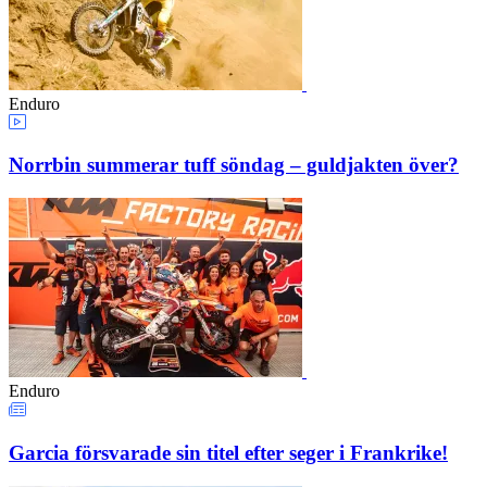
Enduro
Norrbin summerar tuff söndag – guldjakten över?
Enduro
Garcia försvarade sin titel efter seger i Frankrike!