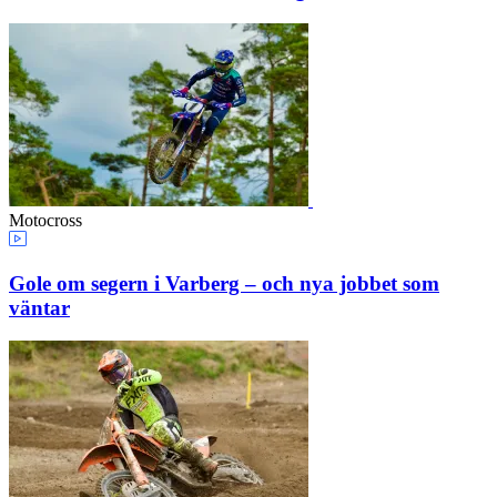
Motocross
Gole om segern i Varberg – och nya jobbet som
väntar