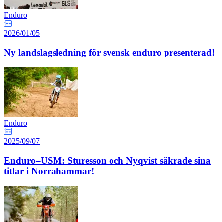
Enduro
2026/01/05
Ny landslagsledning för svensk enduro presenterad!
Enduro
2025/09/07
Enduro–USM: Sturesson och Nyqvist säkrade sina
titlar i Norrahammar!