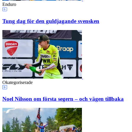
Enduro
Tung dag för den guldjagande svensken
Okategoriserade
Noel Nilsson om första segern – och vägen tillbaka