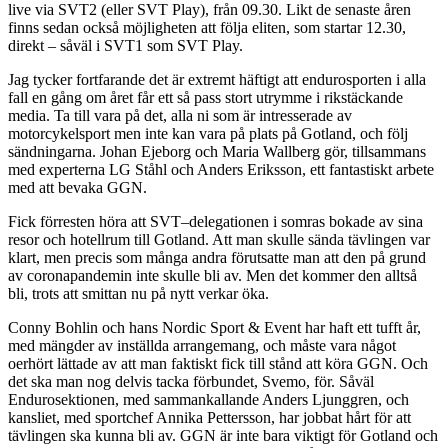
live via SVT2 (eller SVT Play), från 09.30. Likt de senaste åren
finns sedan också möjligheten att följa eliten, som startar 12.30,
direkt – såväl i SVT1 som SVT Play.
Jag tycker fortfarande det är extremt häftigt att endurosporten i alla
fall en gång om året får ett så pass stort utrymme i rikstäckande
media. Ta till vara på det, alla ni som är intresserade av
motorcykelsport men inte kan vara på plats på Gotland, och följ
sändningarna. Johan Ejeborg och Maria Wallberg gör, tillsammans
med experterna LG Ståhl och Anders Eriksson, ett fantastiskt arbete
med att bevaka GGN.
Fick förresten höra att SVT–delegationen i somras bokade av sina
resor och hotellrum till Gotland. Att man skulle sända tävlingen var
klart, men precis som många andra förutsatte man att den på grund
av coronapandemin inte skulle bli av. Men det kommer den alltså
bli, trots att smittan nu på nytt verkar öka.
Conny Bohlin och hans Nordic Sport & Event har haft ett tufft år,
med mängder av inställda arrangemang, och måste vara något
oerhört lättade av att man faktiskt fick till stånd att köra GGN. Och
det ska man nog delvis tacka förbundet, Svemo, för. Såväl
Endurosektionen, med sammankallande Anders Ljunggren, och
kansliet, med sportchef Annika Pettersson, har jobbat hårt för att
tävlingen ska kunna bli av. GGN är inte bara viktigt för Gotland och